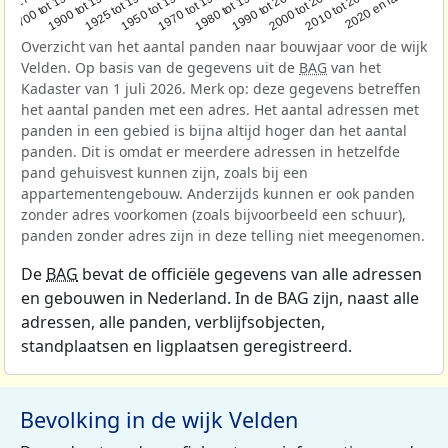
1950 tot 1970
1990 tot 2000
1900 tot 1925
2020 en later
1970 tot 1980
oor 1700
2000 tot 2010
1925 tot 1950
1980 tot 1990
1700 tot 1900
2010 tot 2020
Overzicht van het aantal panden naar bouwjaar voor de wijk
Velden. Op basis van de gegevens uit de
BAG
van het
Kadaster van 1 juli 2026. Merk op: deze gegevens betreffen
het aantal panden met een adres. Het aantal adressen met
panden in een gebied is bijna altijd hoger dan het aantal
panden. Dit is omdat er meerdere adressen in hetzelfde
pand gehuisvest kunnen zijn, zoals bij een
appartementengebouw. Anderzijds kunnen er ook panden
zonder adres voorkomen (zoals bijvoorbeeld een schuur),
panden zonder adres zijn in deze telling niet meegenomen.
De
BAG
bevat de officiële gegevens van alle adressen
en gebouwen in Nederland. In de BAG zijn, naast alle
adressen, alle panden, verblijfsobjecten,
standplaatsen en ligplaatsen geregistreerd.
Bevolking in de wijk Velden