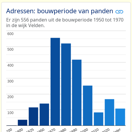
Adressen: bouwperiode van panden
Er zijn 556 panden uit de bouwperiode 1950 tot 1970
in de wijk Velden.
600
600
500
500
400
400
300
300
200
200
100
100