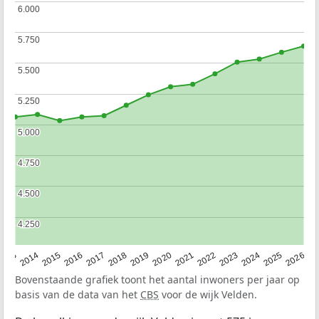
6.000
6.000
5.750
5.750
5.500
5.500
5.250
5.250
5.000
5.000
4.750
4.750
4.500
4.500
4.250
4.250
2022
2015
2021
2014
2020
2013
2026
2019
2025
2018
2024
2017
2023
2016
Bovenstaande grafiek toont het aantal inwoners per jaar op
basis van de data van het
CBS
voor de wijk Velden.