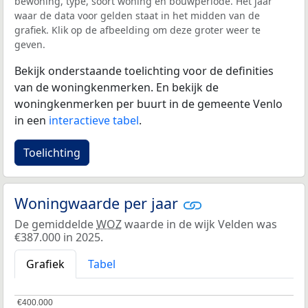
bewoning, type, soort woning en bouwperiode. Het jaar
waar de data voor gelden staat in het midden van de
grafiek. Klik op de afbeelding om deze groter weer te
geven.
Bekijk onderstaande toelichting voor de definities
van de woningkenmerken. En bekijk de
woningkenmerken per buurt in de gemeente Venlo
in een
interactieve tabel
.
Toelichting
Woningwaarde per jaar
De gemiddelde
WOZ
waarde in de wijk Velden was
€387.000 in 2025.
Grafiek
Tabel
€400.000
€400.000