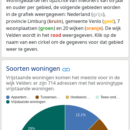
Woningwaarde ten opzichte van inwoners van 65 jaar
en ouder per gebied, de volgende gebieden worden
in de grafiek weergegeven: Nederland (
grijs
),
provincie Limburg (
bruin
), gemeente Venlo (
geel
), 7
woonplaatsen (
groen
) en 20 wijken (
oranje
). De wijk
Velden wordt in het
rood
weergegeven. Klik op de
naam van een cirkel om de gegevens voor dat gebied
weer te geven.
Soorten woningen
Vrijstaande woningen komen het meeste voor in de
wijk Velden: er zijn 714 adressen met het woningtype
vrijstaande woningen.
Appartem…
Tussenwo…
Hoekwoni…
Twee-ond…
Vrijstaande woningen
12,1%
29%