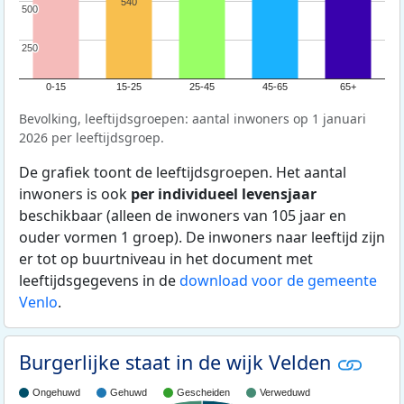
540
500
500
250
250
0-15
15-25
25-45
45-65
65+
Bevolking, leeftijdsgroepen: aantal inwoners op 1 januari
2026 per leeftijdsgroep.
De grafiek toont de leeftijdsgroepen. Het aantal
inwoners is ook
per individueel levensjaar
beschikbaar (alleen de inwoners van 105 jaar en
ouder vormen 1 groep). De inwoners naar leeftijd zijn
er tot op buurtniveau in het document met
leeftijdsgegevens in de
download voor de gemeente
Venlo
.
Burgerlijke staat in de wijk Velden
Ongehuwd
Gehuwd
Gescheiden
Verweduwd