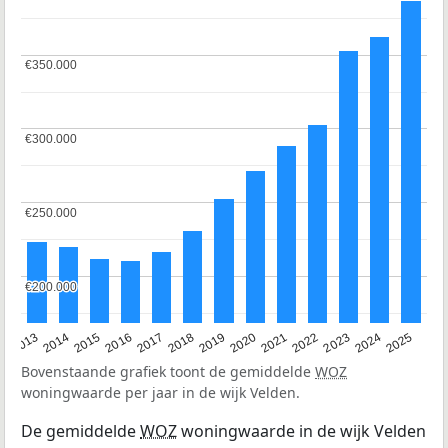
€350.000
€350.000
€300.000
€300.000
€250.000
€250.000
€200.000
€200.000
2015
2021
2014
2020
2013
2019
2025
2018
2024
2017
2023
2016
2022
Bovenstaande grafiek toont de gemiddelde
WOZ
woningwaarde per jaar in de wijk Velden.
De gemiddelde
WOZ
woningwaarde in de wijk Velden