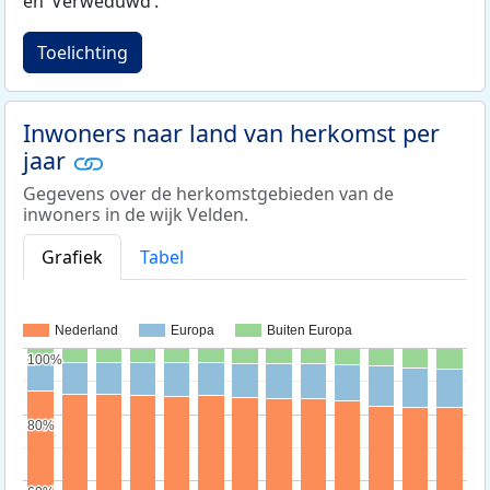
en ‘Verweduwd‘.
Toelichting
Inwoners naar land van herkomst per
jaar
Gegevens over de herkomstgebieden van de
inwoners in de wijk Velden.
Grafiek
Tabel
Nederland
Europa
Buiten Europa
100%
100%
80%
80%