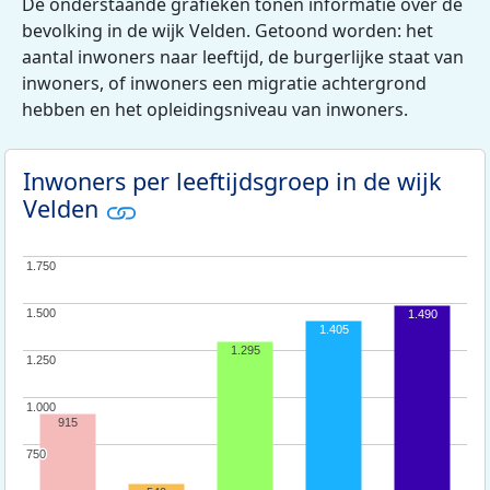
De onderstaande grafieken tonen informatie over de
bevolking in de wijk Velden. Getoond worden: het
aantal inwoners naar leeftijd, de burgerlijke staat van
inwoners, of inwoners een migratie achtergrond
hebben en het opleidingsniveau van inwoners.
Inwoners per leeftijdsgroep in de wijk
Velden
1.750
1.750
1.500
1.500
1.490
1.405
1.295
1.250
1.250
1.000
1.000
915
750
750