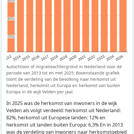
60%
60%
40%
40%
20%
20%
2015
2014
2021
2013
2020
2019
2018
2025
2017
2024
2023
2016
2022
Autochtoon of migratieachtergrond in Nederland voor de
periode van 2013 tot en met 2025: Bovenstaande grafiek
toont de verdeling van de bevolking naar herkomst uit
Nederland, herkomst uit Europa en herkomst van buiten
Europa in de wijk Velden per jaar.
In 2025 was de herkomst van inwoners in de wijk
Velden als volgt verdeeld: herkomst uit Nederland:
82%, herkomst uit Europese landen: 12% en
herkomst uit landen buiten Europa: 6,3% En in 2013
was de verdeling van inwoners naar herkomstgebied