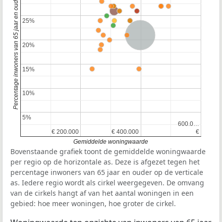
Percentage inwoners van 65 jaar en ouder
25%
25%
Nederland
20%
20%
15%
15%
10%
10%
5%
5%
600.0…
600.0…
€ 200.000
€ 200.000
€ 400.000
€ 400.000
€
€
Gemiddelde woningwaarde
Bovenstaande grafiek toont de gemiddelde woningwaarde
per regio op de horizontale as. Deze is afgezet tegen het
percentage inwoners van 65 jaar en ouder op de verticale
as. Iedere regio wordt als cirkel weergegeven. De omvang
van de cirkels hangt af van het aantal woningen in een
gebied: hoe meer woningen, hoe groter de cirkel.