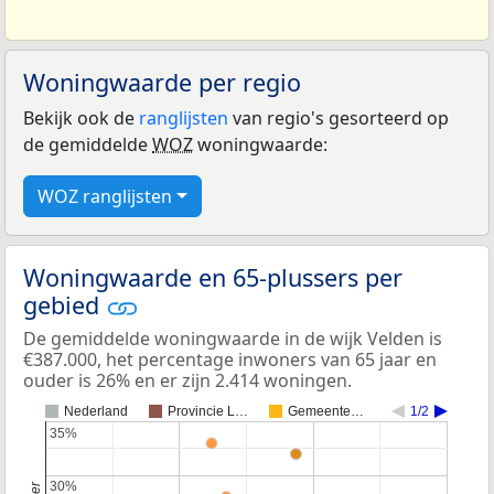
Woningwaarde per regio
Bekijk ook de
ranglijsten
van regio's gesorteerd op
de gemiddelde
WOZ
woningwaarde:
WOZ ranglijsten
Woningwaarde en 65-plussers per
gebied
De gemiddelde woningwaarde in de wijk Velden is
€387.000, het percentage inwoners van 65 jaar en
ouder is 26% en er zijn 2.414 woningen.
Nederland
Provincie L…
Gemeente…
1/2
35%
35%
30%
30%