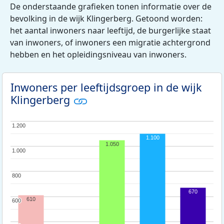
De onderstaande grafieken tonen informatie over de
bevolking in de wijk Klingerberg. Getoond worden:
het aantal inwoners naar leeftijd, de burgerlijke staat
van inwoners, of inwoners een migratie achtergrond
hebben en het opleidingsniveau van inwoners.
Inwoners per leeftijdsgroep in de wijk
Klingerberg
1.200
1.200
1.100
1.050
1.000
1.000
800
800
670
610
600
600