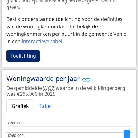
grafiek. Klik op de afbeelding om deze groter weer te
geven.
Bekijk onderstaande toelichting voor de definities
van de woningkenmerken. En bekijk de
woningkenmerken per buurt in de gemeente Venlo
in een
interactieve tabel
.
Toelichting
Woningwaarde per jaar
De gemiddelde
WOZ
waarde in de wijk Klingerberg
was €265.000 in 2025.
Grafiek
Tabel
€280.000
€280.000
€260.000
€260.000