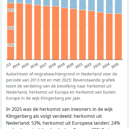
60%
60%
40%
40%
20%
20%
2015
2014
2021
2013
2020
2019
2018
2025
2017
2024
2023
2016
2022
Autochtoon of migratieachtergrond in Nederland voor de
periode van 2013 tot en met 2025: Bovenstaande grafiek
toont de verdeling van de bevolking naar herkomst uit
Nederland, herkomst uit Europa en herkomst van buiten
Europa in de wijk Klingerberg per jaar.
In 2025 was de herkomst van inwoners in de wijk
Klingerberg als volgt verdeeld: herkomst uit
Nederland: 53%, herkomst uit Europese landen: 24%