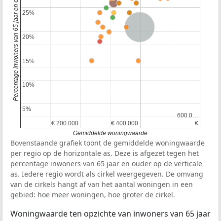
Percentage inwoners van 65 jaar en ouder
25%
25%
Nederland
20%
20%
15%
15%
10%
10%
5%
5%
600.0…
600.0…
€ 200.000
€ 200.000
€ 400.000
€ 400.000
€
€
Gemiddelde woningwaarde
Bovenstaande grafiek toont de gemiddelde woningwaarde
per regio op de horizontale as. Deze is afgezet tegen het
percentage inwoners van 65 jaar en ouder op de verticale
as. Iedere regio wordt als cirkel weergegeven. De omvang
van de cirkels hangt af van het aantal woningen in een
gebied: hoe meer woningen, hoe groter de cirkel.
Woningwaarde ten opzichte van inwoners van 65 jaar