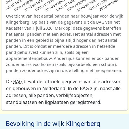
1950 tot 1970
1990 tot 2000
1900 tot 1925
2020 en later
1970 tot 1980
oor 1700
2000 tot 2010
1925 tot 1950
1980 tot 1990
1700 tot 1900
2010 tot 2020
Overzicht van het aantal panden naar bouwjaar voor de wijk
Klingerberg. Op basis van de gegevens uit de
BAG
van het
Kadaster van 1 juli 2026. Merk op: deze gegevens betreffen
het aantal panden met een adres. Het aantal adressen met
panden in een gebied is bijna altijd hoger dan het aantal
panden. Dit is omdat er meerdere adressen in hetzelfde
pand gehuisvest kunnen zijn, zoals bij een
appartementengebouw. Anderzijds kunnen er ook panden
zonder adres voorkomen (zoals bijvoorbeeld een schuur),
panden zonder adres zijn in deze telling niet meegenomen.
De
BAG
bevat de officiële gegevens van alle adressen
en gebouwen in Nederland. In de BAG zijn, naast alle
adressen, alle panden, verblijfsobjecten,
standplaatsen en ligplaatsen geregistreerd.
Bevolking in de wijk Klingerberg