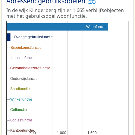
Adressen: gebruiksdoelen
In de wijk Klingerberg zijn er 1.665 verblijfsobjecten
met het gebruiksdoel woonfunctie.
Woonfunctie
Overige gebruiksfunctie
Overige gebruiksfunctie
Bijeenkomstfunctie
Bijeenkomstfunctie
Industriefunctie
Industriefunctie
Gezondheidszorgfunctie
Gezondheidszorgfunctie
Onderwijsfunctie
Onderwijsfunctie
Sportfunctie
Sportfunctie
Winkelfunctie
Winkelfunctie
Celfunctie
Celfunctie
Logiesfunctie
Logiesfunctie
Kantoorfunctie
Kantoorfunctie
500
500
1.000
1.000
1.500
1.500