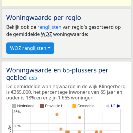
Woningwaarde per regio
Bekijk ook de
ranglijsten
van regio's gesorteerd op
de gemiddelde
WOZ
woningwaarde:
WOZ ranglijsten
Woningwaarde en 65-plussers per
gebied
De gemiddelde woningwaarde in de wijk Klingerberg
is €265.000, het percentage inwoners van 65 jaar en
ouder is 18% en er zijn 1.665 woningen.
Nederland
Provincie L…
Gemeente…
1/2
35%
35%
30%
30%