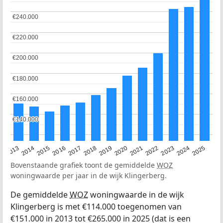
€240.000
€240.000
€220.000
€220.000
€200.000
€200.000
€180.000
€180.000
€160.000
€160.000
€140.000
€140.000
2015
2021
2014
2020
2013
2019
2025
2018
2024
2017
2023
2016
2022
Bovenstaande grafiek toont de gemiddelde
WOZ
woningwaarde per jaar in de wijk Klingerberg.
De gemiddelde
WOZ
woningwaarde in de wijk
Klingerberg is met €114.000 toegenomen van
€151.000 in 2013 tot €265.000 in 2025 (dat is een