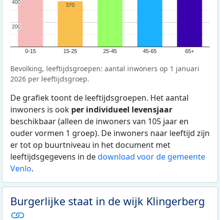
400
400
370
200
200
0-15
15-25
25-45
45-65
65+
Bevolking, leeftijdsgroepen: aantal inwoners op 1 januari
2026 per leeftijdsgroep.
De grafiek toont de leeftijdsgroepen. Het aantal
inwoners is ook
per individueel levensjaar
beschikbaar (alleen de inwoners van 105 jaar en
ouder vormen 1 groep). De inwoners naar leeftijd zijn
er tot op buurtniveau in het document met
leeftijdsgegevens in de
download voor de gemeente
Venlo
.
Burgerlijke staat in de wijk Klingerberg