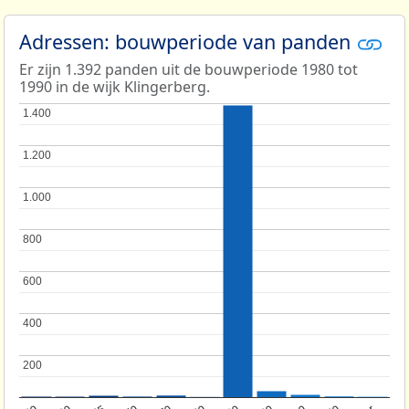
Adressen: bouwperiode van panden
Er zijn 1.392 panden uit de bouwperiode 1980 tot
1990 in de wijk Klingerberg.
1.400
1.400
1.200
1.200
1.000
1.000
800
800
600
600
400
400
200
200