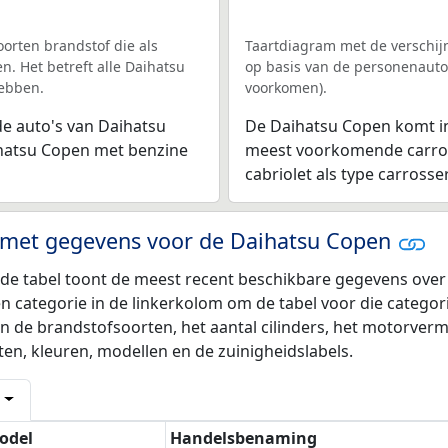
orten brandstof die als
Taartdiagram met de verschij
. Het betreft alle Daihatsu
op basis van de personenauto'
hebben.
voorkomen).
e auto's van Daihatsu
De Daihatsu Copen komt in 
ihatsu Copen met benzine
meest voorkomende carross
cabriolet als type carrosser
 met gegevens voor de Daihatsu Copen
e tabel toont de meest recent beschikbare gegevens over de
n categorie in de linkerkolom om de tabel voor die categori
an de brandstofsoorten, het aantal cilinders, het motorver
en, kleuren, modellen en de zuinigheidslabels.
odel
Handelsbenaming