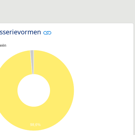
sserievormen
ieën
98,6%