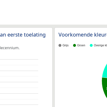
an eerste toelating
Voorkomende kleu
Grijs
Groen
Overige k
 decennium.