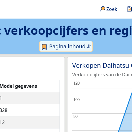
Zoek
 verkoopcijfers en reg
Pagina inhoud ⇵
Verkopen Daihatsu
Verkoopcijfers van de Daih
120
120
Model gegevens
1
100
100
328
80
80
12