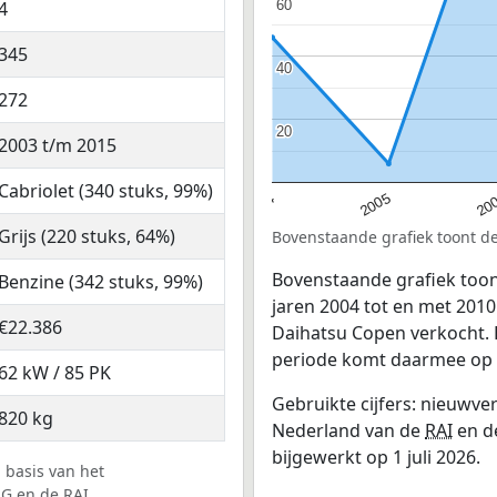
4
60
60
345
40
40
272
20
20
2003 t/m 2015
Cabriolet (340 stuks, 99%)
20
2004
2005
Grijs (220 stuks, 64%)
Bovenstaande grafiek toont de
Bovenstaande grafiek toon
Benzine (342 stuks, 99%)
jaren 2004 tot en met 2010.
€22.386
Daihatsu Copen verkocht. H
periode komt daarmee op 3
62 kW / 85 PK
Gebruikte cijfers: nieuwv
820 kg
Nederland van de
RAI
en d
bijgewerkt op 1 juli 2026.
 basis van het
AG
en de
RAI
.