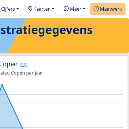
Cijfers
Kaarten
Meer
Maatwerk
istratiegegevens
 Copen
atsu Copen per jaar.