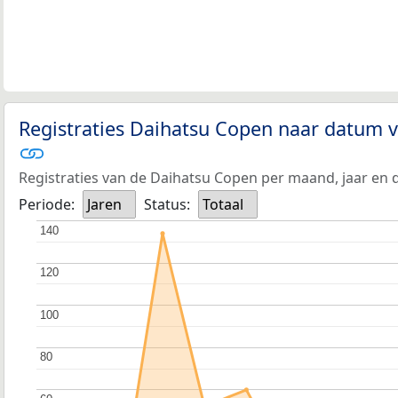
Registraties Daihatsu Copen naar datum v
Registraties van de Daihatsu Copen per maand, jaar en
Periode:
Jaren
Status:
Totaal
140
140
120
120
100
100
80
80