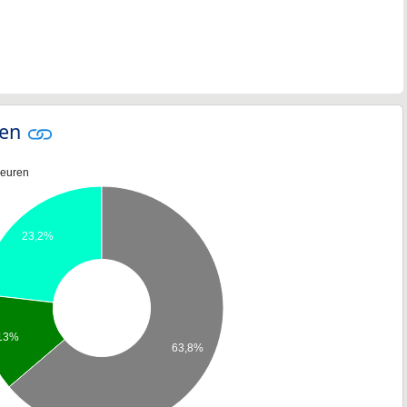
ren
leuren
23,2%
13%
63,8%