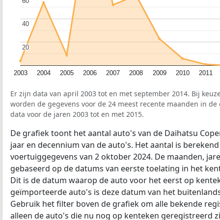
60
60
40
40
20
20
2003
2004
2005
2006
2007
2008
2009
2010
2011
Er zijn data van april 2003 tot en met september 2014. Bij keuze
worden de gegevens voor de 24 meest recente maanden in de gr
data voor de jaren 2003 tot en met 2015.
De grafiek toont het aantal auto's van de Daihatsu Cope
jaar en decennium van de auto's. Het aantal is berekend
voertuiggegevens van 2 oktober 2024. De maanden, jare
gebaseerd op de datums van eerste toelating in het ke
Dit is de datum waarop de auto voor het eerst op kentek
geïmporteerde auto's is deze datum van het buitenlan
Gebruik het filter boven de grafiek om alle bekende regi
alleen de auto's die nu nog op kenteken geregistreerd zi