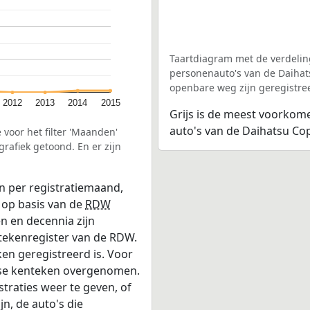
Taartdiagram met de verdelin
personenauto's van de Daihats
openbare weg zijn geregistre
2012
2013
2014
2015
Grijs is de meest voorkom
auto's van de Daihatsu Cope
 voor het filter 'Maanden'
afiek getoond. En er zijn
n per registratiemaand,
 op basis van de
RDW
n en decennia zijn
ntekenregister van de RDW.
en geregistreerd is. Voor
dse kenteken overgenomen.
straties weer te geven, of
jn, de auto's die