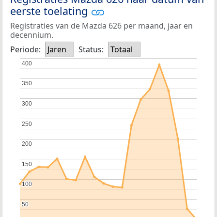
eerste toelating
Registraties van de Mazda 626 per maand, jaar en
decennium.
Periode:
Jaren
Status:
Totaal
400
400
350
350
300
300
250
250
200
200
150
150
100
100
50
50