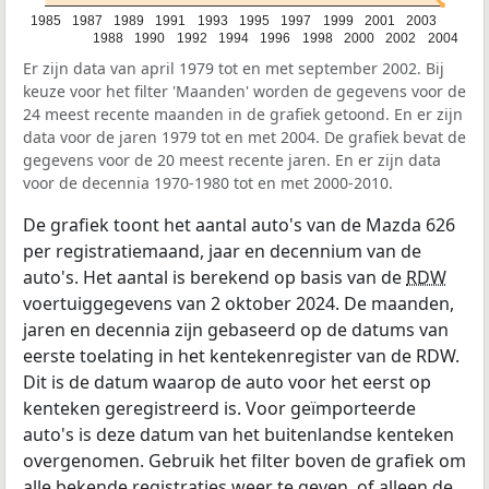
1985
1987
1989
1991
1993
1995
1997
1999
2001
2003
1988
1990
1992
1994
1996
1998
2000
2002
2004
Er zijn data van april 1979 tot en met september 2002. Bij
keuze voor het filter 'Maanden' worden de gegevens voor de
24 meest recente maanden in de grafiek getoond. En er zijn
data voor de jaren 1979 tot en met 2004. De grafiek bevat de
gegevens voor de 20 meest recente jaren. En er zijn data
voor de decennia 1970-1980 tot en met 2000-2010.
De grafiek toont het aantal auto's van de Mazda 626
per registratiemaand, jaar en decennium van de
auto's. Het aantal is berekend op basis van de
RDW
voertuiggegevens van 2 oktober 2024. De maanden,
jaren en decennia zijn gebaseerd op de datums van
eerste toelating in het kentekenregister van de RDW.
Dit is de datum waarop de auto voor het eerst op
kenteken geregistreerd is. Voor geïmporteerde
auto's is deze datum van het buitenlandse kenteken
overgenomen. Gebruik het filter boven de grafiek om
alle bekende registraties weer te geven, of alleen de