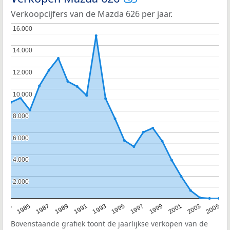
Verkoopcijfers van de Mazda 626 per jaar.
16.000
16.000
14.000
14.000
12.000
12.000
10.000
10.000
8.000
8.000
6.000
6.000
4.000
4.000
2.000
2.000
2003
1987
1993
1999
1983
2005
1989
1995
2001
1985
1991
1997
Bovenstaande grafiek toont de jaarlijkse verkopen van de