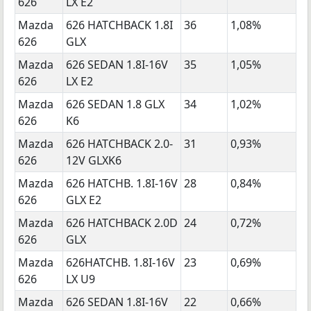
626
LX E2
Mazda
626 HATCHBACK 1.8I
36
1,08%
626
GLX
Mazda
626 SEDAN 1.8I-16V
35
1,05%
626
LX E2
Mazda
626 SEDAN 1.8 GLX
34
1,02%
626
K6
Mazda
626 HATCHBACK 2.0-
31
0,93%
626
12V GLXK6
Mazda
626 HATCHB. 1.8I-16V
28
0,84%
626
GLX E2
Mazda
626 HATCHBACK 2.0D
24
0,72%
626
GLX
Mazda
626HATCHB. 1.8I-16V
23
0,69%
626
LX U9
Mazda
626 SEDAN 1.8I-16V
22
0,66%