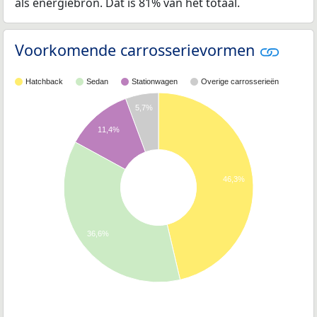
als energiebron. Dat is 81% van het totaal.
Voorkomende carrosserievormen
Hatchback
Sedan
Stationwagen
Overige carrosserieën
5,7%
11,4%
46,3%
36,6%