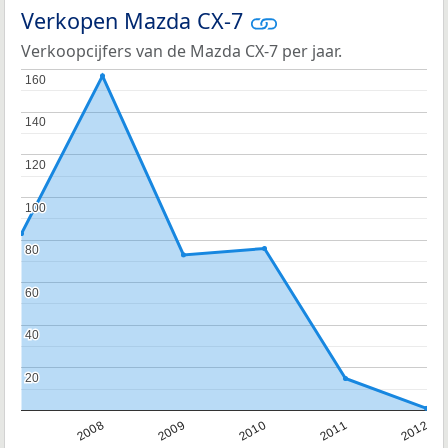
Verkopen Mazda CX-7
Verkoopcijfers van de Mazda CX-7 per jaar.
160
160
140
140
120
120
100
100
80
80
60
60
40
40
20
20
2007
2008
2009
2010
2011
2012