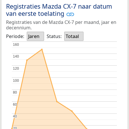
Registraties Mazda CX-7 naar datum
van eerste toelating
Registraties van de Mazda CX-7 per maand, jaar en
decennium.
Periode:
Jaren
Status:
Totaal
160
160
140
140
120
120
100
100
80
80
60
60
40
40
20
20