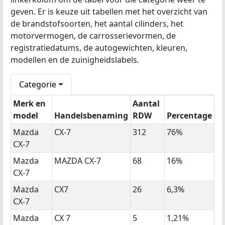
geven. Er is keuze uit tabellen met het overzicht van
de brandstofsoorten, het aantal cilinders, het
motorvermogen, de carrosserievormen, de
registratiedatums, de autogewichten, kleuren,
modellen en de zuinigheidslabels.
Categorie
Merk en
Aantal
model
Handelsbenaming
RDW
Percentage
Mazda
CX-7
312
76%
CX-7
Mazda
MAZDA CX-7
68
16%
CX-7
Mazda
CX7
26
6,3%
CX-7
Mazda
CX 7
5
1,21%