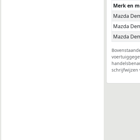
Merk en m
Mazda Dem
Mazda Dem
Mazda Dem
Bovenstaande
voertuiggege
handelsbenam
schrijfwijzen