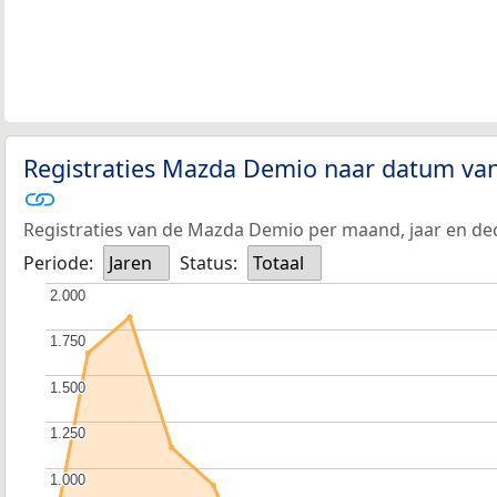
Registraties Mazda Demio naar datum van 
Registraties van de Mazda Demio per maand, jaar en d
Periode:
Jaren
Status:
Totaal
2.000
2.000
1.750
1.750
1.500
1.500
1.250
1.250
1.000
1.000