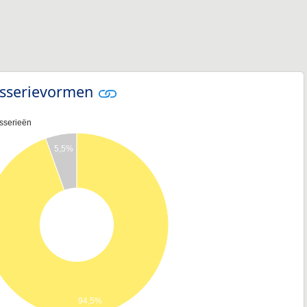
sserievormen
sserieën
5,5%
94,5%