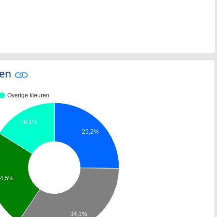
ren
Overige kleuren
16,1%
25,2%
24,5%
34,1%