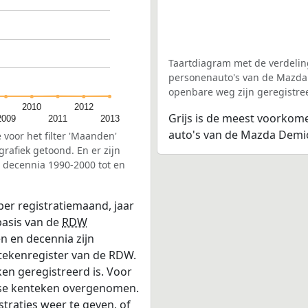
Taartdiagram met de verdelin
personenauto's van de Mazda 
openbare weg zijn geregistre
2010
2012
Grijs is de meest voorkom
2009
2011
2013
auto's van de Mazda Demio d
 voor het filter 'Maanden'
afiek getoond. En er zijn
e decennia 1990-2000 tot en
per registratiemaand, jaar
basis van de
RDW
n en decennia zijn
ntekenregister van de RDW.
en geregistreerd is. Voor
dse kenteken overgenomen.
straties weer te geven, of