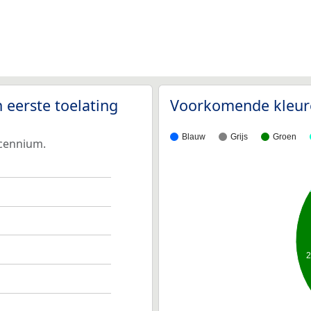
eerste toelating
Voorkomende kleu
Blauw
Grijs
Groen
ecennium.