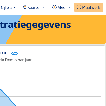
Cijfers
Kaarten
Meer
Maatwerk
stratiegegevens
emio
da Demio per jaar.