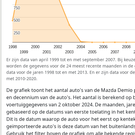
750
750
500
500
250
250
1998
2000
2002
2004
2006
2008
1999
2001
2003
2005
2007
Er zijn data van april 1999 tot en met september 2007. Bij keuze
worden de gegevens voor de 24 meest recente maanden in de gr
data voor de jaren 1998 tot en met 2013. En er zijn data voor d
met 2010-2020.
De grafiek toont het aantal auto's van de Mazda Demio 
en decennium van de auto's. Het aantal is berekend op 
voertuiggegevens van 2 oktober 2024. De maanden, jare
gebaseerd op de datums van eerste toelating in het ke
Dit is de datum waarop de auto voor het eerst op kentek
geïmporteerde auto's is deze datum van het buitenlan
Gebruik het filter boven de grafiek om alle bekende regi