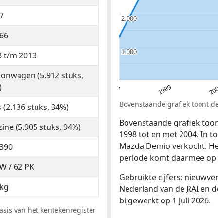
7
2.000
2.000
466
1.000
1.000
8 t/m 2013
ionwagen (5.912 stuks,
)
20
1998
1999
Bovenstaande grafiek toont d
s (2.136 stuks, 34%)
Bovenstaande grafiek toon
ine (5.905 stuks, 94%)
1998 tot en met 2004. In t
Mazda Demio verkocht. Het
.390
periode komt daarmee op 1
W / 62 PK
Gebruikte cijfers: nieuwv
 kg
Nederland van de
RAI
en d
bijgewerkt op 1 juli 2026.
sis van het kentekenregister