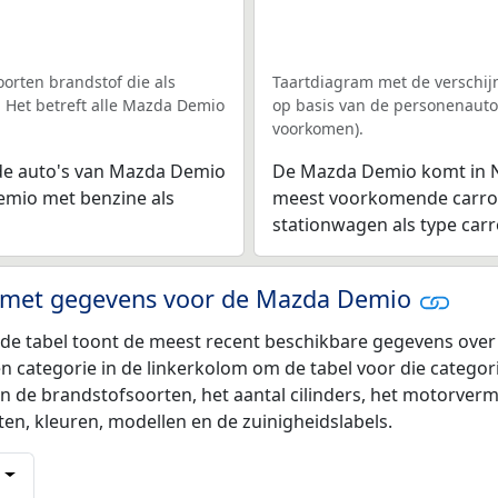
orten brandstof die als
Taartdiagram met de verschi
 Het betreft alle Mazda Demio
op basis van de personenauto'
voorkomen).
de auto's van Mazda Demio
De Mazda Demio komt in Ne
emio met benzine als
meest voorkomende carros
stationwagen als type carro
n met gegevens voor de Mazda Demio
e tabel toont de meest recent beschikbare gegevens over d
n categorie in de linkerkolom om de tabel voor die categori
an de brandstofsoorten, het aantal cilinders, het motorver
en, kleuren, modellen en de zuinigheidslabels.