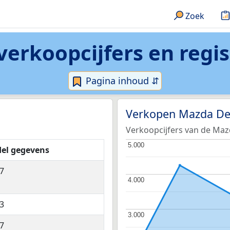
Zoek
erkoopcijfers en regi
Pagina inhoud ⇵
Verkopen Mazda D
Verkoopcijfers van de Maz
5.000
5.000
el gegevens
7
4.000
4.000
3
3.000
3.000
7