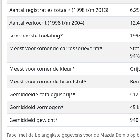
Aantal registraties totaal* (1998 t/m 2013)
6.25
Aantal verkocht (1998 t/m 2004)
12.
Jaren eerste toelating*
199
Meest voorkomende carrosserievorm*
Stat
94%
Meest voorkomende kleur*
Grij
Meest voorkomende brandstof*
Benz
Gemiddelde catalogusprijs*
€12
Gemiddeld vermogen*
45 k
Gemiddeld gewicht*
940
Tabel met de belangijkste gegevens voor de Mazda Demio op ba