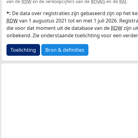
van de
RDW
en de verkoopcijfers van de
BOVAG
en de
RAI
.
*:
De data over registraties zijn gebaseerd zijn op het k
RDW
van 1 augustus 2021 tot en met 1 juli 2026. Regist
die voor dat moment uit de database van de
RDW
zijn u
onbekend. Zie onderstaande toelichting voor een verdere
Toelichting
Bron & definities