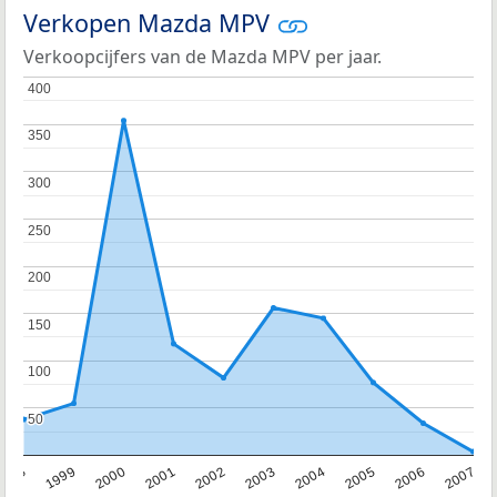
Verkopen Mazda MPV
Verkoopcijfers van de Mazda MPV per jaar.
400
400
350
350
300
300
250
250
200
200
150
150
100
100
50
50
1998
1999
2000
2001
2002
2003
2004
2005
2006
2007