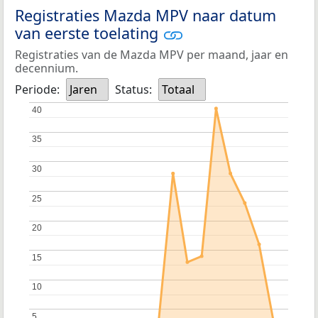
Registraties Mazda MPV naar datum
van eerste toelating
Registraties van de Mazda MPV per maand, jaar en
decennium.
Periode:
Jaren
Status:
Totaal
40
40
35
35
30
30
25
25
20
20
15
15
10
10
5
5