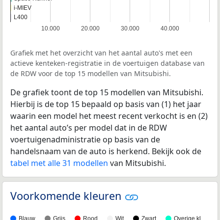
i-MIEV
i-MIEV
L400
L400
10.000
20.000
30.000
40.000
Grafiek met het overzicht van het aantal auto's met een
actieve kenteken-registratie in de voertuigen database van
de RDW voor de top 15 modellen van Mitsubishi.
De grafiek toont de top 15 modellen van Mitsubishi.
Hierbij is de top 15 bepaald op basis van (1) het jaar
waarin een model het meest recent verkocht is en (2)
het aantal auto’s per model dat in de RDW
voertuigenadministratie op basis van de
handelsnaam van de auto is herkend. Bekijk ook de
tabel met alle 31 modellen
van Mitsubishi.
Voorkomende kleuren
Blauw
Grijs
Rood
Wit
Zwart
Overige kl…