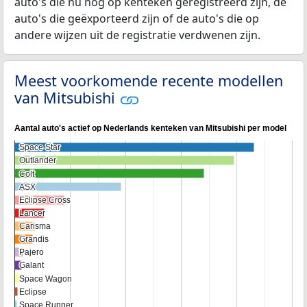
auto's die nu nog op kenteken geregistreerd zijn, de
auto's die geëxporteerd zijn of de auto's die op
andere wijzen uit de registratie verdwenen zijn.
Meest voorkomende recente modellen
van Mitsubishi
Aantal auto's actief op Nederlands kenteken van Mitsubishi per model
Space Star
Space Star
Outlander
Outlander
Colt
Colt
ASX
ASX
Eclipse Cross
Eclipse Cross
Lancer
Lancer
Carisma
Carisma
Grandis
Grandis
Pajero
Pajero
Galant
Galant
Space Wagon
Space Wagon
Eclipse
Eclipse
Space Runner
Space Runner