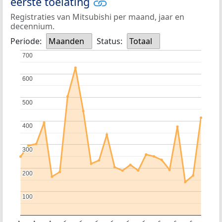
eerste toelating
Registraties van Mitsubishi per maand, jaar en
decennium.
Periode:
Maanden
Status:
Totaal
700
700
600
600
500
500
400
400
300
300
200
200
100
100