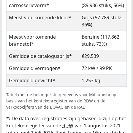
carrosserievorm*
(89.936 stuks, 56%)
Meest voorkomende kleur*
Grijs (57.789 stuks,
36%)
Meest voorkomende
Benzine (117.862
brandstof*
stuks, 73%)
Gemiddelde catalogusprijs*
€29.539
Gemiddeld vermogen*
72 kW / 99 PK
Gemiddeld gewicht*
1.253 kg
Tabel met de belangijkste gegevens voor Mitsubishi op
basis van het kentekenregister van de
RDW
en de
verkoopcijfers van de
BOVAG
en de
RAI
.
*:
De data over registraties zijn gebaseerd zijn op het
kentekenregister van de
RDW
van 1 augustus 2021
tot en met 1 juli 2026. Registraties van Mitsubishi die