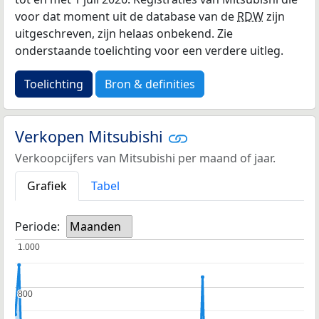
voor dat moment uit de database van de
RDW
zijn
uitgeschreven, zijn helaas onbekend. Zie
onderstaande toelichting voor een verdere uitleg.
Toelichting
Bron & definities
Verkopen Mitsubishi
Verkoopcijfers van Mitsubishi per maand of jaar.
Grafiek
Tabel
Periode:
Maanden
1.000
1.000
800
800