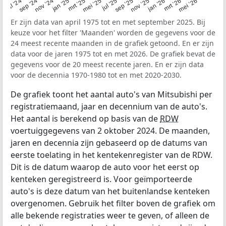
jan ’26
mei ’25
sep ’24
nov ’25
mrt ’25
jul ’24
mei ’26
sep ’25
jan ’25
mrt ’26
jul ’25
nov ’24
Er zijn data van april 1975 tot en met september 2025. Bij
keuze voor het filter 'Maanden' worden de gegevens voor de
24 meest recente maanden in de grafiek getoond. En er zijn
data voor de jaren 1975 tot en met 2026. De grafiek bevat de
gegevens voor de 20 meest recente jaren. En er zijn data
voor de decennia 1970-1980 tot en met 2020-2030.
De grafiek toont het aantal auto's van Mitsubishi per
registratiemaand, jaar en decennium van de auto's.
Het aantal is berekend op basis van de
RDW
voertuiggegevens van 2 oktober 2024. De maanden,
jaren en decennia zijn gebaseerd op de datums van
eerste toelating in het kentekenregister van de RDW.
Dit is de datum waarop de auto voor het eerst op
kenteken geregistreerd is. Voor geïmporteerde
auto's is deze datum van het buitenlandse kenteken
overgenomen. Gebruik het filter boven de grafiek om
alle bekende registraties weer te geven, of alleen de