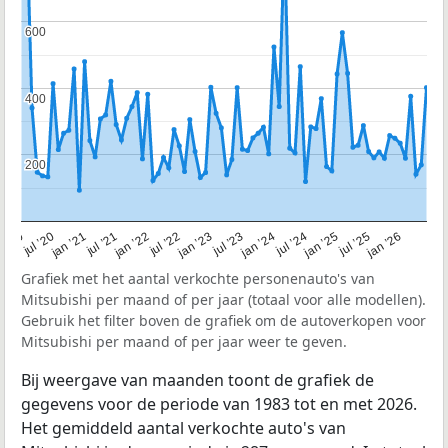
600
600
400
400
200
200
jul ’24
jul ’22
jul ’20
jan ’26
jan ’24
jan ’22
n ’20
jul ’25
jul ’23
jul ’21
jan ’25
jan ’23
jan ’21
Grafiek met het aantal verkochte personenauto's van
Mitsubishi per maand of per jaar (totaal voor alle modellen).
Gebruik het filter boven de grafiek om de autoverkopen voor
Mitsubishi per maand of per jaar weer te geven.
Bij weergave van maanden toont de grafiek de
gegevens voor de periode van 1983 tot en met 2026.
Het gemiddeld aantal verkochte auto's van