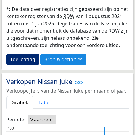
*:
De data over registraties zijn gebaseerd zijn op het
kentekenregister van de
RDW
van 1 augustus 2021
tot en met 1 juli 2026. Registraties van de Nissan Juke
die voor dat moment uit de database van de
RDW
zijn
uitgeschreven, zijn helaas onbekend. Zie
onderstaande toelichting voor een verdere uitleg.
Toelichting
Bron & definities
Verkopen Nissan Juke
Verkoopcijfers van de Nissan Juke per maand of jaar.
Grafiek
Tabel
Periode:
Maanden
400
400