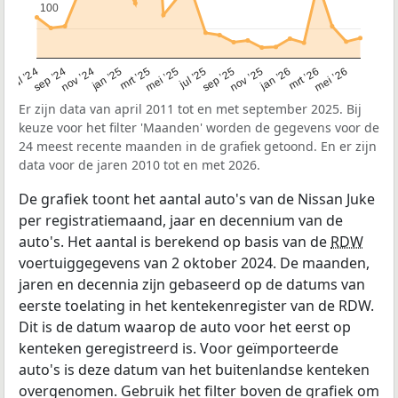
100
100
jan ’26
mei ’25
sep ’24
nov ’25
mrt ’25
jul ’24
mei ’26
sep ’25
jan ’25
mrt ’26
jul ’25
nov ’24
Er zijn data van april 2011 tot en met september 2025. Bij
keuze voor het filter 'Maanden' worden de gegevens voor de
24 meest recente maanden in de grafiek getoond. En er zijn
data voor de jaren 2010 tot en met 2026.
De grafiek toont het aantal auto's van de Nissan Juke
per registratiemaand, jaar en decennium van de
auto's. Het aantal is berekend op basis van de
RDW
voertuiggegevens van 2 oktober 2024. De maanden,
jaren en decennia zijn gebaseerd op de datums van
eerste toelating in het kentekenregister van de RDW.
Dit is de datum waarop de auto voor het eerst op
kenteken geregistreerd is. Voor geïmporteerde
auto's is deze datum van het buitenlandse kenteken
overgenomen. Gebruik het filter boven de grafiek om