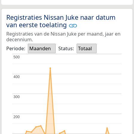
Registraties Nissan Juke naar datum
van eerste toelating
Registraties van de Nissan Juke per maand, jaar en
decennium.
Periode:
Maanden
Status:
Totaal
500
500
400
400
300
300
200
200