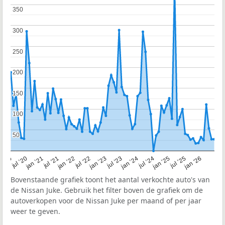
350
350
300
300
250
250
200
200
150
150
100
100
50
50
jul ’24
jul ’22
jul ’20
jan ’26
jan ’24
jan ’22
n ’20
jul ’25
jul ’23
jul ’21
jan ’25
jan ’23
jan ’21
Bovenstaande grafiek toont het aantal verkochte auto's van
de Nissan Juke. Gebruik het filter boven de grafiek om de
autoverkopen voor de Nissan Juke per maand of per jaar
weer te geven.