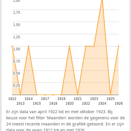
2,00
2,00
1,75
1,75
1,50
1,50
1,25
1,25
1,00
1,00
0,75
0,75
0,50
0,50
0,25
0,25
1912
1914
1917
1919
1921
1923
1925
1913
1915
1918
1920
1922
1924
1926
Er zijn data van april 1922 tot en met oktober 1923. Bij
keuze voor het filter 'Maanden' worden de gegevens voor de
24 meest recente maanden in de grafiek getoond. En er zijn
data voor de jaren 1912 tot en met 1926.