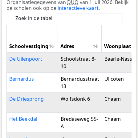
Organisatiegegevens van
DUO
van 1 juli 2026. Bekijk
de scholen ook op de
interactieve kaart
.
Zoek in de tabel:
Schoolvestiging
Adres
Woonplaats
Schoolvestiging
Adres
Woonplaats
De Uilenpoort
Schoolstraat 8-
Baarle-Nassau
10
Bernardus
Bernardusstraat
Ulicoten
13
De Driesprong
Wolfsdonk 6
Chaam
Het Beekdal
Bredaseweg 55-
Chaam
A