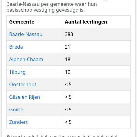
Baarle-Nassau per gemeente waar hun
basisschoolvestiging gevestigd is.
Gemeente
Aantal leerlingen
Baarle-Nassau
383
Breda
21
Alphen-Chaam
18
Tilburg
10
Oosterhout
< 5
Gilze en Rijen
< 5
Goirle
< 5
Zundert
< 5
Bovenstaande tabel toont het overzicht van het aantal