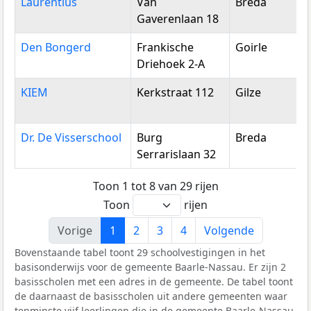
Laurentius
Van
Breda
Gaverenlaan 18
Den Bongerd
Frankische
Goirle
Driehoek 2-A
KIEM
Kerkstraat 112
Gilze
Dr. De Visserschool
Burg
Breda
Serrarislaan 32
Toon 1 tot 8 van 29 rijen
Toon
rijen
Vorige
1
2
3
4
Volgende
Bovenstaande tabel toont 29 schoolvestigingen in het
basisonderwijs voor de gemeente Baarle-Nassau. Er zijn 2
basisscholen met een adres in de gemeente. De tabel toont
de daarnaast de basisscholen uit andere gemeenten waar
tenminste vijf leerlingen die in de gemeente Baarle-Nassau