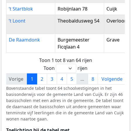
’t Startblok
Robijnlaan 78
Cuijk
’t Loont
Theobaldusweg 54
Overloon
De Raamdonk
Burgemeester
Grave
Ficqlaan 4
Toon 1 tot 8 van 64 rijen
Toon
rijen
Vorige
1
2
3
4
5
…
8
Volgende
Bovenstaande tabel toont 64 schoolvestigingen in het
basisonderwijs voor de gemeente Land van Cuijk. Er zijn 46
basisscholen met een adres in de gemeente. De tabel toont
de daarnaast de basisscholen uit andere gemeenten waar
tenminste vijf leerlingen die in de gemeente Land van Cuijk
wonen naartoe gaan.
Toelichting bij de tabel met