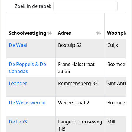
Zoek in de tabel:
Schoolvestiging
Adres
Woonplaa
Schoolvestiging
Adres
Woonplaa
De Waai
Bostulp 52
Cuijk
De Peppels & De
Frans Halsstraat
Boxmeer
Canadas
33-35
Leander
Remmensberg 33
Sint Antho
De Weijerwereld
Weijerstraat 2
Boxmeer
De LenS
Langenboomseweg
Mill
1-B