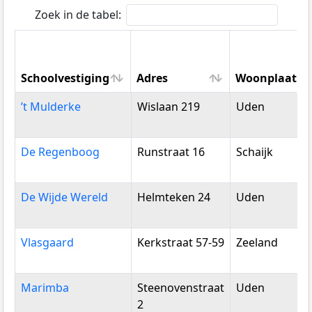
Zoek in de tabel:
Schoolvestiging
Adres
Woonplaats
Schoolvestiging
Adres
Woonplaats
’t Mulderke
Wislaan 219
Uden
De Regenboog
Runstraat 16
Schaijk
De Wijde Wereld
Helmteken 24
Uden
Vlasgaard
Kerkstraat 57-59
Zeeland
Marimba
Steenovenstraat
Uden
2