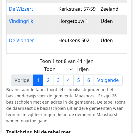
De Wizzert
Kerkstraat 57-59
Zeeland
Vindingrijk
Horgetouw 1
Uden
De Vlonder
Heufkens 502
Uden
Toon 1 tot 8 van 44 rijen
Toon
rijen
Vorige
1
2
3
4
5
6
Volgende
Bovenstaande tabel toont 44 schoolvestigingen in het
basisonderwijs voor de gemeente Maashorst. Er zijn 26
basisscholen met een adres in de gemeente. De tabel toont
de daarnaast de basisscholen uit andere gemeenten waar
tenminste vijf leerlingen die in de gemeente Maashorst
wonen naartoe gaan.
Toelichting bij de tabel met