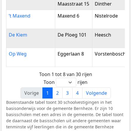
Maasstraat 15
Dinther
’t Maxend
Maxend 6
Nistelrode
De Kiem
De Ploeg 101
Heesch
Op Weg
Eggerlaan 8
Vorstenbosch
Toon 1 tot 8 van 30 rijen
Toon
rijen
Vorige
1
2
3
4
Volgende
Bovenstaande tabel toont 30 schoolvestigingen in het
basisonderwijs voor de gemeente Bernheze. Er zijn 10
basisscholen met een adres in de gemeente. De tabel toont
de daarnaast de basisscholen uit andere gemeenten waar
tenminste vijf leerlingen die in de gemeente Bernheze