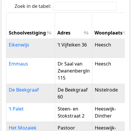
Zoek in de tabel:
Schoolvestiging
Adres
Woonplaats
Schoolvestiging
Adres
Woonplaats
Eikenwijs
’t Vijfeiken 36
Heesch
Emmaus
Dr Saal van
Heesch
Zwanenbergln
115
De Beekgraaf
De Beekgraaf
Nistelrode
60
’t Palet
Steen- en
Heeswijk-
Stokstraat 2
Dinther
Het Mozaïek
Pastoor
Heeswijk-