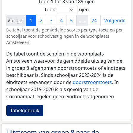
Toon 1 tot 8 van 189 rijen
Toon
rijen
Vorige
1
2
3
4
5
…
24
Volgende
De tabel toont de gemiddelde scores per type toets en per
schooljaar voor schoolvestigingen in de woonplaats
Amstelveen.
De tabel toont de scholen in de woonplaats
Amstelveen waarvoor de gemiddelde uitslag van de
in groep 8 afgenomen doorstroomtoets of eindtoets
beschikbaar is. Sinds schooljaar 2023-2024 is de
eindtoets vervangen door de
doorstroomtoets
. In
schooljaar 2019-2020 is als gevolg van de
Coronamaatregelen geen eindtoets afgenomen.
Tabelgebruik
Uitstroom van groep 8 naar de