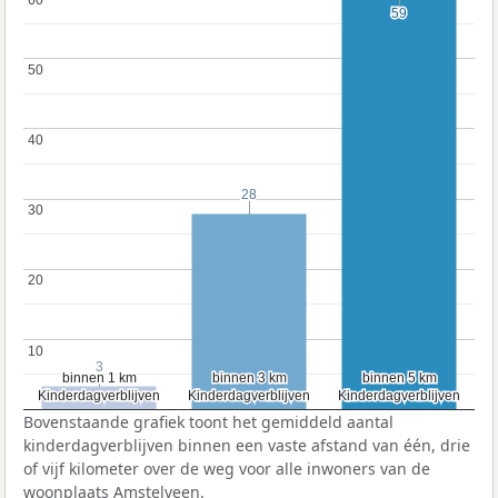
59
59
50
50
40
40
28
28
30
30
20
20
10
10
3
3
binnen 1 km
binnen 1 km
binnen 3 km
binnen 3 km
binnen 5 km
binnen 5 km
Kinderdagverblijven
Kinderdagverblijven
Kinderdagverblijven
Kinderdagverblijven
Kinderdagverblijven
Kinderdagverblijven
Bovenstaande grafiek toont het gemiddeld aantal
kinderdagverblijven binnen een vaste afstand van één, drie
of vijf kilometer over de weg voor alle inwoners van de
woonplaats Amstelveen.