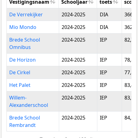
Vestigingsnaam
Schooljaar
toets
score
Vestigingsnaam
Schooljaar
Type
Gemi
De Verrekijker
2024-2025
DIA
366,7
toets
score
Mio Mondo
2024-2025
DIA
362,6
Brede School
2024-2025
IEP
82,71
Omnibus
De Horizon
2024-2025
IEP
78,86
De Cirkel
2024-2025
IEP
77,84
Het Palet
2024-2025
IEP
83,44
Willem-
2024-2025
IEP
83,96
Alexanderschool
Brede School
2024-2025
IEP
84,33
Rembrandt