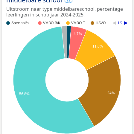
Uitstroom naar type middelbareschool, percentage
leerlingen in schooljaar 2024-2025.
Speciaal/p…
VMBO-B/K
VMBO-T
HAVO
1/2
4,7%
11,6%
24%
56,8%