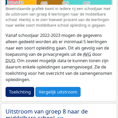
2011-2012
2011-2012
40%
40%
60%
60%
80%
80%
Bovenstaande grafiek toont in iedere rij een schooljaar met
de uitstroom van groep 8 leerlingen naar de middelbare
school. Hierbij is te zien hoeveel procent van de leerlingen
naar welke soort middelbare school opleiding is gegaan.
Vanaf schooljaar 2022-2023 mogen de gegevens
alleen gedeeld worden als er minimaal 5 leerlingen
naar een soort opleiding gaan. Dit als gevolg van de
toepassing van de privacyregels uit de
AVG
door
DUO
. Om zoveel mogelijk data te kunnen tonen zijn
daarom enkele opleidingen samengevoegd. Zie de
toelichting voor het overzicht van de samengenomen
opleidingen.
Toelichting
Vergelijk uitstroom
Uitstroom van groep 8 naar de
middelbare school