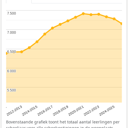
7.500
7.500
7.000
7.000
6.500
6.500
6.000
6.000
5.500
5.500
2011
2012-2013
2014-2015
2016-2017
2018-2019
2020-2021
2022-2023
2024-2025
Bovenstaande grafiek toont het totaal aantal leerlingen per
schooljaar voor alle schoolvestigingen in de woonplaats