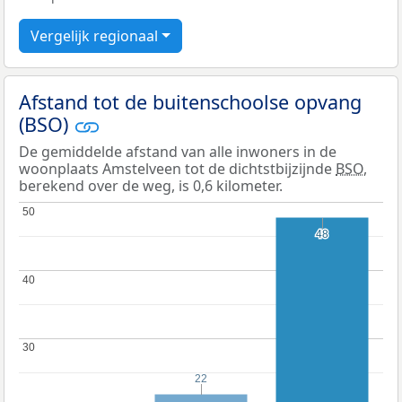
Vergelijk regionaal
Afstand tot de buitenschoolse opvang
(BSO)
De gemiddelde afstand van alle inwoners in de
woonplaats Amstelveen tot de dichtstbijzijnde
BSO
,
berekend over de weg, is 0,6 kilometer.
50
50
48
48
40
40
30
30
22
22