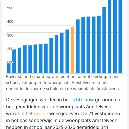
500
500
400
400
300
300
200
200
100
100
Bovenstaand staafdiagram toont het aantal leerlingen per
schoolvestiging in de woonplaats Amstelveen en het
gemiddelde voor de scholen in de woonplaats Amstelveen.
De vestigingen worden in het
lichtblauw
getoond en
het gemiddelde voor de woonplaats Amstelveen
wordt in het
oranje
weergegeven. De 21 vestigingen
in het basisonderwijs in de woonplaats Amstelveen
hebben in schooljaar 2025-2026 gemiddeld 341