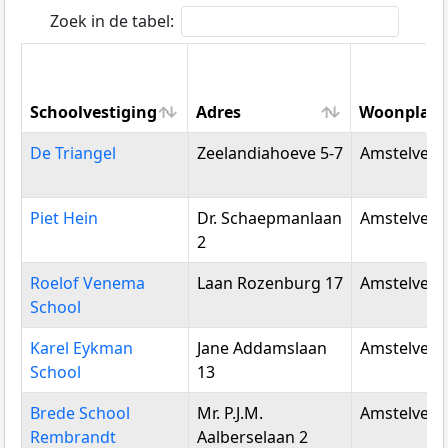
Zoek in de tabel:
Schoolvestiging
Adres
Woonplaat
Schoolvestiging
Adres
Woonplaat
De Triangel
Zeelandiahoeve 5-7
Amstelveen
Piet Hein
Dr. Schaepmanlaan
Amstelveen
2
Roelof Venema
Laan Rozenburg 17
Amstelveen
School
Karel Eykman
Jane Addamslaan
Amstelveen
School
13
Brede School
Mr. P.J.M.
Amstelveen
Rembrandt
Aalberselaan 2