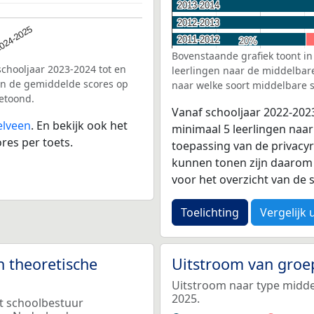
2013-2014
2013-2014
2012-2013
2012-2013
024-2025
2011-2012
2011-2012
20%
20%
Bovenstaande grafiek toont in
schooljaar 2023-2024 tot en
leerlingen naar de middelbare 
en de gemiddelde scores op
naar welke soort middelbare s
etoond.
Vanaf schooljaar 2022-202
elveen
. En bekijk ook het
minimaal 5 leerlingen naar
res per toets.
toepassing van de privacyr
kunnen tonen zijn daarom 
voor het overzicht van d
Toelichting
Vergelijk 
n theoretische
Uitstroom van groe
Uitstroom naar type middel
2025.
et schoolbestuur