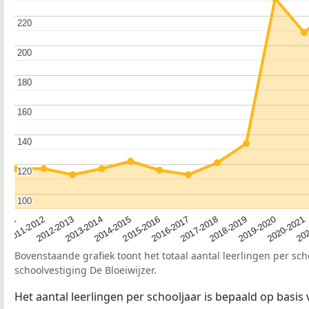
220
220
200
200
180
180
160
160
140
140
120
120
100
100
2012-2013
2019-2020
2015-2016
2011-2012
2018-2019
2014-2015
2011
202
2017-2018
2013-2014
2020-2021
2016-2017
Bovenstaande grafiek toont het totaal aantal leerlingen per sch
schoolvestiging De Bloeiwijzer.
Het aantal leerlingen per schooljaar is bepaald op basis