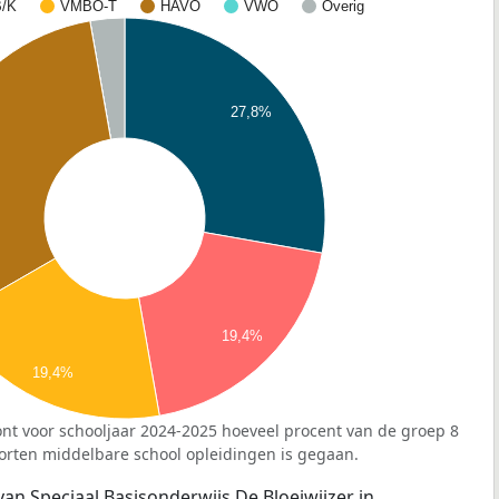
/K
VMBO-T
HAVO
VWO
Overig
27,8%
19,4%
19,4%
nt voor schooljaar 2024-2025 hoeveel procent van de groep 8
orten middelbare school opleidingen is gegaan.
van Speciaal Basisonderwijs De Bloeiwijzer in