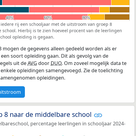
40%
40%
60%
60%
80%
80%
 iedere rij een schooljaar met de uitstroom van groep 8
school. Hierbij is te zien hoeveel procent van de leerlingen
chool opleiding is gegaan.
3 mogen de gegevens alleen gedeeld worden als er
 een soort opleiding gaan. Dit als gevolg van de
egels uit de
AVG
door
DUO
. Om zoveel mogelijk data te
enkele opleidingen samengevoegd. Zie de toelichting
e samengenomen opleidingen.
uitstroom
p 8 naar de middelbare school
bareschool, percentage leerlingen in schooljaar 2024-