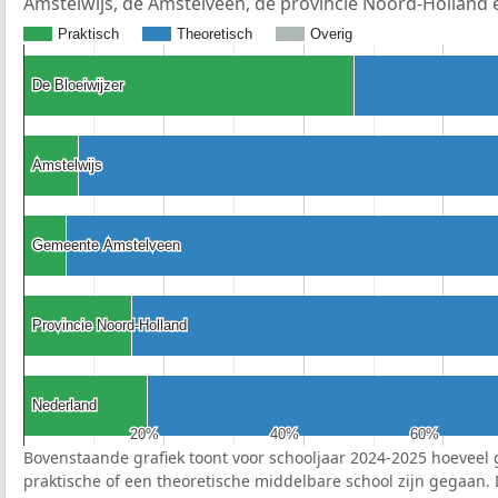
Amstelwijs, de Amstelveen, de provincie Noord-Holland 
Praktisch
Theoretisch
Overig
De Bloeiwijzer
De Bloeiwijzer
Amstelwijs
Amstelwijs
Gemeente Amstelveen
Gemeente Amstelveen
Provincie Noord-Holland
Provincie Noord-Holland
Nederland
Nederland
20%
20%
40%
40%
60%
60%
Bovenstaande grafiek toont voor schooljaar 2024-2025 hoeveel 
praktische of een theoretische middelbare school zijn gegaan.