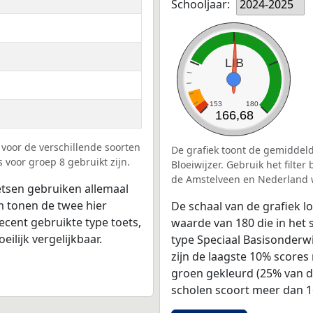
Schooljaar:
2024-2025
LIB
153
180
166,68
voor de verschillende soorten
De grafiek toont de gemiddeld
 voor groep 8 gebruikt zijn.
Bloeiwijzer. Gebruik het filte
de Amstelveen en Nederland 
tsen gebruiken allemaal
 tonen de twee hier
De schaal van de grafiek 
ecent gebruikte type toets,
waarde van 180 die in het 
ilijk vergelijkbaar.
type Speciaal Basisonderwi
zijn de laagste 10% score
groen gekleurd (25% van d
scholen scoort meer dan 1