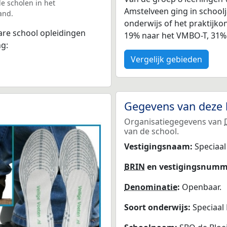
e scholen in het
Amstelveen ging in school
and.
onderwijs of het praktijko
bare school opleidingen
19% naar het VMBO-T, 31%
ng:
Vergelijk gebieden
Gegevens van deze 
Organisatiegegevens van
van de school.
Vestigingsnaam:
Speciaal
BRIN
en vestigingsnumm
Denominatie
:
Openbaar.
Soort onderwijs:
Speciaal