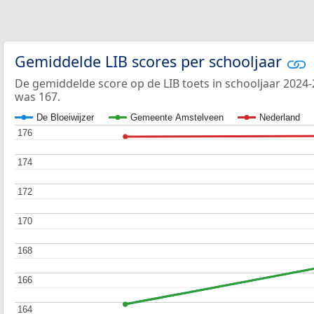
Gemiddelde LIB scores per schooljaar
De gemiddelde score op de LIB toets in schooljaar 2024-
was 167.
De Bloeiwijzer
Gemeente Amstelveen
Nederland
176
176
174
174
172
172
170
170
168
168
166
166
164
164