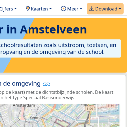
Cijfers
Kaarten
Meer
Download
er in Amstelveen
 schoolresultaten zoals uitstroom, toetsen, en
nderopvang en de omgeving van de school.
in de omgeving
p de kaart) met de dichtstbijzijnde scholen. De kaart
n het type Speciaal Basisonderwijs.