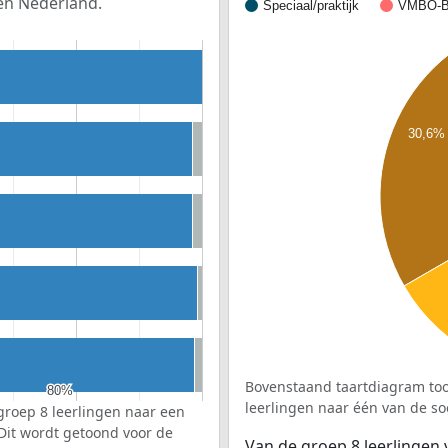
en Nederland.
Speciaal/praktijk
VMBO-B
30,6%
Bovenstaand taartdiagram too
80%
80%
leerlingen naar één van de so
groep 8 leerlingen naar een
 Dit wordt getoond voor de
Van de groep 8 leerlingen 