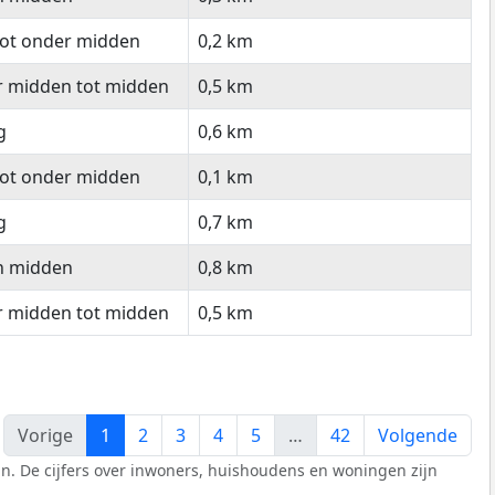
tot onder midden
0,2 km
r midden tot midden
0,5 km
g
0,6 km
tot onder midden
0,1 km
g
0,7 km
n midden
0,8 km
r midden tot midden
0,5 km
Vorige
1
2
3
4
5
…
42
Volgende
n. De cijfers over inwoners, huishoudens en woningen zijn