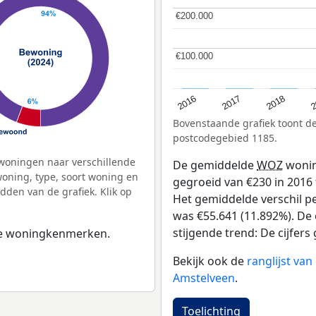
€200.000
€200.000
€100.000
€100.000
2
2016
2018
2017
Bovenstaande grafiek toont 
postcodegebied 1185.
woningen naar verschillende
De gemiddelde
WOZ
wonin
ning, type, soort woning en
gegroeid van €230 in 2016 t
dden van de grafiek. Klik op
Het gemiddelde verschil pe
was €55.641 (11.892%). De 
stijgende trend: De cijfers 
 de woningkenmerken.
Bekijk ook de
ranglijst va
Amstelveen
.
Toelichting