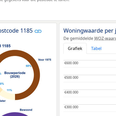
ostcode 1185
Woningwaarde per 
De gemiddelde
WOZ-waar
Grafiek
Tabel
€600.000
€600.000
€500.000
€500.000
€400.000
€400.000
€300.000
€300.000