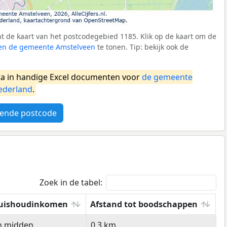
 de kaart van het postcodegebied 1185. Klik op de kaart om de
nen de gemeente Amstelveen
te tonen. Tip: bekijk ook de
a in handige Excel documenten voor
de gemeente
ederland
.
ende postcode
Zoek in de tabel:
uishoudinkomen
Afstand tot boodschappen
uishoudinkomen
Afstand tot boodschappen
n midden
0,3 km