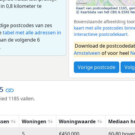
 in 0,8 kilometer te
Bovenstaande afbeelding toont
edige postcodes van zes
kaart met alle postcodes bin
de
tabel met alle adressen in
interactieve postcodekaart
.
aan de volgende 6
Download de postcodedat
.
Amstelveen
of voor heel
N
Vorige postcode
Volg
85
ed 1185 vallen.
ssen
Woningen
Woningwaarde
Mediaan h
ssen
Woningen
Woningwaarde
Mediaan h
5
€450.000
60-80 bove