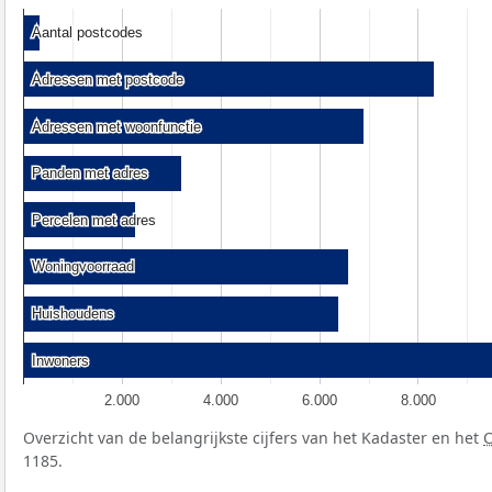
Aantal postcodes
Aantal postcodes
Adressen met postcode
Adressen met postcode
Adressen met woonfunctie
Adressen met woonfunctie
Panden met adres
Panden met adres
Percelen met adres
Percelen met adres
Woningvoorraad
Woningvoorraad
Huishoudens
Huishoudens
Inwoners
Inwoners
2.000
4.000
6.000
8.000
Overzicht van de belangrijkste cijfers van het Kadaster en het
1185.