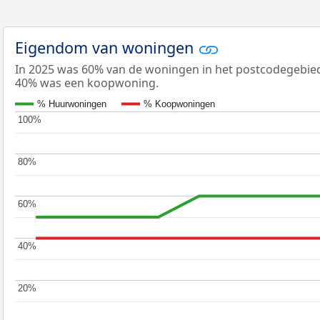
Eigendom van woningen
In 2025 was 60% van de woningen in het postcodegebi
40% was een koopwoning.
% Huurwoningen
% Koopwoningen
100%
100%
80%
80%
60%
60%
40%
40%
20%
20%