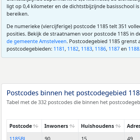
ligt op 0,4 kilometer en de dichtstbijzijnde basisschool is
bereiken.
De numerieke (viercijferige) postcode 1185 telt 351 voll
posities. Bekijk de straatnamen voor postcode 1185 in 
de gemeente Amstelveen
. Postcodegebied 1185 grenst 
postcodegebieden:
1181
,
1182
,
1183
,
1186
,
1187
en
1188
Postcodes binnen het postcodegebied 11
Tabel met de 332 postcodes die binnen het postcodegebi
Postcode
Inwoners
Huishoudens
Adre
Postcode
Inwoners
Huishoudens
Adre
1185BJ
90
15
49