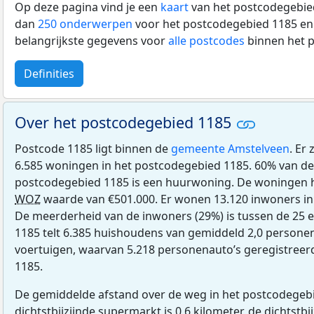
Op deze pagina vind je een
kaart
van het postcodegebied
dan
250 onderwerpen
voor het postcodegebied 1185 en 
belangrijkste gegevens voor
alle postcodes
binnen het 
Definities
Over het postcodegebied 1185
Postcode 1185 ligt binnen de
gemeente Amstelveen
. Er
6.585 woningen in het postcodegebied 1185. 60% van de
postcodegebied 1185 is een huurwoning. De woningen
WOZ
waarde van €501.000. Er wonen 13.120 inwoners in
De meerderheid van de inwoners (29%) is tussen de 25 e
1185 telt 6.385 huishoudens van gemiddeld 2,0 personen.
voertuigen, waarvan 5.218 personenauto’s geregistreer
1185.
De gemiddelde afstand over de weg in het postcodegebi
dichtstbijzijnde supermarkt is 0,6 kilometer, de dichtstbi