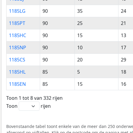
1185LG
90
35
24
1185PT
90
25
21
1185HC
90
15
13
1185NP
90
10
17
1185CS
90
20
29
1185HL
85
5
18
1185EN
85
15
16
Toon 1 tot 8 van 332 rijen
Toon
rijen
Bovenstaande tabel toont enkele van de meer dan 250 onderwer
afgerond op vijftallen. Klik op de postcode om de pagina met a