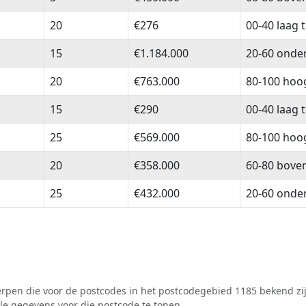
20
€276
00-40 laag 
15
€1.184.000
20-60 onde
20
€763.000
80-100 hoo
15
€290
00-40 laag 
25
€569.000
80-100 hoo
20
€358.000
60-80 bove
25
€432.000
20-60 onde
pen die voor de postcodes in het postcodegebied 1185 bekend zij
lle gegevens voor die postcode te tonen.