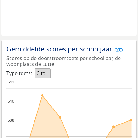
Gemiddelde scores per schooljaar
Scores op de doorstroomtoets per schooljaar, de
woonplaats de Lutte.
Type toets:
Cito
542
542
540
540
538
538