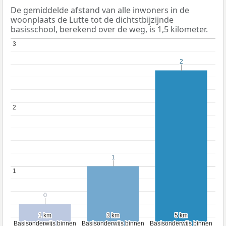
De gemiddelde afstand van alle inwoners in de
woonplaats de Lutte tot de dichtstbijzijnde
basisschool, berekend over de weg, is 1,5 kilometer.
3
3
2
2
2
2
1
1
1
1
0
0
1 km
1 km
3 km
3 km
5 km
5 km
Basisonderwijs binnen
Basisonderwijs binnen
Basisonderwijs binnen
Basisonderwijs binnen
Basisonderwijs binnen
Basisonderwijs binnen