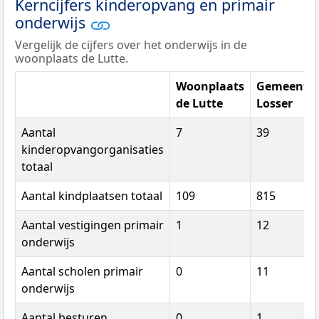
Kerncijfers kinderopvang en primair
onderwijs
Vergelijk de cijfers over het onderwijs in de
woonplaats de Lutte.
Woonplaats
Gemeente
de Lutte
Losser
Aantal
7
39
kinderopvangorganisaties
totaal
Aantal kindplaatsen totaal
109
815
Aantal vestigingen primair
1
12
onderwijs
Aantal scholen primair
0
11
onderwijs
Aantal besturen
0
1