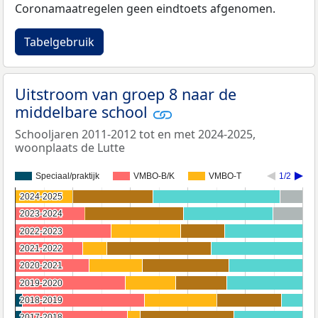
Coronamaatregelen geen eindtoets afgenomen.
Tabelgebruik
Uitstroom van groep 8 naar de
middelbare school
Schooljaren 2011-2012 tot en met 2024-2025,
woonplaats de Lutte
Speciaal/praktijk
VMBO-B/K
VMBO-T
1/2
2024-2025
2024-2025
2023-2024
2023-2024
2022-2023
2022-2023
2021-2022
2021-2022
2020-2021
2020-2021
2019-2020
2019-2020
2018-2019
2018-2019
2017-2018
2017-2018