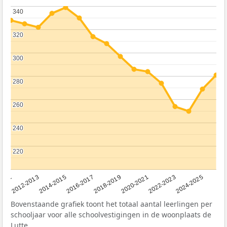
340
340
320
320
300
300
280
280
260
260
240
240
220
220
2011
2012-2013
2014-2015
2016-2017
2018-2019
2020-2021
2022-2023
2024-2025
Bovenstaande grafiek toont het totaal aantal leerlingen per
schooljaar voor alle schoolvestigingen in de woonplaats de
Lutte.