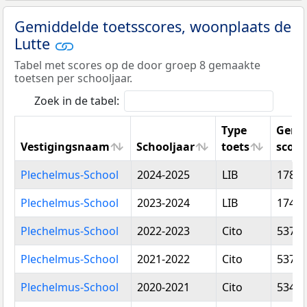
Gemiddelde toetsscores, woonplaats de
Lutte
Tabel met scores op de door groep 8 gemaakte
toetsen per schooljaar.
Zoek in de tabel:
Type
Gemi
Vestigingsnaam
Schooljaar
toets
score
Vestigingsnaam
Schooljaar
Type
Gemi
Plechelmus-School
2024-2025
LIB
178,3
toets
score
Plechelmus-School
2023-2024
LIB
174,8
Plechelmus-School
2022-2023
Cito
537,7
Plechelmus-School
2021-2022
Cito
537,0
Plechelmus-School
2020-2021
Cito
534,2