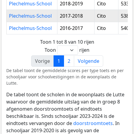
Plechelmus-School
2018-2019
Cito
533,6
Plechelmus-School
2017-2018
Cito
538,0
Plechelmus-School
2016-2017
Cito
540,2
Toon 1 tot 8 van 10 rijen
Toon
rijen
Vorige
1
2
Volgende
De tabel toont de gemiddelde scores per type toets en per
schooljaar voor schoolvestigingen in de woonplaats de
Lutte.
De tabel toont de scholen in de woonplaats de Lutte
waarvoor de gemiddelde uitslag van de in groep 8
afgenomen doorstroomtoets of eindtoets
beschikbaar is. Sinds schooljaar 2023-2024 is de
eindtoets vervangen door de
doorstroomtoets
. In
schooljaar 2019-2020 is als gevolg van de