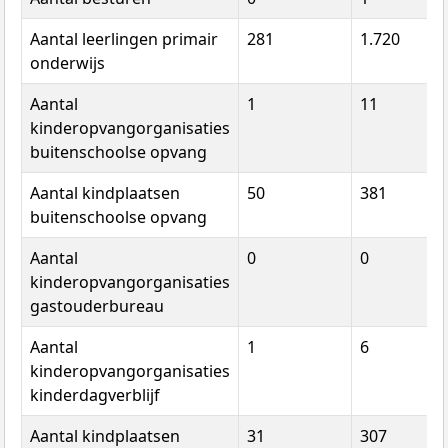
Aantal leerlingen primair
281
1.720
onderwijs
Aantal
1
11
kinderopvangorganisaties
buitenschoolse opvang
Aantal kindplaatsen
50
381
buitenschoolse opvang
Aantal
0
0
kinderopvangorganisaties
gastouderbureau
Aantal
1
6
kinderopvangorganisaties
kinderdagverblijf
Aantal kindplaatsen
31
307