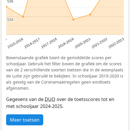
536
536
534
534
2016-2017
2015-2016
2015
2022-2023
2021-2022
2020-2021
2018-2019
2017-2018
Bovenstaande grafiek toont de gemiddelde scores per
schooljaar. Gebruik het filter boven de grafiek om de scores
van de 2 verschillende soorten toetsen die in de woonplaats
de Lutte zijn gebruikt te bekijken. In schooljaar 2019-2020 is
als gevolg van de Coronamaatregelen geen eindtoets
afgenomen.
Gegevens van de
DUO
over de toetsscores tot en
met schooljaar 2024-2025.
Meer toetsen