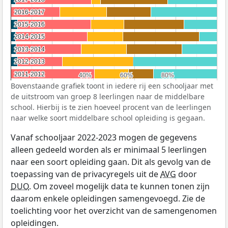
2016-2017
2016-2017
2015-2016
2015-2016
2014-2015
2014-2015
2013-2014
2013-2014
2012-2013
2012-2013
2011-2012
2011-2012
40%
40%
60%
60%
80%
80%
Bovenstaande grafiek toont in iedere rij een schooljaar met
de uitstroom van groep 8 leerlingen naar de middelbare
school. Hierbij is te zien hoeveel procent van de leerlingen
naar welke soort middelbare school opleiding is gegaan.
Vanaf schooljaar 2022-2023 mogen de gegevens
alleen gedeeld worden als er minimaal 5 leerlingen
naar een soort opleiding gaan. Dit als gevolg van de
toepassing van de privacyregels uit de
AVG
door
DUO
. Om zoveel mogelijk data te kunnen tonen zijn
daarom enkele opleidingen samengevoegd. Zie de
toelichting voor het overzicht van de samengenomen
opleidingen.