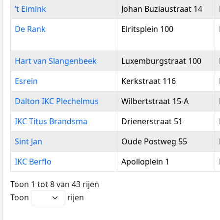
Schoolvestiging
Adres
’t Eimink
Johan Buziaustraat 14
De Rank
Elritsplein 100
Hart van Slangenbeek
Luxemburgstraat 100
Esrein
Kerkstraat 116
Dalton IKC Plechelmus
Wilbertstraat 15-A
IKC Titus Brandsma
Drienerstraat 51
Sint Jan
Oude Postweg 55
IKC Berflo
Apolloplein 1
Toon 1 tot 8 van 43 rijen
Toon
rijen