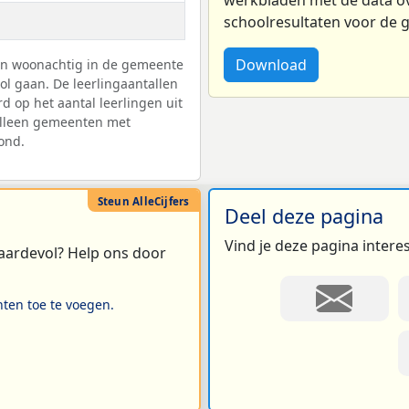
schoolresultaten voor de
Download
gen woonachtig in de gemeente
l gaan. De leerlingaantallen
d op het aantal leerlingen uit
Alleen gemeenten met
ond.
Deel deze pagina
Vind je deze pagina intere
 waardevol? Help ons door
hten toe te voegen.