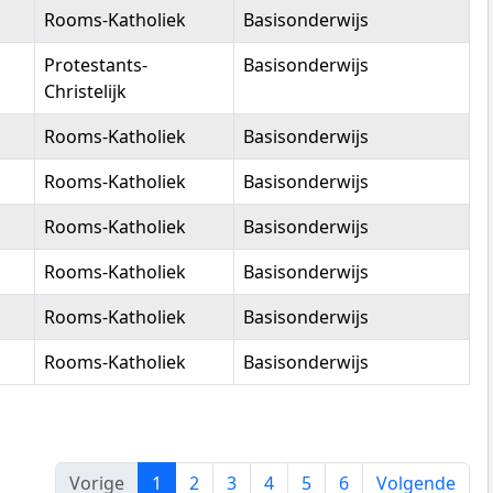
Overtuiging
Type onderwijs
Rooms-Katholiek
Basisonderwijs
Protestants-
Basisonderwijs
Christelijk
Rooms-Katholiek
Basisonderwijs
Rooms-Katholiek
Basisonderwijs
Rooms-Katholiek
Basisonderwijs
Rooms-Katholiek
Basisonderwijs
Rooms-Katholiek
Basisonderwijs
Rooms-Katholiek
Basisonderwijs
Vorige
1
2
3
4
5
6
Volgende