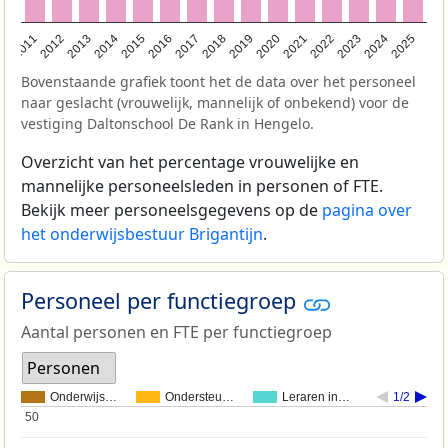
2011
2012
2013
2014
2015
2016
2017
2018
2019
2020
2021
2022
2023
2024
2025
Bovenstaande grafiek toont het de data over het personeel
naar geslacht (vrouwelijk, mannelijk of onbekend) voor de
vestiging Daltonschool De Rank in Hengelo.
Overzicht van het percentage vrouwelijke en
mannelijke personeelsleden in personen of FTE.
Bekijk meer personeelsgegevens op de
pagina over
het onderwijsbestuur Brigantijn
.
Personeel per functiegroep
Aantal personen en FTE per functiegroep
Personen
Onderwijs…
Ondersteu…
Leraren in…
1/2
50
50