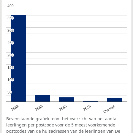
400
400
350
350
300
300
250
250
200
200
150
150
100
100
50
50
7559
7558
7556
7623
Overige
Bovenstaande grafiek toont het overzicht van het aantal
leerlingen per postcode voor de 5 meest voorkomende
postcodes van de huisadressen van de leerlingen van De