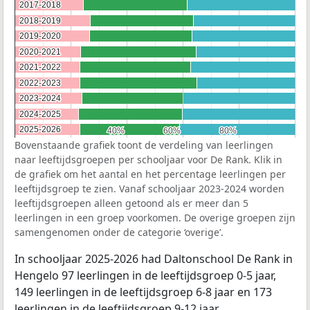
2017-2018
2017-2018
2018-2019
2018-2019
2019-2020
2019-2020
2020-2021
2020-2021
2021-2022
2021-2022
2022-2023
2022-2023
2023-2024
2023-2024
2024-2025
2024-2025
2025-2026
2025-2026
40%
40%
60%
60%
80%
80%
Bovenstaande grafiek toont de verdeling van leerlingen
naar leeftijdsgroepen per schooljaar voor De Rank. Klik in
de grafiek om het aantal en het percentage leerlingen per
leeftijdsgroep te zien. Vanaf schooljaar 2023-2024 worden
leeftijdsgroepen alleen getoond als er meer dan 5
leerlingen in een groep voorkomen. De overige groepen zijn
samengenomen onder de categorie ‘overige’.
In schooljaar 2025-2026 had Daltonschool De Rank in
Hengelo 97 leerlingen in de leeftijdsgroep 0-5 jaar,
149 leerlingen in de leeftijdsgroep 6-8 jaar en 173
leerlingen in de leeftijdsgroep 9-12 jaar.