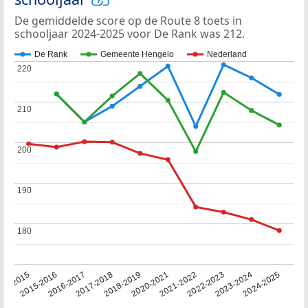
De gemiddelde score op de Route 8 toets in
schooljaar 2024-2025 voor De Rank was 212.
De Rank
Gemeente Hengelo
Nederland
220
220
210
210
200
200
190
190
180
180
14-2015
2015-2016
2016-2017
2017-2018
2018-2019
2020-2021
2021-2022
2022-2023
2023-2024
2024-2025