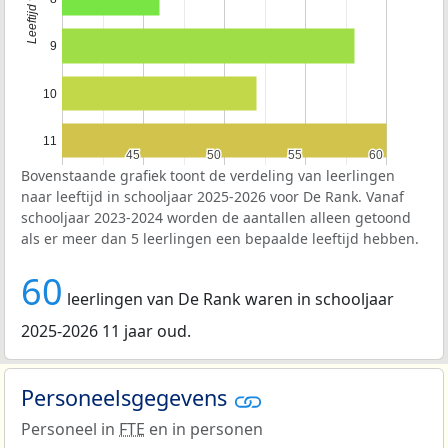
9
10
11
45
45
50
50
55
55
60
60
Bovenstaande grafiek toont de verdeling van leerlingen
naar leeftijd in schooljaar 2025-2026 voor De Rank. Vanaf
schooljaar 2023-2024 worden de aantallen alleen getoond
als er meer dan 5 leerlingen een bepaalde leeftijd hebben.
60
leerlingen van De Rank waren in schooljaar
2025-2026 11 jaar oud.
Personeelsgegevens
Personeel in
FTE
en in personen