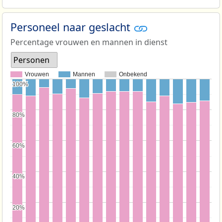
Personeel naar geslacht
Percentage vrouwen en mannen in dienst
Personen
Vrouwen
Mannen
Onbekend
100%
100%
80%
80%
60%
60%
40%
40%
20%
20%