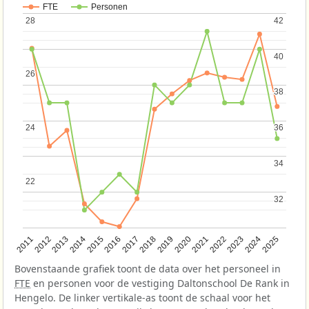
FTE
Personen
28
28
42
42
40
40
26
26
38
38
24
24
36
36
34
34
22
22
32
32
2013
2018
2023
2015
2020
2025
2012
2017
2022
2014
2019
2024
2011
2016
2021
Bovenstaande grafiek toont de data over het personeel in
FTE
en personen voor de vestiging Daltonschool De Rank in
Hengelo. De linker vertikale-as toont de schaal voor het