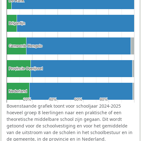
De Rank
De Rank
Brigantijn
Brigantijn
Gemeente Hengelo
Gemeente Hengelo
Provincie Overijssel
Provincie Overijssel
Nederland
Nederland
20%
20%
40%
40%
60%
60%
80%
80%
Bovenstaande grafiek toont voor schooljaar 2024-2025
hoeveel groep 8 leerlingen naar een praktische of een
theoretische middelbare school zijn gegaan. Dit wordt
getoond voor de schoolvestiging en voor het gemiddelde
van de uitstroom van de scholen in het schoolbestuur en in
de gemeente, in de provincie en in Nederland.