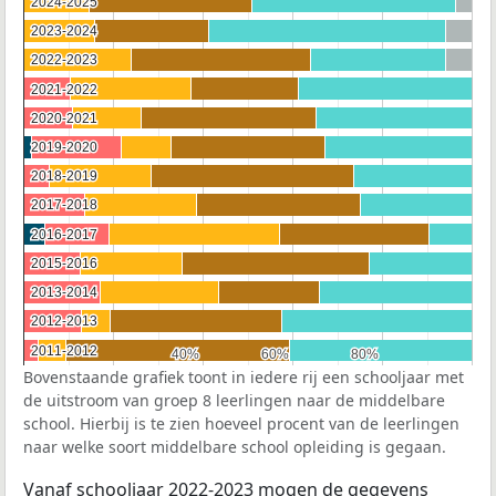
2024-2025
2024-2025
2023-2024
2023-2024
2022-2023
2022-2023
2021-2022
2021-2022
2020-2021
2020-2021
2019-2020
2019-2020
2018-2019
2018-2019
2017-2018
2017-2018
2016-2017
2016-2017
2015-2016
2015-2016
2013-2014
2013-2014
2012-2013
2012-2013
2011-2012
2011-2012
40%
40%
60%
60%
80%
80%
Bovenstaande grafiek toont in iedere rij een schooljaar met
de uitstroom van groep 8 leerlingen naar de middelbare
school. Hierbij is te zien hoeveel procent van de leerlingen
naar welke soort middelbare school opleiding is gegaan.
Vanaf schooljaar 2022-2023 mogen de gegevens