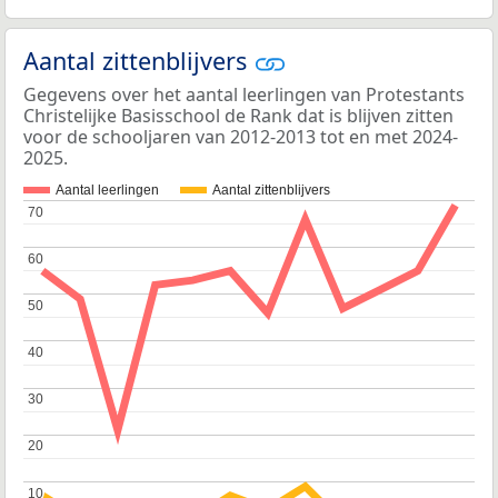
Aantal zittenblijvers
Gegevens over het aantal leerlingen van Protestants
Christelijke Basisschool de Rank dat is blijven zitten
voor de schooljaren van 2012-2013 tot en met 2024-
2025.
Aantal leerlingen
Aantal zittenblijvers
70
70
60
60
50
50
40
40
30
30
20
20
10
10