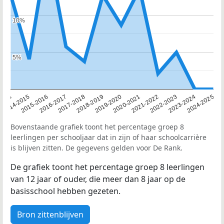
10%
10%
5%
5%
2023-2024
2015-2016
2018-2019
2021-2022
2013
2024-2025
2016-2017
2019-2020
2022-2023
2014-2015
2017-2018
2020-2021
Bovenstaande grafiek toont het percentage groep 8
leerlingen per schooljaar dat in zijn of haar schoolcarrière
is blijven zitten. De gegevens gelden voor De Rank.
De grafiek toont het percentage groep 8 leerlingen
van 12 jaar of ouder, die meer dan 8 jaar op de
basisschool hebben gezeten.
Bron zittenblijven