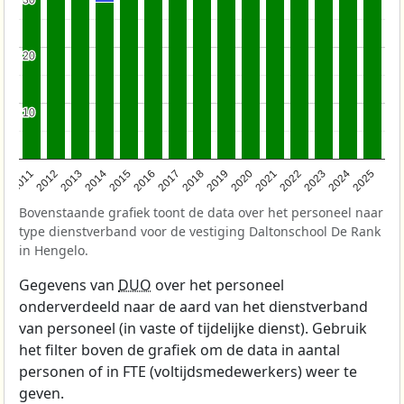
30
30
20
20
10
10
2011
2012
2013
2014
2015
2016
2017
2018
2019
2020
2021
2022
2023
2024
2025
Bovenstaande grafiek toont de data over het personeel naar
type dienstverband voor de vestiging Daltonschool De Rank
in Hengelo.
Gegevens van
DUO
over het personeel
onderverdeeld naar de aard van het dienstverband
van personeel (in vaste of tijdelijke dienst). Gebruik
het filter boven de grafiek om de data in aantal
personen of in FTE (voltijdsmedewerkers) weer te
geven.