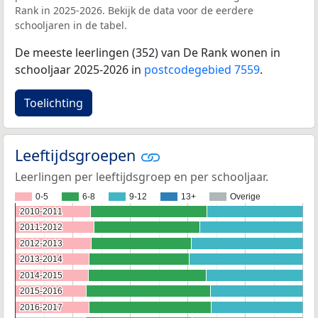
Rank in 2025-2026. Bekijk de data voor de eerdere
schooljaren in de tabel.
De meeste leerlingen (352) van De Rank wonen in
schooljaar 2025-2026 in
postcodegebied 7559
.
Toelichting
Leeftijdsgroepen
Leerlingen per leeftijdsgroep en per schooljaar.
0-5
6-8
9-12
13+
Overige
2010-2011
2010-2011
2011-2012
2011-2012
2012-2013
2012-2013
2013-2014
2013-2014
2014-2015
2014-2015
2015-2016
2015-2016
2016-2017
2016-2017