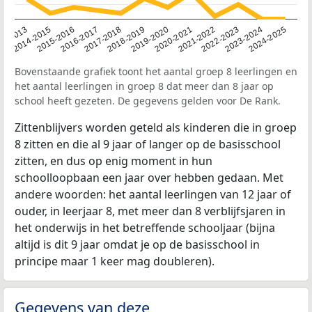
12-2013
2014-2015
2015-2016
2016-2017
2017-2018
2018-2019
2019-2020
2020-2021
2021-2022
2022-2023
2023-2024
2024-2025
Bovenstaande grafiek toont het aantal groep 8 leerlingen en
het aantal leerlingen in groep 8 dat meer dan 8 jaar op
school heeft gezeten. De gegevens gelden voor De Rank.
Zittenblijvers worden geteld als kinderen die in groep
8 zitten en die al 9 jaar of langer op de basisschool
zitten, en dus op enig moment in hun
schoolloopbaan een jaar over hebben gedaan. Met
andere woorden: het aantal leerlingen van 12 jaar of
ouder, in leerjaar 8, met meer dan 8 verblijfsjaren in
het onderwijs in het betreffende schooljaar (bijna
altijd is dit 9 jaar omdat je op de basisschool in
principe maar 1 keer mag doubleren).
Gegevens van deze