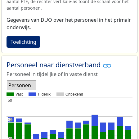
aantal FTE, de rechter vertikale-as toont de schaal voor het
aantal personen.
Gegevens van
DUO
over het personeel in het primair
onderwijs.
Toelichting
Personeel naar dienstverband
Personeel in tijdelijke of in vaste dienst
Personen
Vast
Tijdelijk
Onbekend
50
50
40
40