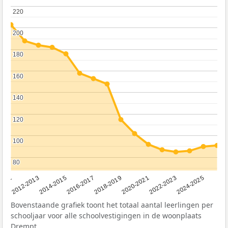
220
220
200
200
180
180
160
160
140
140
120
120
100
100
80
80
2011
2012-2013
2014-2015
2016-2017
2018-2019
2020-2021
2022-2023
2024-2025
Bovenstaande grafiek toont het totaal aantal leerlingen per
schooljaar voor alle schoolvestigingen in de woonplaats
Drempt.