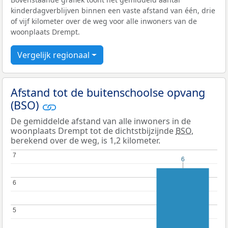
kinderdagverblijven binnen een vaste afstand van één, drie
of vijf kilometer over de weg voor alle inwoners van de
woonplaats Drempt.
Vergelijk regionaal
Afstand tot de buitenschoolse opvang
(BSO)
De gemiddelde afstand van alle inwoners in de
woonplaats Drempt tot de dichtstbijzijnde
BSO
,
berekend over de weg, is 1,2 kilometer.
7
7
6
6
6
6
5
5