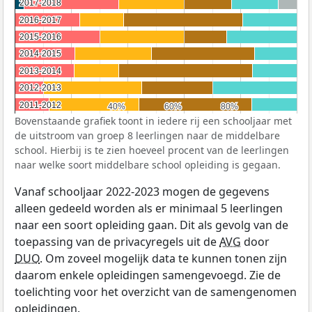
2017-2018
2017-2018
2016-2017
2016-2017
2015-2016
2015-2016
2014-2015
2014-2015
2013-2014
2013-2014
2012-2013
2012-2013
2011-2012
2011-2012
40%
40%
60%
60%
80%
80%
Bovenstaande grafiek toont in iedere rij een schooljaar met
de uitstroom van groep 8 leerlingen naar de middelbare
school. Hierbij is te zien hoeveel procent van de leerlingen
naar welke soort middelbare school opleiding is gegaan.
Vanaf schooljaar 2022-2023 mogen de gegevens
alleen gedeeld worden als er minimaal 5 leerlingen
naar een soort opleiding gaan. Dit als gevolg van de
toepassing van de privacyregels uit de
AVG
door
DUO
. Om zoveel mogelijk data te kunnen tonen zijn
daarom enkele opleidingen samengevoegd. Zie de
toelichting voor het overzicht van de samengenomen
opleidingen.