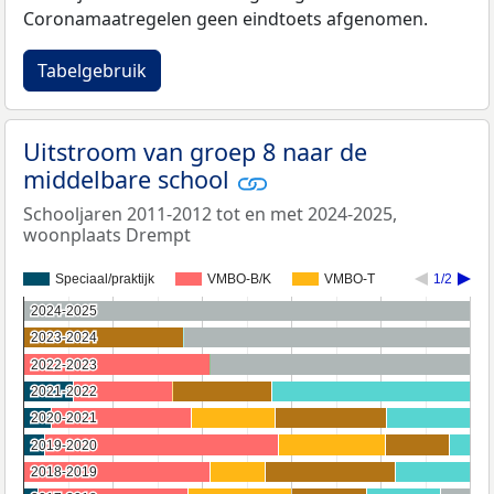
Coronamaatregelen geen eindtoets afgenomen.
Tabelgebruik
Uitstroom van groep 8 naar de
middelbare school
Schooljaren 2011-2012 tot en met 2024-2025,
woonplaats Drempt
Speciaal/praktijk
VMBO-B/K
VMBO-T
1/2
2024-2025
2024-2025
2023-2024
2023-2024
2022-2023
2022-2023
2021-2022
2021-2022
2020-2021
2020-2021
2019-2020
2019-2020
2018-2019
2018-2019