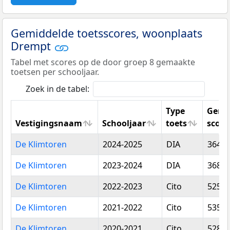
Gemiddelde toetsscores, woonplaats
Drempt
Tabel met scores op de door groep 8 gemaakte
toetsen per schooljaar.
Zoek in de tabel:
Type
Gemi
Vestigingsnaam
Schooljaar
toets
score
Vestigingsnaam
Schooljaar
Type
Gemi
De Klimtoren
2024-2025
DIA
364,7
toets
score
De Klimtoren
2023-2024
DIA
368,2
De Klimtoren
2022-2023
Cito
525,0
De Klimtoren
2021-2022
Cito
535,7
De Klimtoren
2020-2021
Cito
528,2