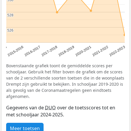
530
530
528
528
526
526
2016-2017
2015-2016
2015
2022-2023
2021-2022
2020-2021
2018-2019
2017-2018
Bovenstaande grafiek toont de gemiddelde scores per
schooljaar. Gebruik het filter boven de grafiek om de scores
van de 2 verschillende soorten toetsen die in de woonplaats
Drempt zijn gebruikt te bekijken. In schooljaar 2019-2020 is
als gevolg van de Coronamaatregelen geen eindtoets
afgenomen.
Gegevens van de
DUO
over de toetsscores tot en
met schooljaar 2024-2025.
Meer toetsen