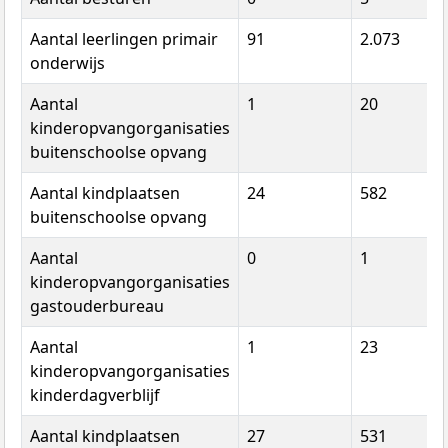
Aantal leerlingen primair
91
2.073
onderwijs
Aantal
1
20
kinderopvangorganisaties
buitenschoolse opvang
Aantal kindplaatsen
24
582
buitenschoolse opvang
Aantal
0
1
kinderopvangorganisaties
gastouderbureau
Aantal
1
23
kinderopvangorganisaties
kinderdagverblijf
Aantal kindplaatsen
27
531