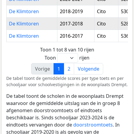
De Klimtoren
2018-2019
Cito
530,7
De Klimtoren
2017-2018
Cito
528,0
De Klimtoren
2016-2017
Cito
536,0
Toon 1 tot 8 van 10 rijen
Toon
rijen
Vorige
1
2
Volgende
De tabel toont de gemiddelde scores per type toets en per
schooljaar voor schoolvestigingen in de woonplaats Drempt.
De tabel toont de scholen in de woonplaats Drempt
waarvoor de gemiddelde uitslag van de in groep 8
afgenomen doorstroomtoets of eindtoets
beschikbaar is. Sinds schooljaar 2023-2024 is de
eindtoets vervangen door de
doorstroomtoets
. In
schooljaar 2019-2020 is als gevolg van de