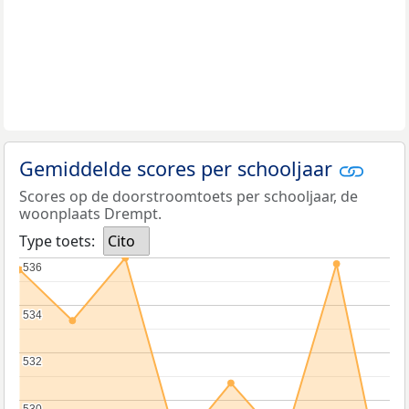
Gemiddelde scores per schooljaar
Scores op de doorstroomtoets per schooljaar, de
woonplaats Drempt.
Type toets:
Cito
536
536
534
534
532
532