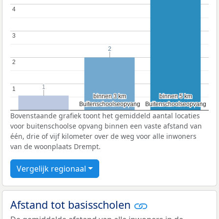
4
4
3
3
2
2
2
2
1
1
1
1
binnen 3 km
binnen 3 km
binnen 5 km
binnen 5 km
Buitenschoolseopvang
Buitenschoolseopvang
Buitenschoolseopvang
Buitenschoolseopvang
Bovenstaande grafiek toont het gemiddeld aantal locaties
voor buitenschoolse opvang binnen een vaste afstand van
één, drie of vijf kilometer over de weg voor alle inwoners
van de woonplaats Drempt.
Vergelijk regionaal
Afstand tot basisscholen