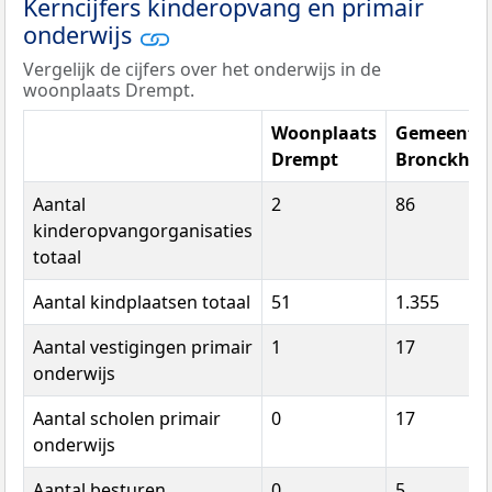
Kerncijfers kinderopvang en primair
onderwijs
Vergelijk de cijfers over het onderwijs in de
woonplaats Drempt.
Woonplaats
Gemeente
Drempt
Bronckhor
Aantal
2
86
kinderopvangorganisaties
totaal
Aantal kindplaatsen totaal
51
1.355
Aantal vestigingen primair
1
17
onderwijs
Aantal scholen primair
0
17
onderwijs
Aantal besturen
0
5