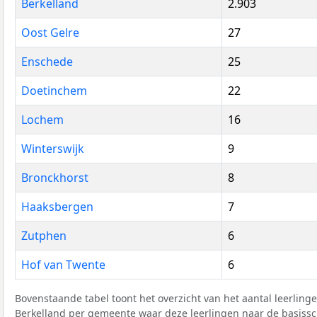
Berkelland
2.903
Oost Gelre
27
Enschede
25
Doetinchem
22
Lochem
16
Winterswijk
9
Bronckhorst
8
Haaksbergen
7
Zutphen
6
Hof van Twente
6
Bovenstaande tabel toont het overzicht van het aantal leerlin
Berkelland per gemeente waar deze leerlingen naar de basissc