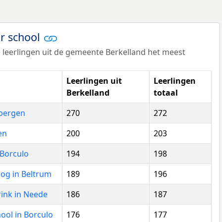
er school
 leerlingen uit de gemeente Berkelland het meest
Leerlingen uit
Leerlingen
Berkelland
totaal
ibergen
270
272
en
200
203
 Borculo
194
198
og in Beltrum
189
196
rink in Neede
186
187
ool in Borculo
176
177