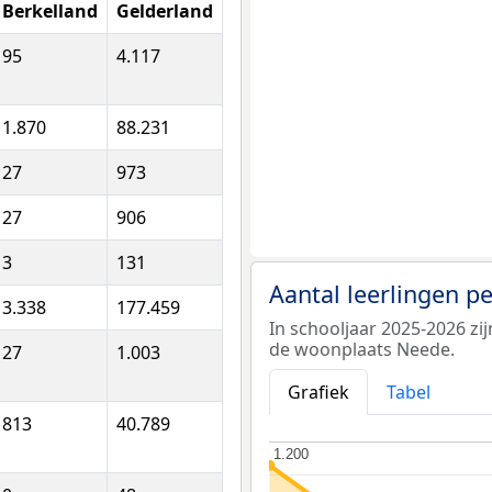
Berkelland
Gelderland
95
4.117
1.870
88.231
27
973
27
906
3
131
Aantal leerlingen p
3.338
177.459
In schooljaar 2025-2026 zi
de woonplaats Neede.
27
1.003
Grafiek
Tabel
813
40.789
1.200
1.200