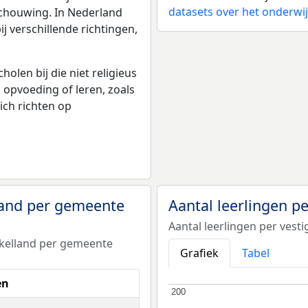
datasets over het onderwi
schouwing. In Nederland
bij verschillende richtingen,
olen bij die niet religieus
p opvoeding of leren, zoals
ich richten op
land per gemeente
Aantal leerlingen p
Aantal leerlingen per ves
rkelland per gemeente
Grafiek
Tabel
en
200
200