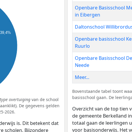
Openbare Basisschool Me
in Eibergen
Daltonschool Willibrordus
39,4%
Openbare basisschool Ker
Ruurlo
Openbare Basisschool De
Neede
Meer...
Bovenstaande tabel toont waa
basisschool gaan. De leerling
type overtuiging
van de school
k aanklikt). De gegevens gelden
Overzicht van de top tien v
25-2026.
de gemeente Berkelland in
totaal gaan de leerlingen 
erwijs is. Dit betekent dat
voor basisonderwijs. Het v
re scholen. Bijzondere