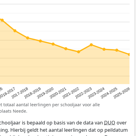
2023-2024
2019-2020
16
2022-2023
2018-2019
2025-2026
2021-2022
2017-2018
2024-2025
2020-2021
2016-2017
 totaal aantal leerlingen per schooljaar voor alle
plaats Neede.
schooljaar is bepaald op basis van de data van
DUO
over
ing. Hierbij geldt het aantal leerlingen dat op peildatum