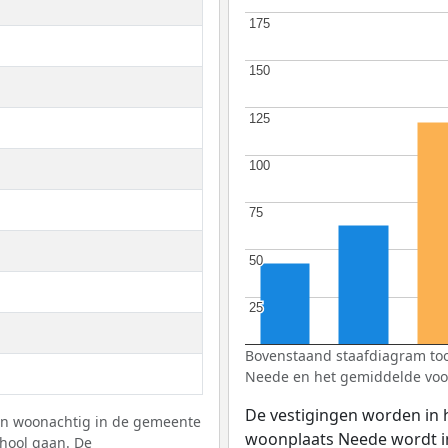
175
175
150
150
125
125
100
100
75
75
50
50
25
25
Bovenstaand staafdiagram toon
Neede en het gemiddelde voo
De vestigingen worden in 
gen woonachtig in de gemeente
woonplaats Neede wordt i
hool gaan. De