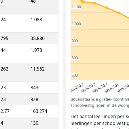
0
48
1.100
1.100
24
1.088
1.000
1.000
795
35.880
900
900
44
1.978
800
800
262
11.562
700
700
2012-2013
2015-20
2011-2012
2014-2015
2010-2011
2013-2014
23
843
23
828
Bovenstaande grafiek toont het
schoolvestigingen in de woon
2.771
163.274
Het aantal leerlingen per 
4
130
leerlingen per schoolvestig