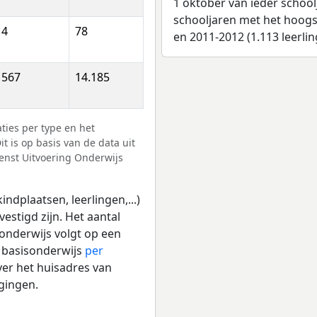
1 oktober van ieder school
schooljaren met het hoogst
4
78
en 2011-2012 (1.113 leerlin
567
14.185
ies per type en het
t is op basis van de data uit
ienst Uitvoering Onderwijs
ndplaatsen, leerlingen,...)
estigd zijn. Het aantal
 onderwijs volgt op een
t basisonderwijs
per
er het huisadres van
igingen.