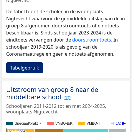
Nigtevecht.
De tabel toont de scholen in de woonplaats
Nigtevecht waarvoor de gemiddelde uitslag van de in
groep 8 afgenomen doorstroomtoets of eindtoets
beschikbaar is. Sinds schooljaar 2023-2024 is de
eindtoets vervangen door de
doorstroomtoets
. In
schooljaar 2019-2020 is als gevolg van de
Coronamaatregelen geen eindtoets afgenomen.
Tabelgebruik
Uitstroom van groep 8 naar de
middelbare school
Schooljaren 2011-2012 tot en met 2024-2025,
woonplaats Nigtevecht
Speciaal/praktijk
VMBO-B/K
VMBO-T
1/2
2024-2025
2024-2025