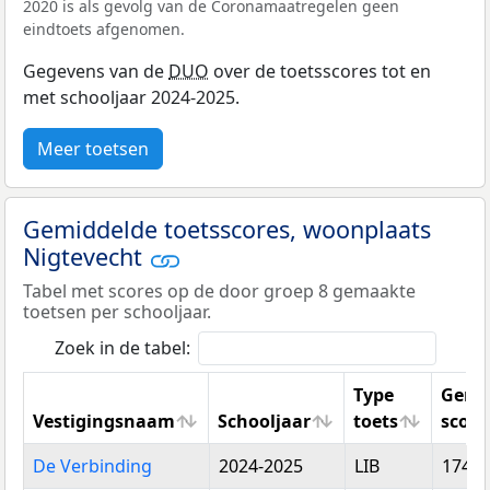
2020 is als gevolg van de Coronamaatregelen geen
eindtoets afgenomen.
Gegevens van de
DUO
over de toetsscores tot en
met schooljaar 2024-2025.
Meer toetsen
Gemiddelde toetsscores, woonplaats
Nigtevecht
Tabel met scores op de door groep 8 gemaakte
toetsen per schooljaar.
Zoek in de tabel:
Type
Gemi
Vestigingsnaam
Schooljaar
toets
score
Vestigingsnaam
Schooljaar
Type
Gemi
De Verbinding
2024-2025
LIB
174,1
toets
score