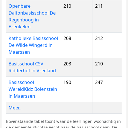
Openbare
210
211
Daltonbasisschool De
Regenboog in
Breukelen
Katholieke Basisschool
208
212
De Wilde Wingerd in
Maarssen
Basisschool CSV
203
210
Ridderhof in Vreeland
Basisschool
190
247
WereldKidz Bolenstein
in Maarssen
Meer...
Bovenstaande tabel toont waar de leerlingen woonachtig in
de gemeente Stichtse Vecht naar de basisschool gaan. De