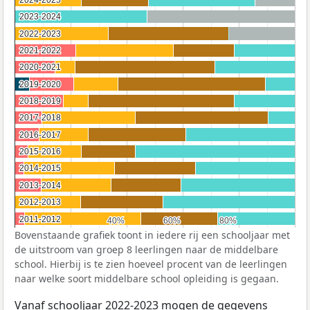
2023-2024
2023-2024
2022-2023
2022-2023
2021-2022
2021-2022
2020-2021
2020-2021
2019-2020
2019-2020
2018-2019
2018-2019
2017-2018
2017-2018
2016-2017
2016-2017
2015-2016
2015-2016
2014-2015
2014-2015
2013-2014
2013-2014
2012-2013
2012-2013
2011-2012
2011-2012
40%
40%
60%
60%
80%
80%
Bovenstaande grafiek toont in iedere rij een schooljaar met
de uitstroom van groep 8 leerlingen naar de middelbare
school. Hierbij is te zien hoeveel procent van de leerlingen
naar welke soort middelbare school opleiding is gegaan.
Vanaf schooljaar 2022-2023 mogen de gegevens