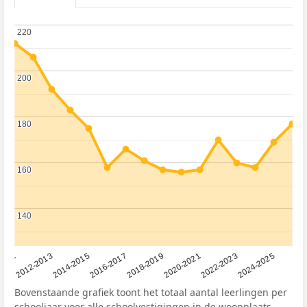
220
220
200
200
180
180
160
160
140
140
2011
2012-2013
2014-2015
2016-2017
2018-2019
2020-2021
2022-2023
2024-2025
Bovenstaande grafiek toont het totaal aantal leerlingen per
schooljaar voor alle schoolvestigingen in de woonplaats