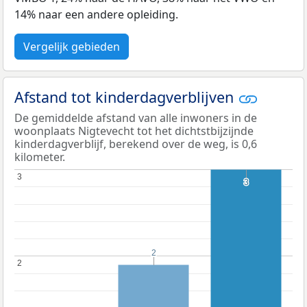
14% naar een andere opleiding.
Vergelijk gebieden
Afstand tot kinderdagverblijven
De gemiddelde afstand van alle inwoners in de
woonplaats Nigtevecht tot het dichtstbijzijnde
kinderdagverblijf, berekend over de weg, is 0,6
kilometer.
3
3
3
3
2
2
2
2