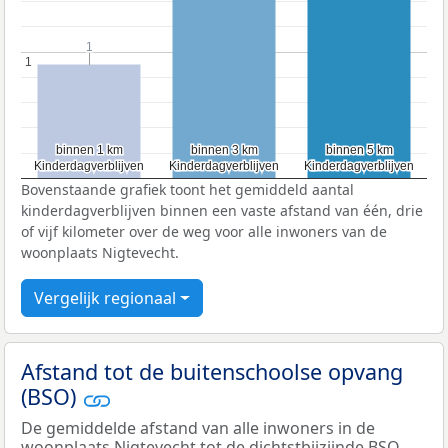
1
1
1
1
binnen 1 km
binnen 1 km
binnen 3 km
binnen 3 km
binnen 5 km
binnen 5 km
Kinderdagverblijven
Kinderdagverblijven
Kinderdagverblijven
Kinderdagverblijven
Kinderdagverblijven
Kinderdagverblijven
Bovenstaande grafiek toont het gemiddeld aantal
kinderdagverblijven binnen een vaste afstand van één, drie
of vijf kilometer over de weg voor alle inwoners van de
woonplaats Nigtevecht.
Vergelijk regionaal
Afstand tot de buitenschoolse opvang
(BSO)
De gemiddelde afstand van alle inwoners in de
woonplaats Nigtevecht tot de dichtstbijzijnde
BSO
,