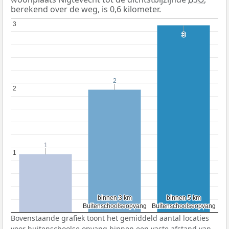
berekend over de weg, is 0,6 kilometer.
3
3
3
3
2
2
2
2
1
1
1
1
binnen 3 km
binnen 3 km
binnen 5 km
binnen 5 km
Buitenschoolseopvang
Buitenschoolseopvang
Buitenschoolseopvang
Buitenschoolseopvang
Bovenstaande grafiek toont het gemiddeld aantal locaties
voor buitenschoolse opvang binnen een vaste afstand van