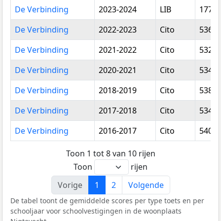
De Verbinding
2023-2024
LIB
177,8
De Verbinding
2022-2023
Cito
536,2
De Verbinding
2021-2022
Cito
532,6
De Verbinding
2020-2021
Cito
534,0
De Verbinding
2018-2019
Cito
538,9
De Verbinding
2017-2018
Cito
534,0
De Verbinding
2016-2017
Cito
540,1
Toon 1 tot 8 van 10 rijen
Toon
rijen
Vorige
1
2
Volgende
De tabel toont de gemiddelde scores per type toets en per
schooljaar voor schoolvestigingen in de woonplaats