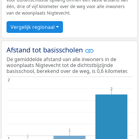
één, drie of vijf kilometer over de weg voor alle inwoners
van de woonplaats Nigtevecht.
Vergelijk regionaal
Afstand tot basisscholen
De gemiddelde afstand van alle inwoners in de
woonplaats Nigtevecht tot de dichtstbijzijnde
basisschool, berekend over de weg, is 0,6 kilometer.
2
2
2
2
1
1
1
1
1
1