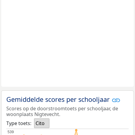
Gemiddelde scores per schooljaar
Scores op de doorstroomtoets per schooljaar, de
woonplaats Nigtevecht.
Type toets:
Cito
539
539