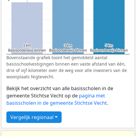
1 km
1 km
3 km
3 km
5 km
5 km
Basisonderwijs binnen
Basisonderwijs binnen
Basisonderwijs binnen
Basisonderwijs binnen
Basisonderwijs binnen
Basisonderwijs binnen
Bovenstaande grafiek toont het gemiddeld aantal
basisschoolvestigingen binnen een vaste afstand van één,
drie of vijf kilometer over de weg voor alle inwoners van de
woonplaats Nigtevecht.
Bekijk het overzicht van alle basisscholen in de
gemeente Stichtse Vecht op de
pagina met
basisscholen in de gemeente Stichtse Vecht
.
Vergelijk regionaal