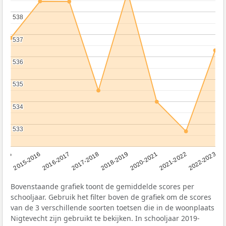
538
538
537
537
536
536
535
535
534
534
533
533
2016-2017
2015-2016
2015
2022-2023
2021-2022
2020-2021
2018-2019
2017-2018
Bovenstaande grafiek toont de gemiddelde scores per
schooljaar. Gebruik het filter boven de grafiek om de scores
van de 3 verschillende soorten toetsen die in de woonplaats
Nigtevecht zijn gebruikt te bekijken. In schooljaar 2019-