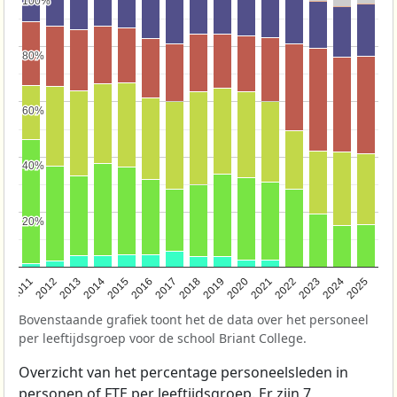
100%
100%
80%
80%
60%
60%
40%
40%
20%
20%
2011
2012
2013
2014
2015
2016
2017
2018
2019
2020
2021
2022
2023
2024
2025
Bovenstaande grafiek toont het de data over het personeel
per leeftijdsgroep voor de school Briant College.
Overzicht van het percentage personeelsleden in
personen of FTE per leeftijdsgroep. Er zijn 7