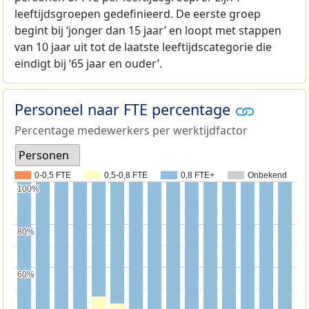
leeftijdsgroepen gedefinieerd. De eerste groep
begint bij ‘jonger dan 15 jaar’ en loopt met stappen
van 10 jaar uit tot de laatste leeftijdscategorie die
eindigt bij ‘65 jaar en ouder’.
Personeel naar FTE percentage
Percentage medewerkers per werktijdfactor
Personen
0-0,5 FTE
0,5-0,8 FTE
0,8 FTE+
Onbekend
100%
100%
80%
80%
60%
60%