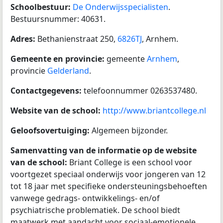
Schoolbestuur:
De Onderwijsspecialisten
.
Bestuursnummer: 40631.
Adres:
Bethanienstraat 250,
6826TJ
, Arnhem.
Gemeente en provincie:
gemeente
Arnhem
,
provincie
Gelderland
.
Contactgegevens:
telefoonnummer 0263537480.
Website van de school:
http://www.briantcollege.nl
Geloofsovertuiging:
Algemeen bijzonder.
Samenvatting van de informatie op de website
van de school:
Briant College is een school voor
voortgezet speciaal onderwijs voor jongeren van 12
tot 18 jaar met specifieke ondersteuningsbehoeften
vanwege gedrags- ontwikkelings- en/of
psychiatrische problematiek. De school biedt
maatwerk met aandacht voor sociaal-emotionele