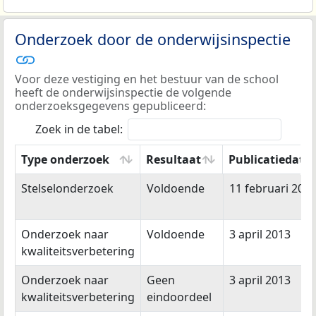
Onderzoek door de onderwijsinspectie
Voor deze vestiging en het bestuur van de school
heeft de onderwijsinspectie de volgende
onderzoeksgegevens gepubliceerd:
Zoek in de tabel:
Type onderzoek
Resultaat
Publicatiedat
Type onderzoek
Resultaat
Publicatiedat
Stelselonderzoek
Voldoende
11 februari 202
Onderzoek naar
Voldoende
3 april 2013
kwaliteitsverbetering
Onderzoek naar
Geen
3 april 2013
kwaliteitsverbetering
eindoordeel