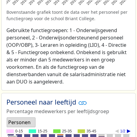
2011
2012
2013
2014
2015
2016
2017
2018
2019
2020
2021
2022
2023
2024
2025
Bovenstaande grafiek toont de data over het personeel per
functiegroep voor de school Briant College.
Gebruikte functiegroepen: 1 - Onderwijsgevend
personeel, 2 - Onderwijsondersteunend personeel
(OOP/OBP), 3- Leraren in opleiding (LIO), 4 - Directie
& 5 - Functiegroep onbekend. Onbekend is gebruikt
als er minder dan 5 medewerkers in een groep
voorkomen. En als de functiegroep van de
dienstverbanden vanuit de salarisadministratie niet
aan DUO is aangeleverd.
Personeel naar leeftijd
Percentage medewerkers per leeftijdsgroep
Personen
0-15
15-25
25-35
35-45
1/2