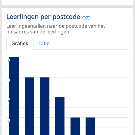
Leerlingen per postcode
Leerlingaantallen naar de postcode van het
huisadres van de leerlingen.
Grafiek
Tabel
9
9
8
8
7
7
6
6