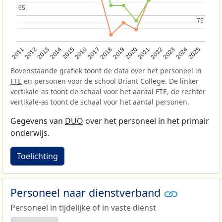
65
65
75
75
2013
2018
2023
2015
2020
2025
2012
2017
2022
2014
2019
2024
2011
2016
2021
Bovenstaande grafiek toont de data over het personeel in
FTE
en personen voor de school Briant College. De linker
vertikale-as toont de schaal voor het aantal FTE, de rechter
vertikale-as toont de schaal voor het aantal personen.
Gegevens van
DUO
over het personeel in het primair
onderwijs.
Toelichting
Personeel naar dienstverband
Personeel in tijdelijke of in vaste dienst