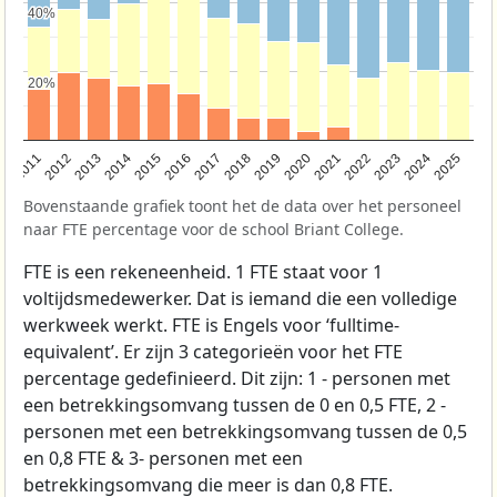
40%
40%
20%
20%
2011
2012
2013
2014
2015
2016
2017
2018
2019
2020
2021
2022
2023
2024
2025
Bovenstaande grafiek toont het de data over het personeel
naar FTE percentage voor de school Briant College.
FTE is een rekeneenheid. 1 FTE staat voor 1
voltijdsmedewerker. Dat is iemand die een volledige
werkweek werkt. FTE is Engels voor ‘fulltime-
equivalent’. Er zijn 3 categorieën voor het FTE
percentage gedefinieerd. Dit zijn: 1 - personen met
een betrekkingsomvang tussen de 0 en 0,5 FTE, 2 -
personen met een betrekkingsomvang tussen de 0,5
en 0,8 FTE & 3- personen met een
betrekkingsomvang die meer is dan 0,8 FTE.