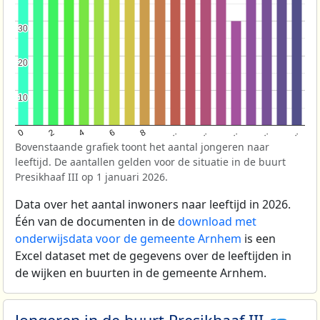
30
30
20
20
10
10
..
8
..
4
..
0
..
6
2
..
Bovenstaande grafiek toont het aantal jongeren naar
leeftijd. De aantallen gelden voor de situatie in de buurt
Presikhaaf III op 1 januari 2026.
Data over het aantal inwoners naar leeftijd in 2026.
Één van de documenten in de
download met
onderwijsdata voor de gemeente Arnhem
is een
Excel dataset met de gegevens over de leeftijden in
de wijken en buurten in de gemeente Arnhem.