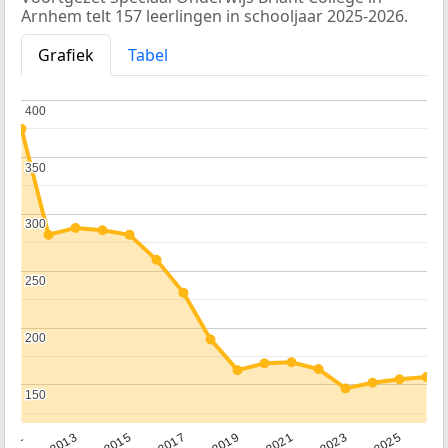
Arnhem telt 157 leerlingen in schooljaar 2025-2026.
Grafiek
Tabel
400
400
350
350
300
300
250
250
200
200
150
150