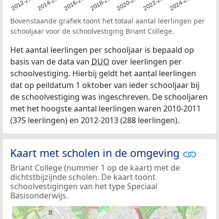
2011
2012-2013
2014-2015
2016-2017
2018-2019
2020-2021
2022-2023
2024-2025
Bovenstaande grafiek toont het totaal aantal leerlingen per
schooljaar voor de schoolvestiging Briant College.
Het aantal leerlingen per schooljaar is bepaald op
basis van de data van
DUO
over leerlingen per
schoolvestiging. Hierbij geldt het aantal leerlingen
dat op peildatum 1 oktober van ieder schooljaar bij
de schoolvestiging was ingeschreven. De schooljaren
met het hoogste aantal leerlingen waren 2010-2011
(375 leerlingen) en 2012-2013 (288 leerlingen).
Kaart met scholen in de omgeving
Briant College (nummer 1 op de kaart) met de
dichtstbijzijnde scholen. De kaart toont
schoolvestigingen van het type Speciaal
Basisonderwijs.