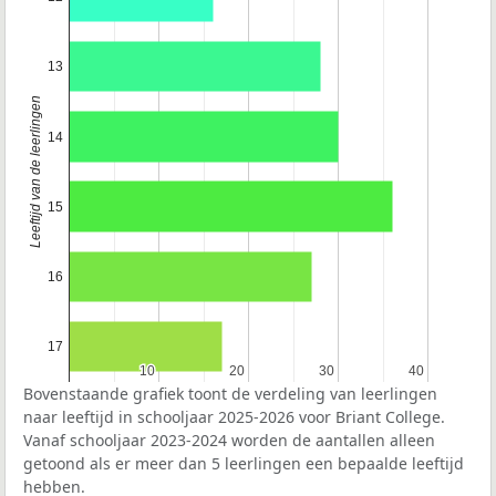
13
Leeftijd van de leerlingen
14
15
16
17
10
10
20
20
30
30
40
40
Bovenstaande grafiek toont de verdeling van leerlingen
naar leeftijd in schooljaar 2025-2026 voor Briant College.
Vanaf schooljaar 2023-2024 worden de aantallen alleen
getoond als er meer dan 5 leerlingen een bepaalde leeftijd
hebben.