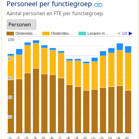
Personeel per functiegroep
Aantal personen en FTE per functiegroep
Personen
Onderwijs…
Ondersteu…
Leraren in…
1/2
100
100
80
80
60
60
40
40
20
20