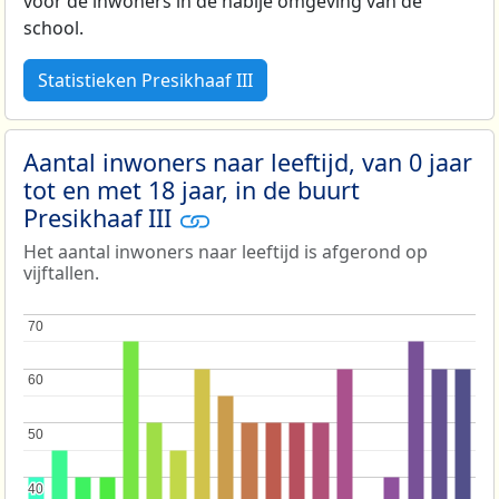
voor de inwoners in de nabije omgeving van de
school.
Statistieken Presikhaaf III
Aantal inwoners naar leeftijd, van 0 jaar
tot en met 18 jaar, in de buurt
Presikhaaf III
Het aantal inwoners naar leeftijd is afgerond op
vijftallen.
70
70
60
60
50
50
40
40