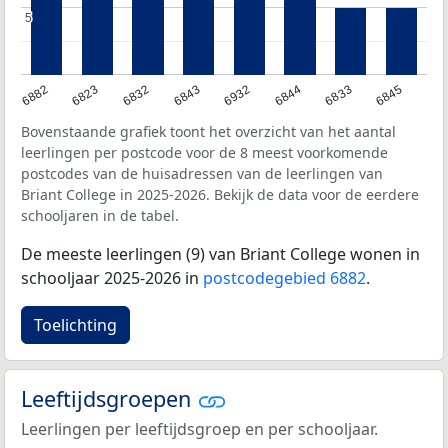
5
5
6882
6823
6832
6843
6932
6844
6833
6845
Bovenstaande grafiek toont het overzicht van het aantal
leerlingen per postcode voor de 8 meest voorkomende
postcodes van de huisadressen van de leerlingen van
Briant College in 2025-2026. Bekijk de data voor de eerdere
schooljaren in de tabel.
De meeste leerlingen (9) van Briant College wonen in
schooljaar 2025-2026 in
postcodegebied 6882
.
Toelichting
Leeftijdsgroepen
Leerlingen per leeftijdsgroep en per schooljaar.