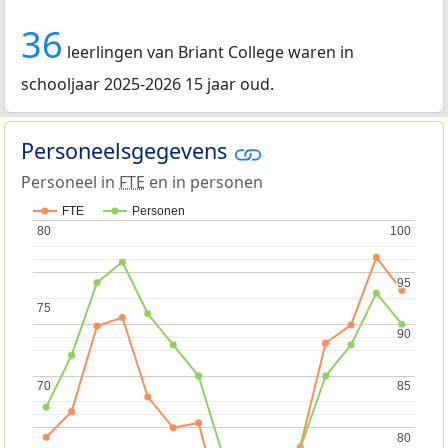
36
leerlingen van Briant College waren in
schooljaar 2025-2026 15 jaar oud.
Personeelsgegevens
Personeel in
FTE
en in personen
FTE
Personen
80
80
100
100
95
95
75
75
90
90
70
70
85
85
80
80