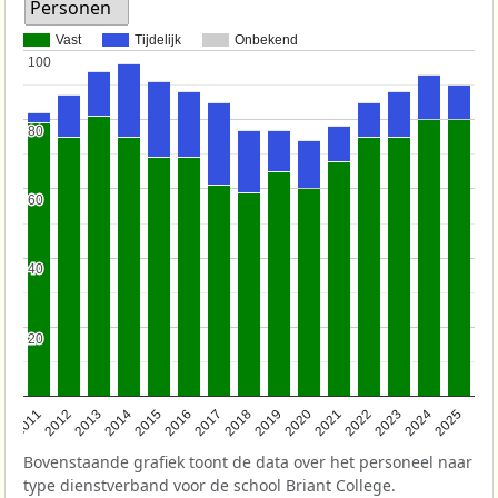
Personen
Vast
Tijdelijk
Onbekend
100
100
80
80
60
60
40
40
20
20
2011
2012
2013
2014
2015
2016
2017
2018
2019
2020
2021
2022
2023
2024
2025
Bovenstaande grafiek toont de data over het personeel naar
type dienstverband voor de school Briant College.