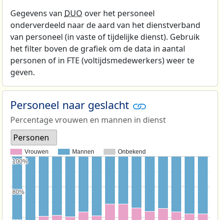
Gegevens van
DUO
over het personeel
onderverdeeld naar de aard van het dienstverband
van personeel (in vaste of tijdelijke dienst). Gebruik
het filter boven de grafiek om de data in aantal
personen of in FTE (voltijdsmedewerkers) weer te
geven.
Personeel naar geslacht
Percentage vrouwen en mannen in dienst
Personen
Vrouwen
Mannen
Onbekend
100%
100%
80%
80%