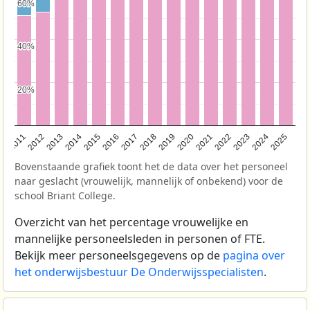
60%
60%
40%
40%
20%
20%
2011
2012
2013
2014
2015
2016
2017
2018
2019
2020
2021
2022
2023
2024
2025
Bovenstaande grafiek toont het de data over het personeel
naar geslacht (vrouwelijk, mannelijk of onbekend) voor de
school Briant College.
Overzicht van het percentage vrouwelijke en
mannelijke personeelsleden in personen of FTE.
Bekijk meer personeelsgegevens op de
pagina over
het onderwijsbestuur De Onderwijsspecialisten
.