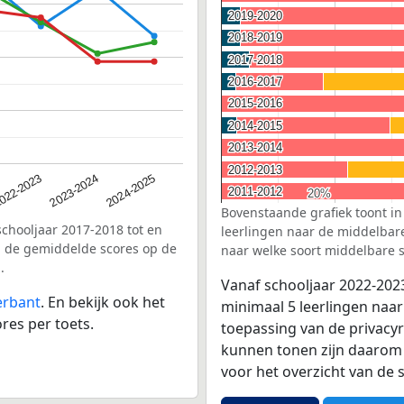
2019-2020
2019-2020
2018-2019
2018-2019
2017-2018
2017-2018
2016-2017
2016-2017
2015-2016
2015-2016
2014-2015
2014-2015
2013-2014
2013-2014
2012-2013
2012-2013
2023-2024
022-2023
2024-2025
2011-2012
2011-2012
20%
20%
Bovenstaande grafiek toont in
schooljaar 2017-2018 tot en
leerlingen naar de middelbare 
n de gemiddelde scores op de
naar welke soort middelbare s
.
Vanaf schooljaar 2022-202
erbant
. En bekijk ook het
minimaal 5 leerlingen naar
res per toets.
toepassing van de privacyr
kunnen tonen zijn daarom 
voor het overzicht van d