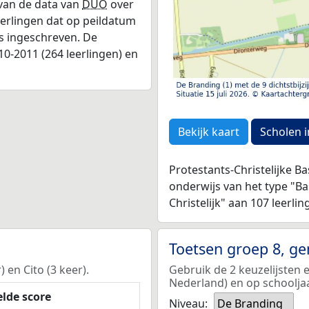
 van de data van
DUO
over
leerlingen dat op peildatum
as ingeschreven. De
0-2011 (264 leerlingen) en
Bekijk kaart
Scholen i
Protestants-Christelijke B
onderwijs van het type "B
Christelijk" aan 107 leerli
Toetsen groep 8, g
 en Cito (3 keer).
Gebruik de 2 keuzelijsten 
Nederland) en op schoolja
lde score
Niveau:
De Branding