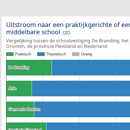
Uitstroom naar een praktijkgerichte of ee
middelbare school
Vergelijking tussen de schoolvestiging De Branding, het
Dronten, de provincie Flevoland en Nederland.
Praktisch
Theoretisch
Overig
De Branding
De Branding
Ante
Ante
Gemeente Dronten
Gemeente Dronten