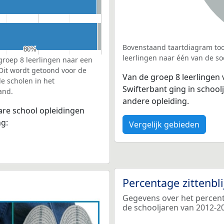
Bovenstaand taartdiagram too
80%
80%
leerlingen naar één van de so
groep 8 leerlingen naar een
 Dit wordt getoond voor de
Van de groep 8 leerlingen 
e scholen in het
Swifterbant ging in schoo
and.
andere opleiding.
bare school opleidingen
ng:
Vergelijk gebieden
Percentage zittenbl
Gegevens over het percenta
de schooljaren van 2012-2