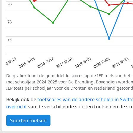
80
80
78
78
76
76
2017-2018
2014-2015
2020-2021
2016-2017
2
2018-2019
2015-2016
2021-2022
De grafiek toont de gemiddelde scores op de IEP toets van het 
met schooljaar 2024-2025 voor De Branding. Bovendien worde
IEP toets per schooljaar voor de Dronten en Nederland getoond
Bekijk ook de
toetscores van de andere scholen in Swift
overzicht
van de verschillende soorten toetsen en de sco
Soorten toetsen