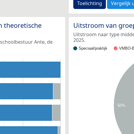
Toelichting
Vergelijk 
n theoretische
Uitstroom van groe
Uitstroom naar type middel
2025.
 schoolbestuur Ante, de
Speciaal/praktijk
VMBO-B
50%