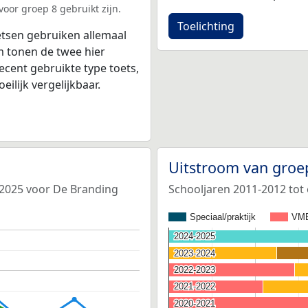
oor groep 8 gebruikt zijn.
Toelichting
tsen gebruiken allemaal
 tonen de twee hier
ecent gebruikte type toets,
ilijk vergelijkbaar.
Uitstroom van groe
-2025 voor De Branding
Schooljaren 2011-2012 tot
Speciaal/praktijk
VM
2024-2025
2024-2025
2023-2024
2023-2024
2022-2023
2022-2023
2021-2022
2021-2022
2020-2021
2020-2021