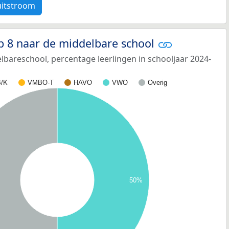
uitstroom
p 8 naar de middelbare school
bareschool, percentage leerlingen in schooljaar 2024-
/K
VMBO-T
HAVO
VWO
Overig
50%