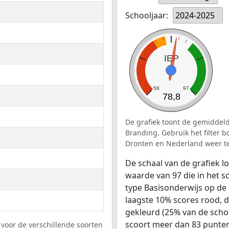
Schooljaar:
2024-2025
IEP
58
97
78,8
De grafiek toont de gemiddeld
Branding. Gebruik het filter 
Dronten en Nederland weer t
De schaal van de grafiek 
waarde van 97 die in het s
type Basisonderwijs op de 
laagste 10% scores rood, 
gekleurd (25% van de scho
scoort meer dan 83 punten
voor de verschillende soorten