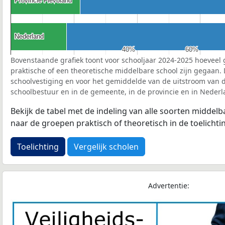
Provincie Flevoland
Provincie Flevoland
Nederland
Nederland
40%
40%
60%
60%
Bovenstaande grafiek toont voor schooljaar 2024-2025 hoeveel 
praktische of een theoretische middelbare school zijn gegaan.
schoolvestiging en voor het gemiddelde van de uitstroom van d
schoolbestuur en in de gemeente, in de provincie en in Nederl
Bekijk de tabel met de indeling van alle soorten middel
naar de groepen praktisch of theoretisch in de toelichti
Toelichting
Vergelijk scholen
Advertentie: