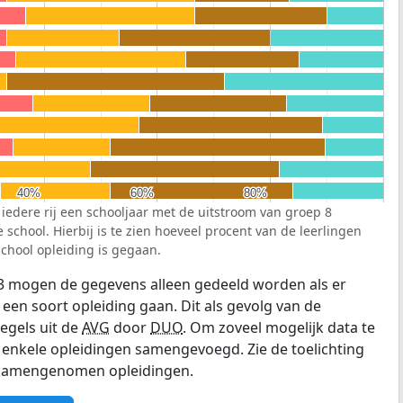
40%
40%
60%
60%
80%
80%
 iedere rij een schooljaar met de uitstroom van groep 8
school. Hierbij is te zien hoeveel procent van de leerlingen
chool opleiding is gegaan.
3 mogen de gegevens alleen gedeeld worden als er
 een soort opleiding gaan. Dit als gevolg van de
egels uit de
AVG
door
DUO
. Om zoveel mogelijk data te
enkele opleidingen samengevoegd. Zie de toelichting
e samengenomen opleidingen.