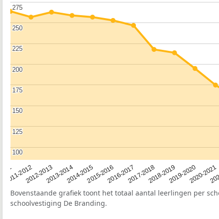
275
275
250
250
225
225
200
200
175
175
150
150
125
125
100
100
2012-2013
2019-2020
2015-2016
2011-2012
2018-2019
2014-2015
2011
202
2017-2018
2013-2014
2020-2021
2016-2017
Bovenstaande grafiek toont het totaal aantal leerlingen per sch
schoolvestiging De Branding.