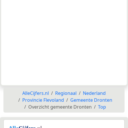
AlleCijfers.nl
Regionaal
Nederland
Provincie Flevoland
Gemeente Dronten
Overzicht gemeente Dronten
Top