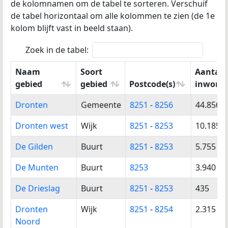
de kolomnamen om de tabel te sorteren.
Verschuif
de tabel horizontaal om alle kolommen te zien (de 1e
kolom blijft vast in beeld staan).
Zoek in de tabel:
Naam
Soort
Aantal
gebied
gebied
Postcode(s)
inwone
Naam
Soort
Postcode(s)
Aantal
Dronten
Gemeente
8251
-
8256
44.856
gebied
gebied
inwone
Dronten west
Wijk
8251
-
8253
10.185
De Gilden
Buurt
8251
-
8253
5.755
De Munten
Buurt
8253
3.940
De Drieslag
Buurt
8251
-
8253
435
Dronten
Wijk
8251
-
8254
2.315
Noord