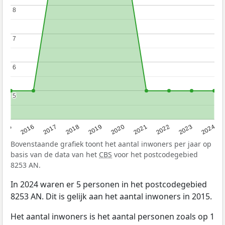
8
8
7
7
6
6
5
5
2015
2016
2017
2018
2019
2020
2021
2022
2023
2024
Bovenstaande grafiek toont het aantal inwoners per jaar op
basis van de data van het
CBS
voor het postcodegebied
8253 AN.
In 2024 waren er 5 personen in het postcodegebied
8253 AN. Dit is gelijk aan het aantal inwoners in 2015.
Het aantal inwoners is het aantal personen zoals op 1