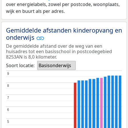
over energielabels, zowel per postcode, woonplaats,
wijk en buurt als per adres.
Gemiddelde afstanden kinderopvang en
onderwijs
De gemiddelde afstand over de weg van een
huisadres tot een basisschool in postcodegebied
8253AN is 8,0 kilometer.
Soort locatie:
Basisonderwijs
9
9
8
8
7
7
6
6
5
5