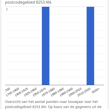
postcodegebied 8253 AN.
1
1
1950-1970
1990-2000
1900-1925
2020+
1970-1980
<1700
2000-2010
1925-1950
1980-1990
1700-1900
2010-2020
Overzicht van het aantal panden naar bouwjaar voor het
postcodegebied 8253 AN. Op basis van de gegevens uit de