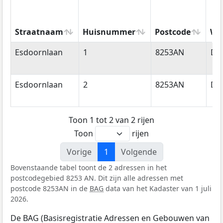
Straatnaam
Huisnummer
Postcode
Wo
Straatnaam
Huisnummer
Postcode
Wo
Esdoornlaan
1
8253AN
Dr
Esdoornlaan
2
8253AN
Dr
Toon 1 tot 2 van 2 rijen
Toon
rijen
Vorige
1
Volgende
Bovenstaande tabel toont de 2 adressen in het
postcodegebied 8253 AN. Dit zijn alle adressen met
postcode 8253AN in de
BAG
data van het Kadaster van 1 juli
2026.
De BAG (Basisregistratie Adressen en Gebouwen van