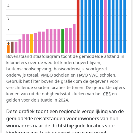
4
4
3
3
2
2
1
1
Bovenstaand staafdiagram toont de gemiddelde afstand in
kilometers over de weg tot kinderdagverblijven,
buitenschoolseopvang, basisonderwijs, voortgezet
onderwijs totaal,
VMBO
scholen en
HAVO
VWO
scholen.
Gebruik het filter boven de grafiek om de gegevens voor
verschillende soorten locaties te tonen. De gebruikte cijfers
komen van uit de nabijheidsstatistieken van het
CBS
en
gelden voor de situatie in 2024.
Deze grafiek toont een regionale vergelijking van de
gemiddelde reisafstanden voor inwoners van hun
woonadres naar de dichtstbijzijnde locaties voor
kinderopvang, basisonderwijs en voortgezet