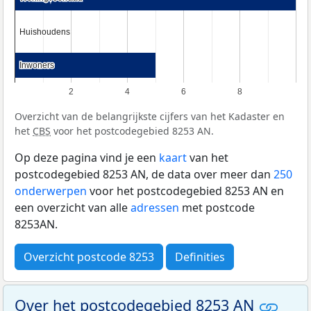
Huishoudens
Huishoudens
Inwoners
Inwoners
2
4
6
8
Overzicht van de belangrijkste cijfers van het Kadaster en
het
CBS
voor het postcodegebied 8253 AN.
Op deze pagina vind je een
kaart
van het
postcodegebied 8253 AN, de data over meer dan
250
onderwerpen
voor het postcodegebied 8253 AN en
een overzicht van alle
adressen
met postcode
8253AN.
Overzicht postcode 8253
Definities
Over het postcodegebied 8253 AN