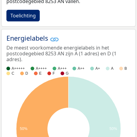
postcodegebied 8253 AN vallen.
Toelichting
Energielabels
De meest voorkomende energielabels in het
postcodegebied 8253 AN zijn A (1 adres) en D (1
adres).
A+++++
A++++
A+++
A++
A+
A
B
C
D
E
F
G
50%
50%