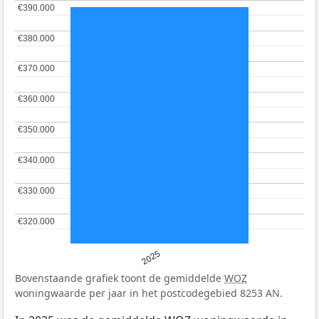
€390.000
€390.000
€380.000
€380.000
€370.000
€370.000
€360.000
€360.000
€350.000
€350.000
€340.000
€340.000
€330.000
€330.000
€320.000
€320.000
2025
Bovenstaande grafiek toont de gemiddelde
WOZ
woningwaarde per jaar in het postcodegebied 8253 AN.