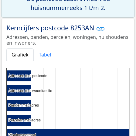
huisnummerreeks 1 t/m 2.
Kerncijfers postcode 8253AN
Adressen, panden, percelen, woningen, huishoudens
en inwoners.
Grafiek
Tabel
Adressen met postcode
Adressen met postcode
Adressen met woonfunctie
Adressen met woonfunctie
Panden met adres
Panden met adres
Percelen met adres
Percelen met adres
Woningvoorraad
Woningvoorraad