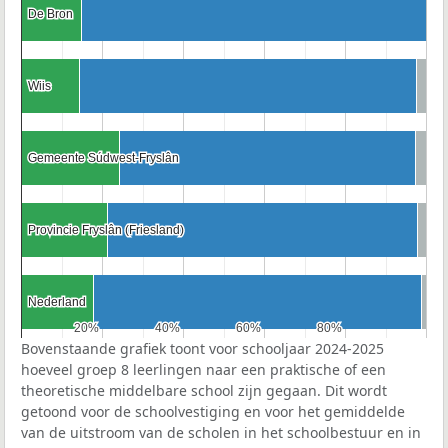
De Bron
De Bron
Wiis
Wiis
Gemeente Súdwest-Fryslân
Gemeente Súdwest-Fryslân
Provincie Fryslân (Friesland)
Provincie Fryslân (Friesland)
Nederland
Nederland
20%
20%
40%
40%
60%
60%
80%
80%
Bovenstaande grafiek toont voor schooljaar 2024-2025
hoeveel groep 8 leerlingen naar een praktische of een
theoretische middelbare school zijn gegaan. Dit wordt
getoond voor de schoolvestiging en voor het gemiddelde
van de uitstroom van de scholen in het schoolbestuur en in