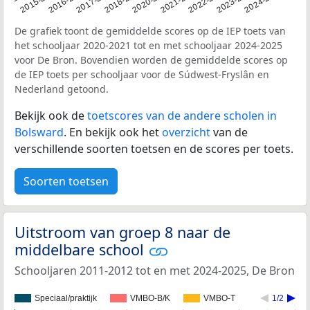
14-2015
2015-2016
2016-2017
2017-2018
2018-2019
2020-2021
2021-2022
2022-2023
2023-2024
2024-2025
De grafiek toont de gemiddelde scores op de IEP toets van
het schooljaar 2020-2021 tot en met schooljaar 2024-2025
voor De Bron. Bovendien worden de gemiddelde scores op
de IEP toets per schooljaar voor de Súdwest-Fryslân en
Nederland getoond.
Bekijk ook de
toetscores van de andere scholen in
Bolsward
. En bekijk ook het
overzicht
van de
verschillende soorten toetsen en de scores per toets.
Soorten toetsen
Uitstroom van groep 8 naar de
middelbare school
Schooljaren 2011-2012 tot en met 2024-2025, De Bron
Speciaal/praktijk
VMBO-B/K
VMBO-T
1/2