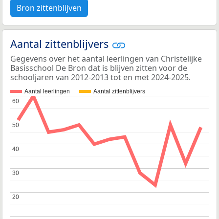
Bron zittenblijven
Aantal zittenblijvers
Gegevens over het aantal leerlingen van Christelijke
Basisschool De Bron dat is blijven zitten voor de
schooljaren van 2012-2013 tot en met 2024-2025.
Aantal leerlingen
Aantal zittenblijvers
60
60
50
50
40
40
30
30
20
20