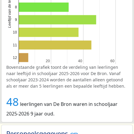
Leeftijd van de leerlingen
8
9
10
11
12
20
20
40
40
60
60
Bovenstaande grafiek toont de verdeling van leerlingen
naar leeftijd in schooljaar 2025-2026 voor De Bron. Vanaf
schooljaar 2023-2024 worden de aantallen alleen getoond
als er meer dan 5 leerlingen een bepaalde leeftijd hebben.
48
leerlingen van De Bron waren in schooljaar
2025-2026 9 jaar oud.
Personeelsgegevens