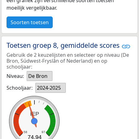
een grafiek zijn verschillende soorten toetsen
moeilijk vergelijkbaar.
Soorten toetsen
Toetsen groep 8, gemiddelde scores
Gebruik de 2 keuzelijsten en selecteer op niveau (De
Bron, Súdwest-Fryslân of Nederland) en op
schooljaar:
Niveau:
De Bron
Schooljaar:
2024-2025
IEP
58
97
74,94