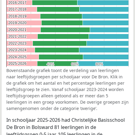
2016-2017
2016-2017
2017-2018
2017-2018
2018-2019
2018-2019
2019-2020
2019-2020
2020-2021
2020-2021
2021-2022
2021-2022
2022-2023
2022-2023
2023-2024
2023-2024
2024-2025
2024-2025
2025-2026
2025-2026
40%
40%
60%
60%
80%
80%
Bovenstaande grafiek toont de verdeling van leerlingen
naar leeftijdsgroepen per schooljaar voor De Bron. Klik in
de grafiek om het aantal en het percentage leerlingen per
leeftijdsgroep te zien. Vanaf schooljaar 2023-2024 worden
leeftijdsgroepen alleen getoond als er meer dan 5
leerlingen in een groep voorkomen. De overige groepen zijn
samengenomen onder de categorie ‘overige’.
In schooljaar 2025-2026 had Christelijke Basisschool
De Bron in Bolsward 81 leerlingen in de
leeftijdsgroep 0-5 jaar, 105 leerlingen in de