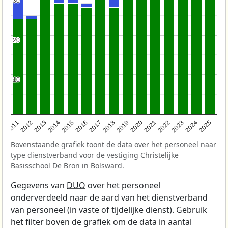
30
30
20
20
10
10
2011
2012
2013
2014
2015
2016
2017
2018
2019
2020
2021
2022
2023
2024
2025
Bovenstaande grafiek toont de data over het personeel naar
type dienstverband voor de vestiging Christelijke
Basisschool De Bron in Bolsward.
Gegevens van
DUO
over het personeel
onderverdeeld naar de aard van het dienstverband
van personeel (in vaste of tijdelijke dienst). Gebruik
het filter boven de grafiek om de data in aantal