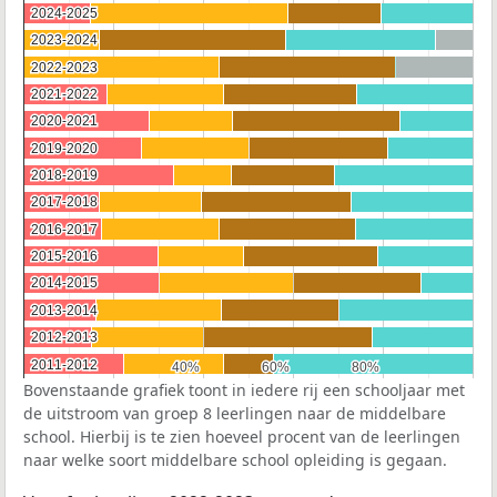
2024-2025
2024-2025
2023-2024
2023-2024
2022-2023
2022-2023
2021-2022
2021-2022
2020-2021
2020-2021
2019-2020
2019-2020
2018-2019
2018-2019
2017-2018
2017-2018
2016-2017
2016-2017
2015-2016
2015-2016
2014-2015
2014-2015
2013-2014
2013-2014
2012-2013
2012-2013
2011-2012
2011-2012
40%
40%
60%
60%
80%
80%
Bovenstaande grafiek toont in iedere rij een schooljaar met
de uitstroom van groep 8 leerlingen naar de middelbare
school. Hierbij is te zien hoeveel procent van de leerlingen
naar welke soort middelbare school opleiding is gegaan.