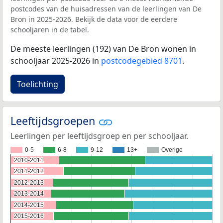
postcodes van de huisadressen van de leerlingen van De
Bron in 2025-2026. Bekijk de data voor de eerdere
schooljaren in de tabel.
De meeste leerlingen (192) van De Bron wonen in
schooljaar 2025-2026 in
postcodegebied 8701
.
Toelichting
Leeftijdsgroepen
Leerlingen per leeftijdsgroep en per schooljaar.
0-5
6-8
9-12
13+
Overige
2010-2011
2010-2011
2011-2012
2011-2012
2012-2013
2012-2013
2013-2014
2013-2014
2014-2015
2014-2015
2015-2016
2015-2016