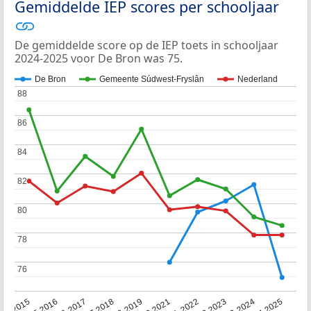
Gemiddelde IEP scores per schooljaar
De gemiddelde score op de IEP toets in schooljaar
2024-2025 voor De Bron was 75.
De Bron
Gemeente Súdwest-Fryslân
Nederland
88
88
86
86
84
84
82
82
80
80
78
78
76
76