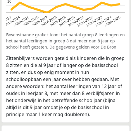
10
10
2014-2015
2013-2014
2020-2021
12-2013
2019-2020
2018-2019
2017-2018
2024-2025
2016-2017
2023-2024
2022-2023
2015-2016
2021-2022
Bovenstaande grafiek toont het aantal groep 8 leerlingen en
het aantal leerlingen in groep 8 dat meer dan 8 jaar op
school heeft gezeten. De gegevens gelden voor De Bron.
Zittenblijvers worden geteld als kinderen die in groep
8 zitten en die al 9 jaar of langer op de basisschool
zitten, en dus op enig moment in hun
schoolloopbaan een jaar over hebben gedaan. Met
andere woorden: het aantal leerlingen van 12 jaar of
ouder, in leerjaar 8, met meer dan 8 verblijfsjaren in
het onderwijs in het betreffende schooljaar (bijna
altijd is dit 9 jaar omdat je op de basisschool in
principe maar 1 keer mag doubleren).