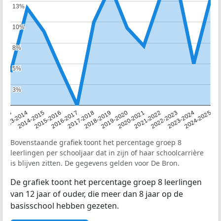
13%
13%
10%
10%
8%
8%
5%
5%
3%
3%
2013
2013-2014
2014-2015
2015-2016
2016-2017
2017-2018
2018-2019
2019-2020
2020-2021
2021-2022
2022-2023
2023-2024
2024-2025
Bovenstaande grafiek toont het percentage groep 8
leerlingen per schooljaar dat in zijn of haar schoolcarrière
is blijven zitten. De gegevens gelden voor De Bron.
De grafiek toont het percentage groep 8 leerlingen
van 12 jaar of ouder, die meer dan 8 jaar op de
basisschool hebben gezeten.