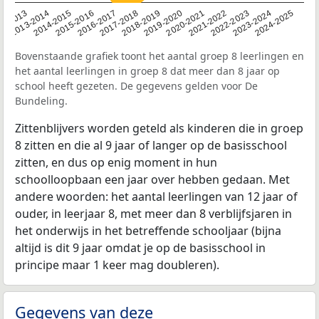
2014-2015
2013-2014
2020-2021
12-2013
2019-2020
2018-2019
2017-2018
2024-2025
2016-2017
2023-2024
2022-2023
2015-2016
2021-2022
Bovenstaande grafiek toont het aantal groep 8 leerlingen en
het aantal leerlingen in groep 8 dat meer dan 8 jaar op
school heeft gezeten. De gegevens gelden voor De
Bundeling.
Zittenblijvers worden geteld als kinderen die in groep
8 zitten en die al 9 jaar of langer op de basisschool
zitten, en dus op enig moment in hun
schoolloopbaan een jaar over hebben gedaan. Met
andere woorden: het aantal leerlingen van 12 jaar of
ouder, in leerjaar 8, met meer dan 8 verblijfsjaren in
het onderwijs in het betreffende schooljaar (bijna
altijd is dit 9 jaar omdat je op de basisschool in
principe maar 1 keer mag doubleren).
Gegevens van deze