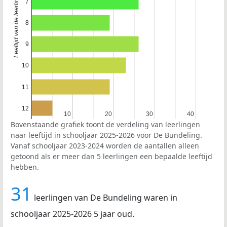
Leeftijd van de leerlingen
7
8
9
10
11
12
10
10
20
20
30
30
40
40
Bovenstaande grafiek toont de verdeling van leerlingen
naar leeftijd in schooljaar 2025-2026 voor De Bundeling.
Vanaf schooljaar 2023-2024 worden de aantallen alleen
getoond als er meer dan 5 leerlingen een bepaalde leeftijd
hebben.
31
leerlingen van De Bundeling waren in
schooljaar 2025-2026 5 jaar oud.