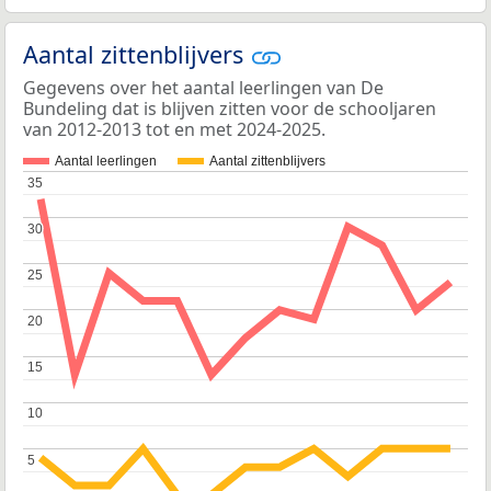
Aantal zittenblijvers
Gegevens over het aantal leerlingen van De
Bundeling dat is blijven zitten voor de schooljaren
van 2012-2013 tot en met 2024-2025.
Aantal leerlingen
Aantal zittenblijvers
35
35
30
30
25
25
20
20
15
15
10
10
5
5