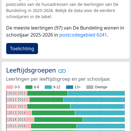
postcodes van de huisadressen van de leerlingen van De
Bundeling in 2025-2026. Bekijk de data voor de eerdere
schooljaren in de tabel.
De meeste leerlingen (97) van De Bundeling wonen in
schooljaar 2025-2026 in
postcodegebied 6241
.
Toelichting
Leeftijdsgroepen
Leerlingen per leeftijdsgroep en per schooljaar.
0-5
6-8
9-12
13+
Overige
2010-2011
2010-2011
2011-2012
2011-2012
2012-2013
2012-2013
2013-2014
2013-2014
2014-2015
2014-2015
2015-2016
2015-2016