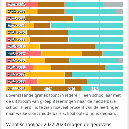
2023-2024
2023-2024
2022-2023
2022-2023
2021-2022
2021-2022
2020-2021
2020-2021
2019-2020
2019-2020
2018-2019
2018-2019
2017-2018
2017-2018
2016-2017
2016-2017
2015-2016
2015-2016
2014-2015
2014-2015
2013-2014
2013-2014
2012-2013
2012-2013
2011-2012
2011-2012
40%
40%
60%
60%
80%
80%
Bovenstaande grafiek toont in iedere rij een schooljaar met
de uitstroom van groep 8 leerlingen naar de middelbare
school. Hierbij is te zien hoeveel procent van de leerlingen
naar welke soort middelbare school opleiding is gegaan.
Vanaf schooljaar 2022-2023 mogen de gegevens