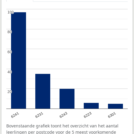
100
100
80
80
60
60
40
40
20
20
6241
6231
6243
6223
6301
Bovenstaande grafiek toont het overzicht van het aantal
leerlingen per postcode voor de 5 meest voorkomende