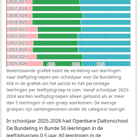
2016-2017
2016-2017
2017-2018
2017-2018
2018-2019
2018-2019
2019-2020
2019-2020
2020-2021
2020-2021
2021-2022
2021-2022
2022-2023
2022-2023
2023-2024
2023-2024
2024-2025
2024-2025
2025-2026
2025-2026
40%
40%
60%
60%
80%
80%
Bovenstaande grafiek toont de verdeling van leerlingen
naar leeftijdsgroepen per schooljaar voor De Bundeling.
Klik in de grafiek om het aantal en het percentage
leerlingen per leeftijdsgroep te zien. Vanaf schooljaar 2023-
2024 worden leeftijdsgroepen alleen getoond als er meer
dan 5 leerlingen in een groep voorkomen. De overige
groepen zijn samengenomen onder de categorie ‘overige’.
In schooljaar 2025-2026 had Openbare Daltonschool
De Bundeling in Bunde 56 leerlingen in de
leeftijdsgroep 0-5 jaar, 60 leerlingen in de