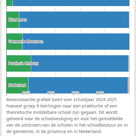
Kom Leren
Kom Leren
Gemeente Meerssen
Gemeente Meerssen
Provincie Limburg
Provincie Limburg
Nederland
Nederland
20%
20%
40%
40%
60%
60%
80%
80%
Bovenstaande grafiek toont voor schooljaar 2024-2025
hoeveel groep 8 leerlingen naar een praktische of een
theoretische middelbare school zijn gegaan. Dit wordt
getoond voor de schoolvestiging en voor het gemiddelde
van de uitstroom van de scholen in het schoolbestuur en in
de gemeente, in de provincie en in Nederland.