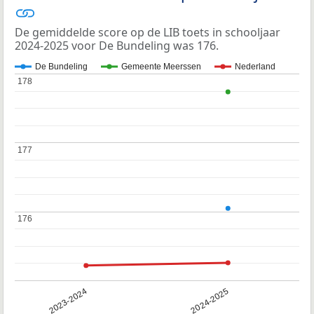
De gemiddelde score op de LIB toets in schooljaar
2024-2025 voor De Bundeling was 176.
De Bundeling
Gemeente Meerssen
Nederland
178
178
177
177
176
176
2023-2024
2024-2025