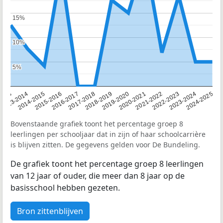
15%
15%
10%
10%
5%
5%
2013
2013-2014
2014-2015
2015-2016
2016-2017
2017-2018
2018-2019
2019-2020
2020-2021
2021-2022
2022-2023
2023-2024
2024-2025
Bovenstaande grafiek toont het percentage groep 8
leerlingen per schooljaar dat in zijn of haar schoolcarrière
is blijven zitten. De gegevens gelden voor De Bundeling.
De grafiek toont het percentage groep 8 leerlingen
van 12 jaar of ouder, die meer dan 8 jaar op de
basisschool hebben gezeten.
Bron zittenblijven