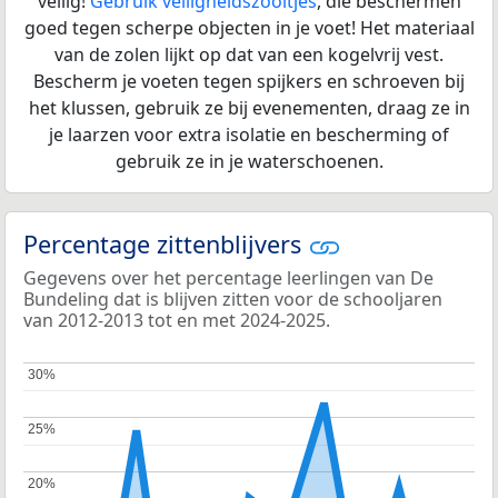
veilig!
Gebruik veiligheidszooltjes
, die beschermen
goed tegen scherpe objecten in je voet! Het materiaal
van de zolen lijkt op dat van een kogelvrij vest.
Bescherm je voeten tegen spijkers en schroeven bij
het klussen, gebruik ze bij evenementen, draag ze in
je laarzen voor extra isolatie en bescherming of
gebruik ze in je waterschoenen.
Percentage zittenblijvers
Gegevens over het percentage leerlingen van De
Bundeling dat is blijven zitten voor de schooljaren
van 2012-2013 tot en met 2024-2025.
30%
30%
25%
25%
20%
20%