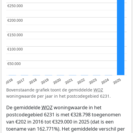
€250.000
€250.000
€200.000
€200.000
€150.000
€150.000
€100.000
€100.000
€50.000
€50.000
2016
2017
2018
2019
2020
2021
2022
2023
2024
2025
Bovenstaande grafiek toont de gemiddelde
WOZ
woningwaarde per jaar in het postcodegebied 6231.
De gemiddelde
WOZ
woningwaarde in het
postcodegebied 6231 is met €328.798 toegenomen
van €202 in 2016 tot €329.000 in 2025 (dat is een
toename van 162.771%). Het gemiddelde verschil per