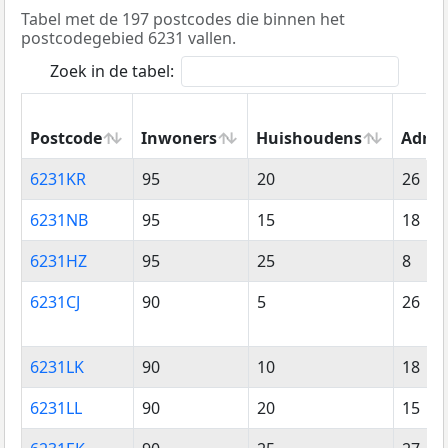
Tabel met de 197 postcodes die binnen het
postcodegebied 6231 vallen.
Zoek in de tabel:
Postcode
Inwoners
Huishoudens
Adres
Postcode
Inwoners
Huishoudens
Adres
6231KR
95
20
26
6231NB
95
15
18
6231HZ
95
25
8
6231CJ
90
5
26
6231LK
90
10
18
6231LL
90
20
15