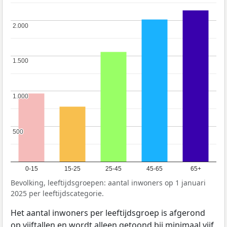
2.000
2.000
1.500
1.500
1.000
1.000
500
500
0-15
15-25
25-45
45-65
65+
Bevolking, leeftijdsgroepen: aantal inwoners op 1 januari
2025 per leeftijdscategorie.
Het aantal inwoners per leeftijdsgroep is afgerond
op vijftallen en wordt alleen getoond bij minimaal vijf