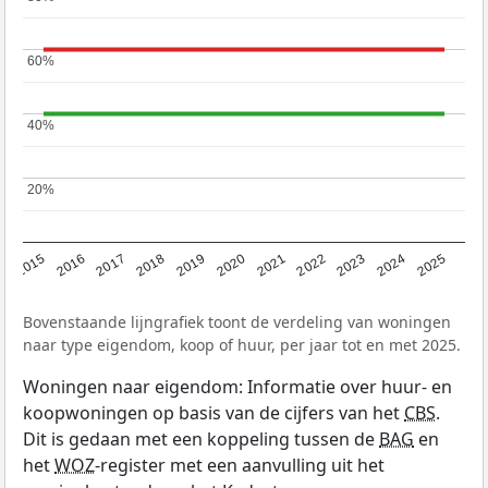
60%
60%
40%
40%
20%
20%
2019
2022
2025
2017
2020
2023
2015
2018
2021
2024
2016
Bovenstaande lijngrafiek toont de verdeling van woningen
naar type eigendom, koop of huur, per jaar tot en met 2025.
Woningen naar eigendom: Informatie over huur- en
koopwoningen op basis van de cijfers van het
CBS
.
Dit is gedaan met een koppeling tussen de
BAG
en
het
WOZ
-register met een aanvulling uit het