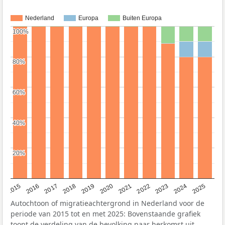
Nederland
Europa
Buiten Europa
100%
100%
80%
80%
60%
60%
40%
40%
20%
20%
2019
2022
2017
2025
2020
2015
2023
2018
2021
2016
2024
Autochtoon of migratieachtergrond in Nederland voor de
periode van 2015 tot en met 2025: Bovenstaande grafiek
toont de verdeling van de bevolking naar herkomst uit