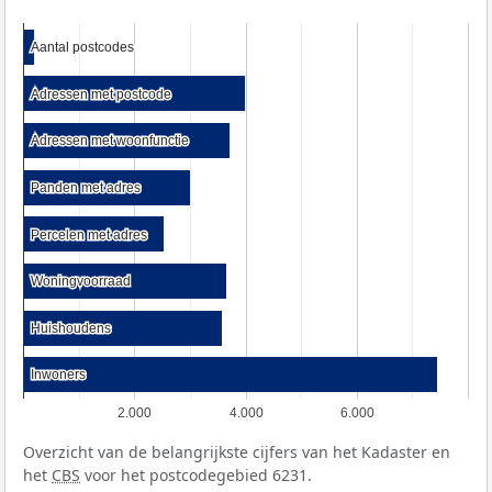
Aantal postcodes
Aantal postcodes
Adressen met postcode
Adressen met postcode
Adressen met woonfunctie
Adressen met woonfunctie
Panden met adres
Panden met adres
Percelen met adres
Percelen met adres
Woningvoorraad
Woningvoorraad
Huishoudens
Huishoudens
Inwoners
Inwoners
2.000
4.000
6.000
Overzicht van de belangrijkste cijfers van het Kadaster en
het
CBS
voor het postcodegebied 6231.