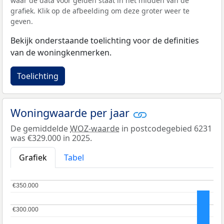
waar de data voor gelden staat in het midden van de
grafiek. Klik op de afbeelding om deze groter weer te
geven.
Bekijk onderstaande toelichting voor de definities
van de woningkenmerken.
Toelichting
Woningwaarde per jaar
De gemiddelde
WOZ-waarde
in postcodegebied 6231
was €329.000 in 2025.
Grafiek
Tabel
€350.000
€350.000
€300.000
€300.000