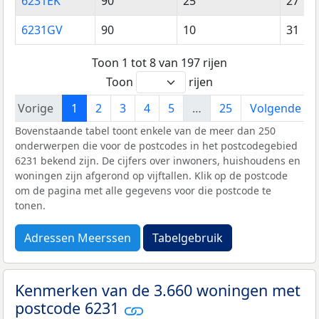
6231EK
90
25
27
6231GV
90
10
31
Toon 1 tot 8 van 197 rijen
Toon
rijen
Vorige
1
2
3
4
5
…
25
Volgende
Bovenstaande tabel toont enkele van de meer dan 250
onderwerpen die voor de postcodes in het postcodegebied
6231 bekend zijn. De cijfers over inwoners, huishoudens en
woningen zijn afgerond op vijftallen. Klik op de postcode
om de pagina met alle gegevens voor die postcode te
tonen.
Adressen Meerssen
Tabelgebruik
Kenmerken van de 3.660 woningen met
postcode 6231