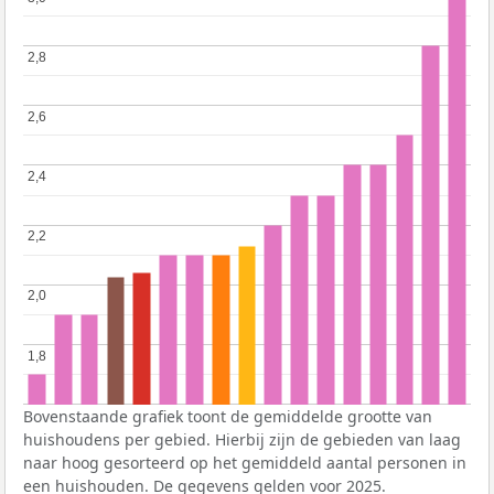
2,8
2,8
2,6
2,6
2,4
2,4
2,2
2,2
2,0
2,0
1,8
1,8
Bovenstaande grafiek toont de gemiddelde grootte van
huishoudens per gebied. Hierbij zijn de gebieden van laag
naar hoog gesorteerd op het gemiddeld aantal personen in
een huishouden. De gegevens gelden voor 2025.