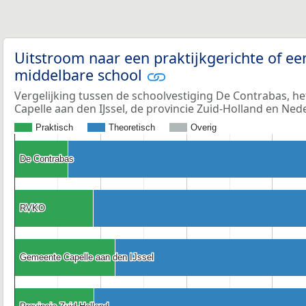
Uitstroom naar een praktijkgerichte of ee
middelbare school
Vergelijking tussen de schoolvestiging De Contrabas, h
Capelle aan den IJssel, de provincie Zuid-Holland en Ned
Praktisch
Theoretisch
Overig
De Contrabas
De Contrabas
RVKO
RVKO
Gemeente Capelle aan den IJssel
Gemeente Capelle aan den IJssel