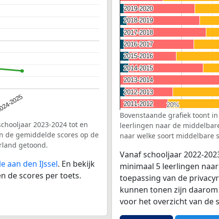
2019-2020
2019-2020
2018-2019
2018-2019
2017-2018
2017-2018
2016-2017
2016-2017
2015-2016
2015-2016
2014-2015
2014-2015
2013-2014
2013-2014
2012-2013
2012-2013
024-2025
2011-2012
2011-2012
20%
20%
Bovenstaande grafiek toont in
schooljaar 2023-2024 tot en
leerlingen naar de middelbare 
n de gemiddelde scores op de
naar welke soort middelbare s
erland getoond.
Vanaf schooljaar 2022-202
e aan den IJssel
. En bekijk
minimaal 5 leerlingen naar
n de scores per toets.
toepassing van de privacyr
kunnen tonen zijn daarom 
voor het overzicht van d