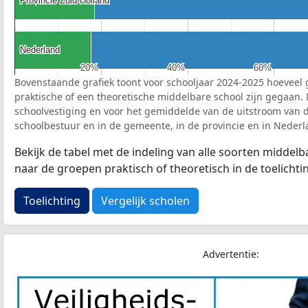
Provincie Zuid-Holland
Provincie Zuid-Holland
Nederland
Nederland
20%
20%
40%
40%
60%
60%
Bovenstaande grafiek toont voor schooljaar 2024-2025 hoeveel 
praktische of een theoretische middelbare school zijn gegaan.
schoolvestiging en voor het gemiddelde van de uitstroom van d
schoolbestuur en in de gemeente, in de provincie en in Nederl
Bekijk de tabel met de indeling van alle soorten middel
naar de groepen praktisch of theoretisch in de toelichti
Toelichting
Vergelijk scholen
Advertentie: