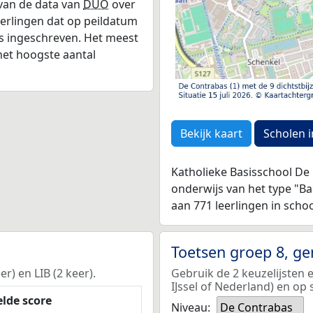
 van de data van
DUO
over
leerlingen dat op peildatum
as ingeschreven. Het meest
het hoogste aantal
Bekijk kaart
Scholen i
Katholieke Basisschool De 
onderwijs van het type "B
aan 771 leerlingen in scho
Toetsen groep 8, g
r) en LIB (2 keer).
Gebruik de 2 keuzelijsten 
IJssel of Nederland) en op 
lde score
Niveau:
De Contrabas