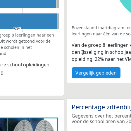
Bovenstaand taartdiagram too
80%
80%
leerlingen naar één van de so
groep 8 leerlingen naar een
 Dit wordt getoond voor de
Van de groep 8 leerlingen 
e scholen in het
den IJssel ging in schoolj
and.
opleiding, 22% naar het 
bare school opleidingen
ng:
Vergelijk gebieden
Percentage zittenbl
Gegevens over het percenta
voor de schooljaren van 2