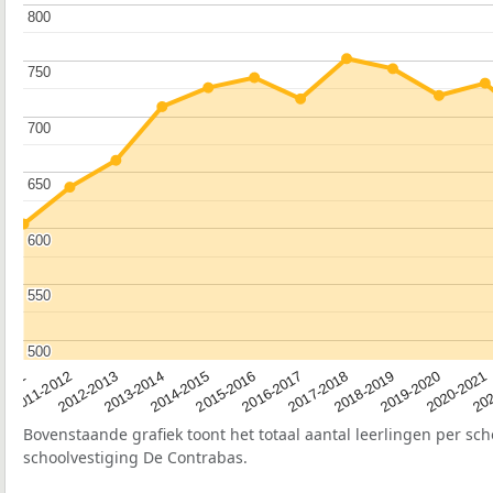
800
800
750
750
700
700
650
650
600
600
550
550
500
500
2012-2013
2019-2020
2015-2016
2011-2012
2018-2019
2014-2015
2011
202
2017-2018
2013-2014
2020-2021
2016-2017
Bovenstaande grafiek toont het totaal aantal leerlingen per sch
schoolvestiging De Contrabas.