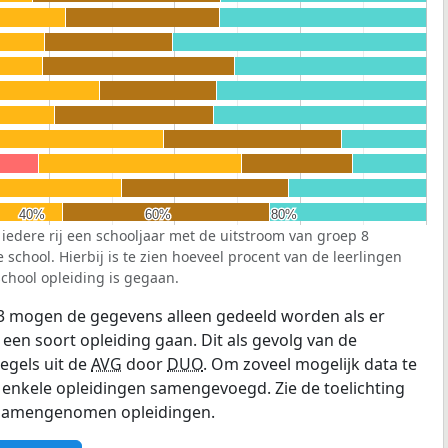
40%
40%
60%
60%
80%
80%
 iedere rij een schooljaar met de uitstroom van groep 8
school. Hierbij is te zien hoeveel procent van de leerlingen
chool opleiding is gegaan.
3 mogen de gegevens alleen gedeeld worden als er
 een soort opleiding gaan. Dit als gevolg van de
egels uit de
AVG
door
DUO
. Om zoveel mogelijk data te
enkele opleidingen samengevoegd. Zie de toelichting
e samengenomen opleidingen.