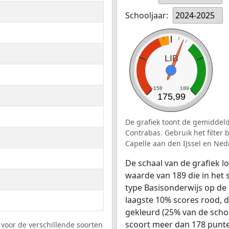
Schooljaar:
2024-2025
LIB
158
189
175,99
De grafiek toont de gemiddeld
Contrabas. Gebruik het filter
Capelle aan den IJssel en Ned
De schaal van de grafiek 
waarde van 189 die in het 
type Basisonderwijs op de 
laagste 10% scores rood, 
gekleurd (25% van de scho
scoort meer dan 178 punte
voor de verschillende soorten