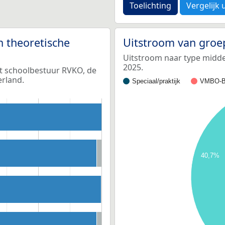
Toelichting
Vergelijk 
n theoretische
Uitstroom van groe
Uitstroom naar type middel
2025.
et schoolbestuur RVKO, de
erland.
Speciaal/praktijk
VMBO-B
40,7%