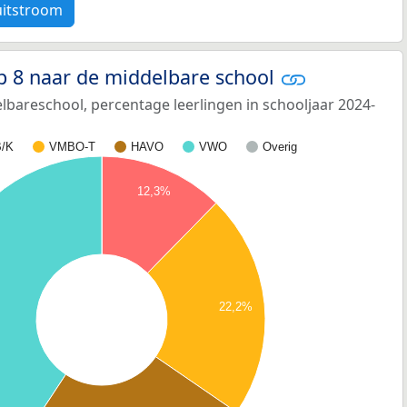
uitstroom
p 8 naar de middelbare school
bareschool, percentage leerlingen in schooljaar 2024-
/K
VMBO-T
HAVO
VWO
Overig
12,3%
22,2%