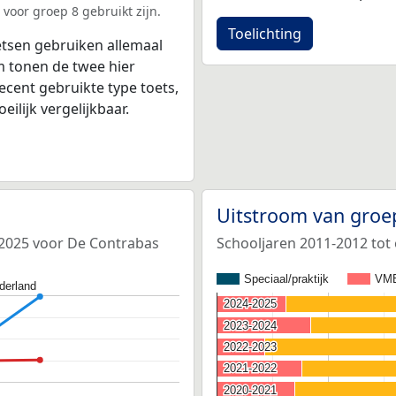
voor groep 8 gebruikt zijn.
Toelichting
tsen gebruiken allemaal
 tonen de twee hier
ecent gebruikte type toets,
ilijk vergelijkbaar.
Uitstroom van groe
-2025 voor De Contrabas
Schooljaren 2011-2012 tot
Speciaal/praktijk
VM
derland
2024-2025
2024-2025
2023-2024
2023-2024
2022-2023
2022-2023
2021-2022
2021-2022
2020-2021
2020-2021