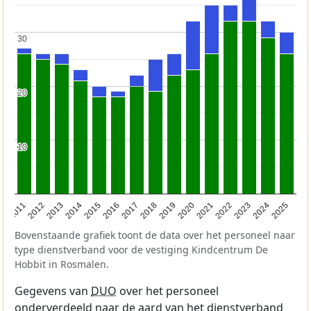
30
30
20
20
10
10
2011
2012
2013
2014
2015
2016
2017
2018
2019
2020
2021
2022
2023
2024
2025
Bovenstaande grafiek toont de data over het personeel naar
type dienstverband voor de vestiging Kindcentrum De
Hobbit in Rosmalen.
Gegevens van
DUO
over het personeel
onderverdeeld naar de aard van het dienstverband