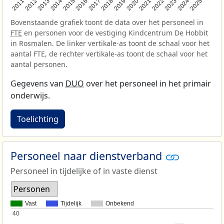
2013
2018
2023
2015
2020
2025
2012
2017
2022
2014
2019
2024
2011
2016
2021
Bovenstaande grafiek toont de data over het personeel in
FTE
en personen voor de vestiging Kindcentrum De Hobbit
in Rosmalen. De linker vertikale-as toont de schaal voor het
aantal FTE, de rechter vertikale-as toont de schaal voor het
aantal personen.
Gegevens van
DUO
over het personeel in het primair
onderwijs.
Toelichting
Personeel naar dienstverband
Personeel in tijdelijke of in vaste dienst
Personen
Vast
Tijdelijk
Onbekend
40
40