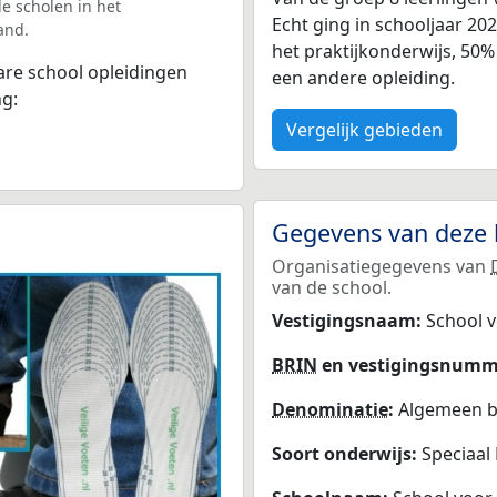
e scholen in het
Echt ging in schooljaar 20
and.
het praktijkonderwijs, 50
bare school opleidingen
een andere opleiding.
ng:
Vergelijk gebieden
Gegevens van deze 
Organisatiegegevens van
van de school.
Vestigingsnaam:
School v
BRIN
en vestigingsnumm
Denominatie
:
Algemeen bi
Soort onderwijs:
Speciaal