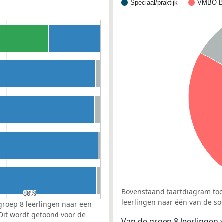
Speciaal/praktijk
VMBO-B
Bovenstaand taartdiagram too
80%
80%
leerlingen naar één van de so
groep 8 leerlingen naar een
 Dit wordt getoond voor de
Van de groep 8 leerlingen 