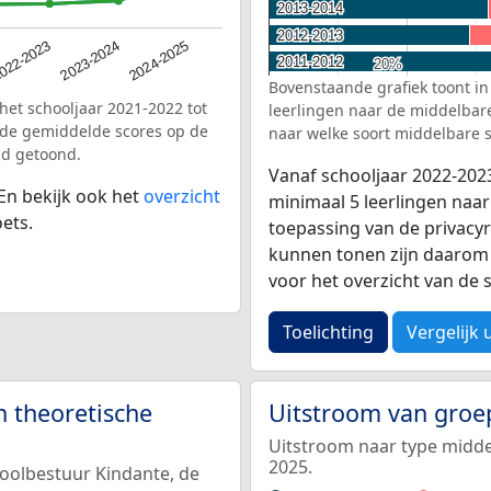
2013-2014
2013-2014
2012-2013
2012-2013
2023-2024
022-2023
2024-2025
2011-2012
2011-2012
20%
20%
Bovenstaande grafiek toont in
het schooljaar 2021-2022 tot
leerlingen naar de middelbare 
 de gemiddelde scores op de
naar welke soort middelbare s
nd getoond.
Vanaf schooljaar 2022-202
 En bekijk ook het
overzicht
minimaal 5 leerlingen naar
ets.
toepassing van de privacyr
kunnen tonen zijn daarom 
voor het overzicht van d
Toelichting
Vergelijk 
n theoretische
Uitstroom van groe
Uitstroom naar type middel
2025.
hoolbestuur Kindante, de