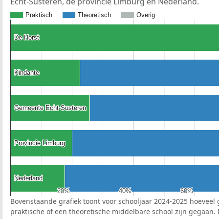
Echt-Susteren, de provincie Limburg en Nederland.
Praktisch
Theoretisch
Overig
De Horst
De Horst
Kindante
Kindante
Gemeente Echt-Susteren
Gemeente Echt-Susteren
Provincie Limburg
Provincie Limburg
Nederland
Nederland
20%
20%
40%
40%
60%
60%
Bovenstaande grafiek toont voor schooljaar 2024-2025 hoeveel 
praktische of een theoretische middelbare school zijn gegaan.