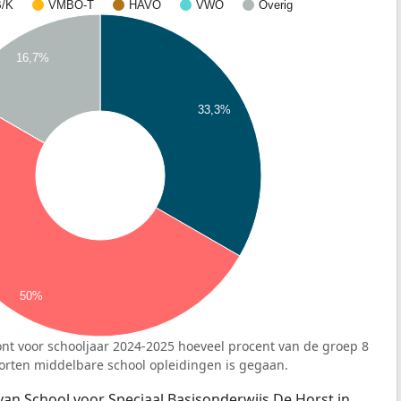
/K
VMBO-T
HAVO
VWO
Overig
16,7%
33,3%
50%
nt voor schooljaar 2024-2025 hoeveel procent van de groep 8
orten middelbare school opleidingen is gegaan.
van School voor Speciaal Basisonderwijs De Horst in