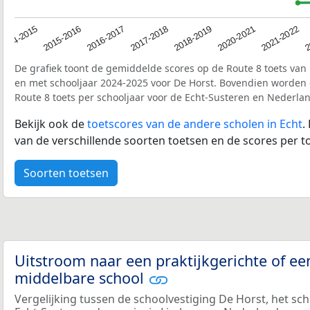
2017-2018
2014-2015
2020-2021
2016-2017
2
2018-2019
2015-2016
2021-2022
De grafiek toont de gemiddelde scores op de Route 8 toets van 
en met schooljaar 2024-2025 voor De Horst. Bovendien worden
Route 8 toets per schooljaar voor de Echt-Susteren en Nederla
Bekijk ook de
toetscores van de andere scholen in Echt
.
van de verschillende soorten toetsen en de scores per to
Soorten toetsen
Uitstroom naar een praktijkgerichte of ee
middelbare school
Vergelijking tussen de schoolvestiging De Horst, het sc