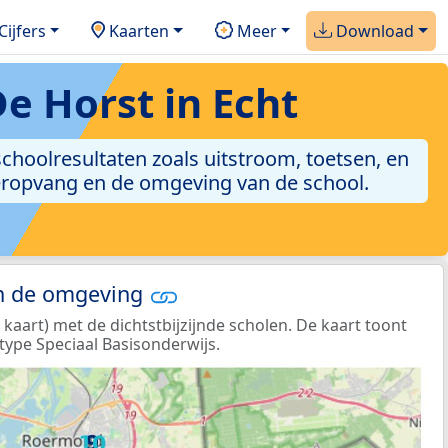
Cijfers
Kaarten
Meer
Download
e Horst in Echt
 schoolresultaten zoals uitstroom, toetsen, en
nderopvang en de omgeving van de school.
in de omgeving
aart) met de dichtstbijzijnde scholen. De kaart toont
type Speciaal Basisonderwijs.