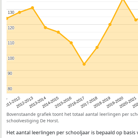
130
130
120
120
110
110
100
100
90
90
80
80
2012-2013
2019-2020
2015-2016
2011-2012
2018-2019
2014-2015
2011
202
2017-2018
2013-2014
2020-2021
2016-2017
Bovenstaande grafiek toont het totaal aantal leerlingen per sch
schoolvestiging De Horst.
Het aantal leerlingen per schooljaar is bepaald op basis