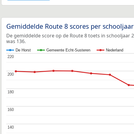
Gemiddelde Route 8 scores per schooljaa
De gemiddelde score op de Route 8 toets in schooljaar 
was 136.
De Horst
Gemeente Echt-Susteren
Nederland
220
220
200
200
180
180
160
160
140
140