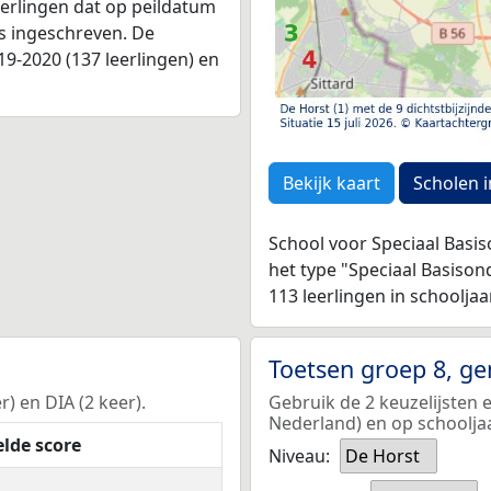
leerlingen dat op peildatum
as ingeschreven. De
9-2020 (137 leerlingen) en
Bekijk kaart
Scholen i
School voor Speciaal Basis
het type "Speciaal Basiso
113 leerlingen in schooljaa
Toetsen groep 8, g
) en DIA (2 keer).
Gebruik de 2 keuzelijsten 
Nederland) en op schoolja
lde score
Niveau:
De Horst