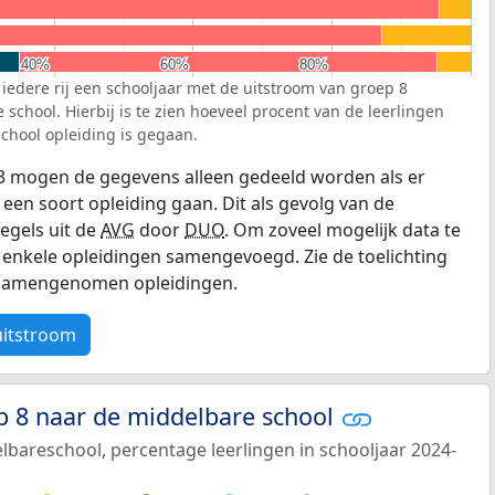
40%
40%
60%
60%
80%
80%
 iedere rij een schooljaar met de uitstroom van groep 8
school. Hierbij is te zien hoeveel procent van de leerlingen
chool opleiding is gegaan.
3 mogen de gegevens alleen gedeeld worden als er
 een soort opleiding gaan. Dit als gevolg van de
egels uit de
AVG
door
DUO
. Om zoveel mogelijk data te
enkele opleidingen samengevoegd. Zie de toelichting
e samengenomen opleidingen.
uitstroom
p 8 naar de middelbare school
bareschool, percentage leerlingen in schooljaar 2024-