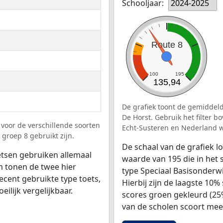
Schooljaar:
2024-2025
Route 8
100
195
135,94
De grafiek toont de gemiddeld
De Horst. Gebruik het filter 
voor de verschillende soorten
Echt-Susteren en Nederland w
 groep 8 gebruikt zijn.
De schaal van de grafiek 
tsen gebruiken allemaal
waarde van 195 die in het 
 tonen de twee hier
type Speciaal Basisonderwi
ecent gebruikte type toets,
Hierbij zijn de laagste 10
ilijk vergelijkbaar.
scores groen gekleurd (25
van de scholen scoort mee