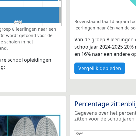
Bovenstaand taartdiagram too
80%
80%
leerlingen naar één van de so
groep 8 leerlingen naar een
 Dit wordt getoond voor de
Van de groep 8 leerlingen
e scholen in het
schooljaar 2024-2025 20%
and.
en 16% naar een andere op
bare school opleidingen
ng:
Vergelijk gebieden
Percentage zittenbl
Gegevens over het percenta
zitten voor de schooljaren
35%
35%