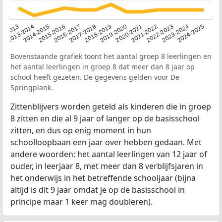
2014-2015
2013-2014
2020-2021
12-2013
2019-2020
2018-2019
2017-2018
2024-2025
2016-2017
2023-2024
2022-2023
2015-2016
2021-2022
Bovenstaande grafiek toont het aantal groep 8 leerlingen en
het aantal leerlingen in groep 8 dat meer dan 8 jaar op
school heeft gezeten. De gegevens gelden voor De
Springplank.
Zittenblijvers worden geteld als kinderen die in groep
8 zitten en die al 9 jaar of langer op de basisschool
zitten, en dus op enig moment in hun
schoolloopbaan een jaar over hebben gedaan. Met
andere woorden: het aantal leerlingen van 12 jaar of
ouder, in leerjaar 8, met meer dan 8 verblijfsjaren in
het onderwijs in het betreffende schooljaar (bijna
altijd is dit 9 jaar omdat je op de basisschool in
principe maar 1 keer mag doubleren).