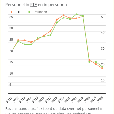
Personeel in
FTE
en in personen
FTE
Personen
35
35
50
50
30
30
40
40
25
25
30
30
20
20
15
15
20
20
10
10
10
10
5
5
2013
2018
2023
2015
2020
2025
2012
2017
2022
2014
2019
2024
2011
2016
2021
Bovenstaande grafiek toont de data over het personeel in
FTE
en personen voor de vestiging Basisschool De