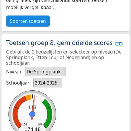
een grafiek zijn verschillende soorten toetsen
moeilijk vergelijkbaar.
Soorten toetsen
Toetsen groep 8, gemiddelde scores
Gebruik de 2 keuzelijsten en selecteer op niveau (De
Springplank, Etten-Leur of Nederland) en op
schooljaar:
Niveau:
De Springplank
Schooljaar:
2024-2025
LIB
158
189
174,18