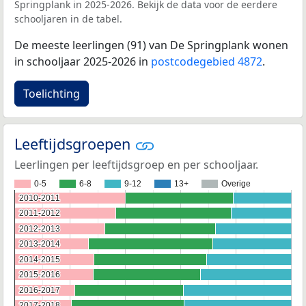
Springplank in 2025-2026. Bekijk de data voor de eerdere
schooljaren in de tabel.
De meeste leerlingen (91) van De Springplank wonen
in schooljaar 2025-2026 in
postcodegebied 4872
.
Toelichting
Leeftijdsgroepen
Leerlingen per leeftijdsgroep en per schooljaar.
0-5
6-8
9-12
13+
Overige
2010-2011
2010-2011
2011-2012
2011-2012
2012-2013
2012-2013
2013-2014
2013-2014
2014-2015
2014-2015
2015-2016
2015-2016
2016-2017
2016-2017
2017-2018
2017-2018