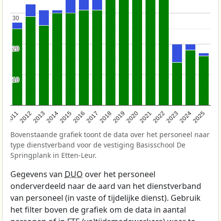
30
30
20
20
10
10
2011
2012
2013
2014
2015
2016
2017
2018
2019
2020
2021
2022
2023
2024
2025
Bovenstaande grafiek toont de data over het personeel naar
type dienstverband voor de vestiging Basisschool De
Springplank in Etten-Leur.
Gegevens van
DUO
over het personeel
onderverdeeld naar de aard van het dienstverband
van personeel (in vaste of tijdelijke dienst). Gebruik
het filter boven de grafiek om de data in aantal