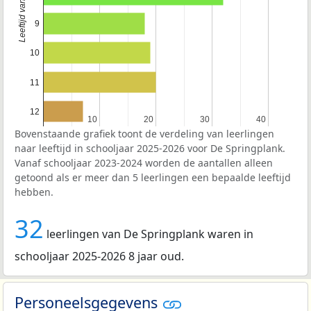
9
10
11
12
10
10
20
20
30
30
40
40
Bovenstaande grafiek toont de verdeling van leerlingen
naar leeftijd in schooljaar 2025-2026 voor De Springplank.
Vanaf schooljaar 2023-2024 worden de aantallen alleen
getoond als er meer dan 5 leerlingen een bepaalde leeftijd
hebben.
32
leerlingen van De Springplank waren in
schooljaar 2025-2026 8 jaar oud.
Personeelsgegevens