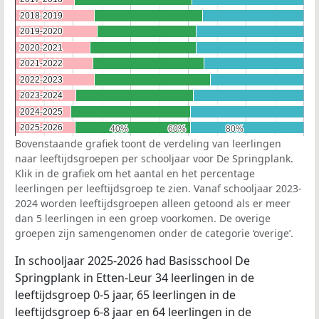
2018-2019
2018-2019
2019-2020
2019-2020
2020-2021
2020-2021
2021-2022
2021-2022
2022-2023
2022-2023
2023-2024
2023-2024
2024-2025
2024-2025
2025-2026
2025-2026
40%
40%
60%
60%
80%
80%
Bovenstaande grafiek toont de verdeling van leerlingen
naar leeftijdsgroepen per schooljaar voor De Springplank.
Klik in de grafiek om het aantal en het percentage
leerlingen per leeftijdsgroep te zien. Vanaf schooljaar 2023-
2024 worden leeftijdsgroepen alleen getoond als er meer
dan 5 leerlingen in een groep voorkomen. De overige
groepen zijn samengenomen onder de categorie ‘overige’.
In schooljaar 2025-2026 had Basisschool De
Springplank in Etten-Leur 34 leerlingen in de
leeftijdsgroep 0-5 jaar, 65 leerlingen in de
leeftijdsgroep 6-8 jaar en 64 leerlingen in de