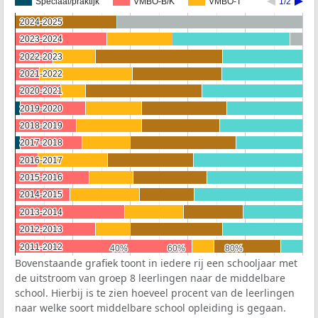
Speciaal/praktijk
VMBO-B/K
VMBO-T
1/2
2024-2025
2024-2025
2023-2024
2023-2024
2022-2023
2022-2023
2021-2022
2021-2022
2020-2021
2020-2021
2019-2020
2019-2020
2018-2019
2018-2019
2017-2018
2017-2018
2016-2017
2016-2017
2015-2016
2015-2016
2014-2015
2014-2015
2013-2014
2013-2014
2012-2013
2012-2013
2011-2012
2011-2012
40%
40%
60%
60%
80%
80%
Bovenstaande grafiek toont in iedere rij een schooljaar met
de uitstroom van groep 8 leerlingen naar de middelbare
school. Hierbij is te zien hoeveel procent van de leerlingen
naar welke soort middelbare school opleiding is gegaan.