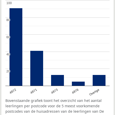
100
100
80
80
60
60
40
40
20
20
4872
4871
4873
4876
Overige
Bovenstaande grafiek toont het overzicht van het aantal
leerlingen per postcode voor de 5 meest voorkomende
postcodes van de huisadressen van de leerlingen van De