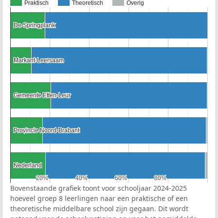
Praktisch
Theoretisch
Overig
De Springplank
De Springplank
Markant-Leersaam
Markant-Leersaam
Gemeente Etten-Leur
Gemeente Etten-Leur
Provincie Noord-Brabant
Provincie Noord-Brabant
Nederland
Nederland
20%
20%
40%
40%
60%
60%
80%
80%
Bovenstaande grafiek toont voor schooljaar 2024-2025
hoeveel groep 8 leerlingen naar een praktische of een
theoretische middelbare school zijn gegaan. Dit wordt