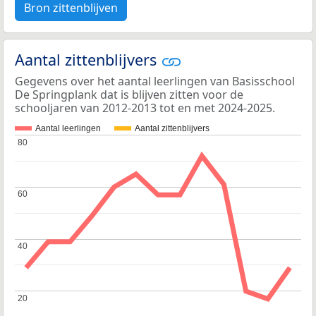
Bron zittenblijven
Aantal zittenblijvers
Gegevens over het aantal leerlingen van Basisschool
De Springplank dat is blijven zitten voor de
schooljaren van 2012-2013 tot en met 2024-2025.
Aantal leerlingen
Aantal zittenblijvers
80
80
60
60
40
40
20
20