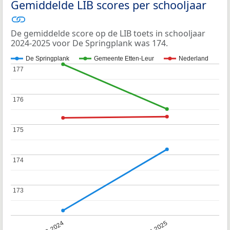
Gemiddelde LIB scores per schooljaar
De gemiddelde score op de LIB toets in schooljaar
2024-2025 voor De Springplank was 174.
De Springplank
Gemeente Etten-Leur
Nederland
177
177
176
176
175
175
174
174
173
173