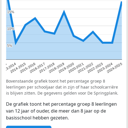
15%
15%
10%
10%
5%
5%
2013
2013-2014
2014-2015
2015-2016
2016-2017
2017-2018
2018-2019
2019-2020
2020-2021
2021-2022
2022-2023
2023-2024
2024-2025
Bovenstaande grafiek toont het percentage groep 8
leerlingen per schooljaar dat in zijn of haar schoolcarrière
is blijven zitten. De gegevens gelden voor De Springplank.
De grafiek toont het percentage groep 8 leerlingen
van 12 jaar of ouder, die meer dan 8 jaar op de
basisschool hebben gezeten.