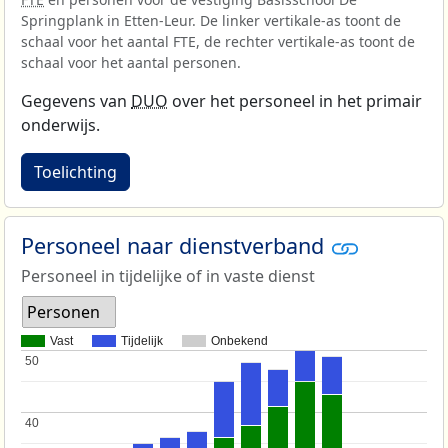
Springplank in Etten-Leur. De linker vertikale-as toont de
schaal voor het aantal FTE, de rechter vertikale-as toont de
schaal voor het aantal personen.
Gegevens van
DUO
over het personeel in het primair
onderwijs.
Toelichting
Personeel naar dienstverband
Personeel in tijdelijke of in vaste dienst
Personen
Vast
Tijdelijk
Onbekend
50
50
40
40