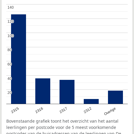
140
140
120
120
100
100
80
80
60
60
40
40
20
20
2315
2316
2317
2312
Overige
Bovenstaande grafiek toont het overzicht van het aantal
leerlingen per postcode voor de 5 meest voorkomende
postcodes van de huisadressen van de leerlingen van De