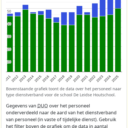
50
50
40
40
30
30
20
20
10
10
2011
2012
2013
2014
2015
2016
2017
2018
2019
2020
2021
2022
2023
2024
2025
Bovenstaande grafiek toont de data over het personeel naar
type dienstverband voor de school De Leidse Houtschool.
Gegevens van
DUO
over het personeel
onderverdeeld naar de aard van het dienstverband
van personeel (in vaste of tijdelijke dienst). Gebruik
het filter boven de grafiek om de data in aantal