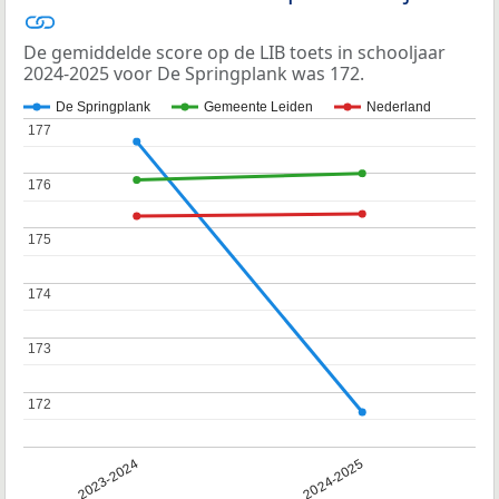
De gemiddelde score op de LIB toets in schooljaar
2024-2025 voor De Springplank was 172.
De Springplank
Gemeente Leiden
Nederland
177
177
176
176
175
175
174
174
173
173
172
172
2023-2024
2024-2025