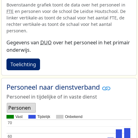
Bovenstaande grafiek toont de data over het personeel in
FTE
en personen voor de school De Leidse Houtschool. De
linker vertikale-as toont de schaal voor het aantal FTE, de
rechter vertikale-as toont de schaal voor het aantal
personen.
Gegevens van
DUO
over het personeel in het primair
onderwijs.
Toelichting
Personeel naar dienstverband
Personeel in tijdelijke of in vaste dienst
Personen
Vast
Tijdelijk
Onbekend
70
70
60
60