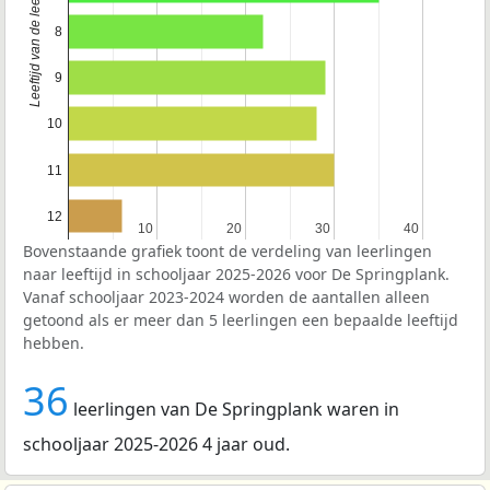
Leeftijd van de leerlingen
8
9
10
11
12
10
10
20
20
30
30
40
40
Bovenstaande grafiek toont de verdeling van leerlingen
naar leeftijd in schooljaar 2025-2026 voor De Springplank.
Vanaf schooljaar 2023-2024 worden de aantallen alleen
getoond als er meer dan 5 leerlingen een bepaalde leeftijd
hebben.
36
leerlingen van De Springplank waren in
schooljaar 2025-2026 4 jaar oud.