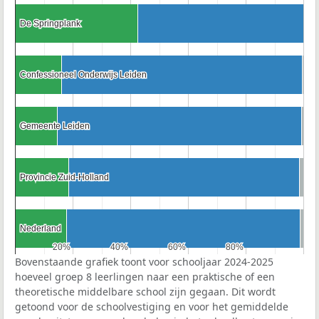
De Springplank
De Springplank
Confessioneel Onderwijs Leiden
Confessioneel Onderwijs Leiden
Gemeente Leiden
Gemeente Leiden
Provincie Zuid-Holland
Provincie Zuid-Holland
Nederland
Nederland
20%
20%
40%
40%
60%
60%
80%
80%
Bovenstaande grafiek toont voor schooljaar 2024-2025
hoeveel groep 8 leerlingen naar een praktische of een
theoretische middelbare school zijn gegaan. Dit wordt
getoond voor de schoolvestiging en voor het gemiddelde