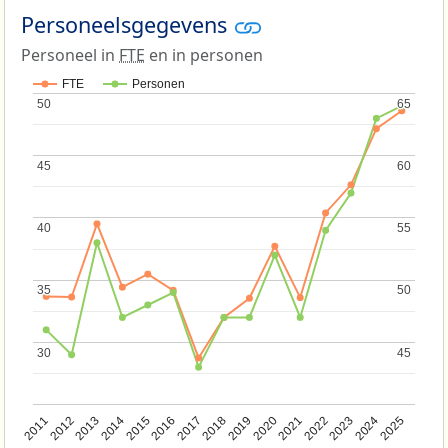
Personeelsgegevens
Personeel in
FTE
en in personen
FTE
Personen
50
50
65
65
45
45
60
60
40
40
55
55
35
35
50
50
30
30
45
45
2013
2018
2023
2015
2020
2025
2012
2017
2022
2014
2019
2024
2011
2016
2021