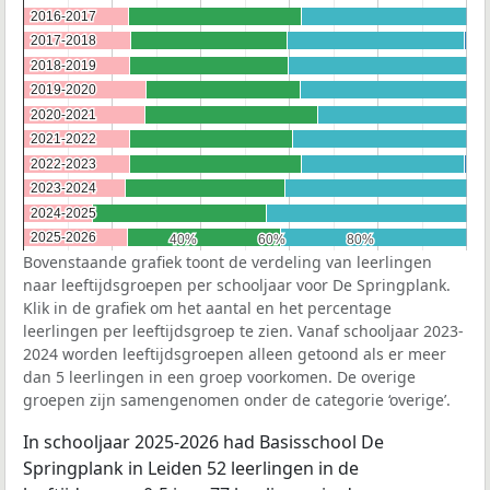
2016-2017
2016-2017
2017-2018
2017-2018
2018-2019
2018-2019
2019-2020
2019-2020
2020-2021
2020-2021
2021-2022
2021-2022
2022-2023
2022-2023
2023-2024
2023-2024
2024-2025
2024-2025
2025-2026
2025-2026
40%
40%
60%
60%
80%
80%
Bovenstaande grafiek toont de verdeling van leerlingen
naar leeftijdsgroepen per schooljaar voor De Springplank.
Klik in de grafiek om het aantal en het percentage
leerlingen per leeftijdsgroep te zien. Vanaf schooljaar 2023-
2024 worden leeftijdsgroepen alleen getoond als er meer
dan 5 leerlingen in een groep voorkomen. De overige
groepen zijn samengenomen onder de categorie ‘overige’.
In schooljaar 2025-2026 had Basisschool De
Springplank in Leiden 52 leerlingen in de