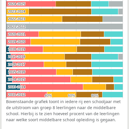
2024-2025
2024-2025
2023-2024
2023-2024
2022-2023
2022-2023
2021-2022
2021-2022
2020-2021
2020-2021
2019-2020
2019-2020
2018-2019
2018-2019
2017-2018
2017-2018
2016-2017
2016-2017
2015-2016
2015-2016
2014-2015
2014-2015
2013-2014
2013-2014
2011-2012
2011-2012
40%
40%
60%
60%
80%
80%
Bovenstaande grafiek toont in iedere rij een schooljaar met
de uitstroom van groep 8 leerlingen naar de middelbare
school. Hierbij is te zien hoeveel procent van de leerlingen
naar welke soort middelbare school opleiding is gegaan.