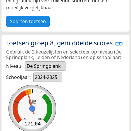
een grafiek zijn verschillende soorten toetsen
moeilijk vergelijkbaar.
Soorten toetsen
Toetsen groep 8, gemiddelde scores
Gebruik de 2 keuzelijsten en selecteer op niveau (De
Springplank, Leiden of Nederland) en op schooljaar:
Niveau:
De Springplank
Schooljaar:
2024-2025
LIB
158
189
171,64