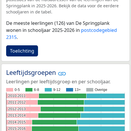
Springplank in 2025-2026. Bekijk de data voor de eerdere
schooljaren in de tabel.
De meeste leerlingen (126) van De Springplank
wonen in schooljaar 2025-2026 in
postcodegebied
2315
.
Toelichting
Leeftijdsgroepen
Leerlingen per leeftijdsgroep en per schooljaar.
0-5
6-8
9-12
13+
Overige
2010-2011
2010-2011
2011-2012
2011-2012
2012-2013
2012-2013
2013-2014
2013-2014
2014-2015
2014-2015
2015-2016
2015-2016