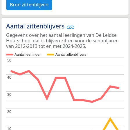
Bron zittenblijven
Aantal zittenblijvers
Gegevens over het aantal leerlingen van De Leidse
Houtschool dat is blijven zitten voor de schooljaren
van 2012-2013 tot en met 2024-2025.
Aantal leerlingen
Aantal zittenblijvers
50
50
40
40
30
30
20
20
10
10