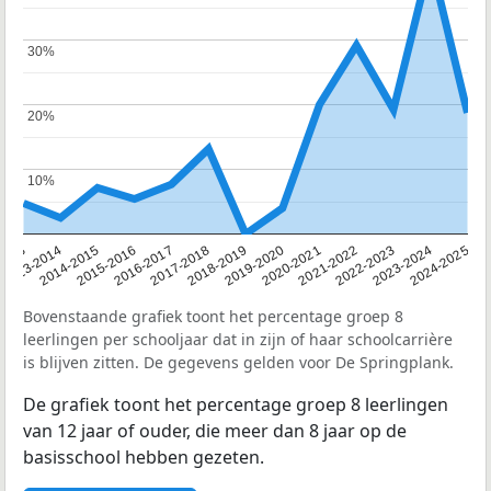
30%
30%
20%
20%
10%
10%
2013
2013-2014
2014-2015
2015-2016
2016-2017
2017-2018
2018-2019
2019-2020
2020-2021
2021-2022
2022-2023
2023-2024
2024-2025
Bovenstaande grafiek toont het percentage groep 8
leerlingen per schooljaar dat in zijn of haar schoolcarrière
is blijven zitten. De gegevens gelden voor De Springplank.
De grafiek toont het percentage groep 8 leerlingen
van 12 jaar of ouder, die meer dan 8 jaar op de
basisschool hebben gezeten.