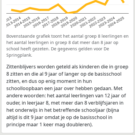
2014-2015
2013-2014
2020-2021
12-2013
2019-2020
2018-2019
2017-2018
2024-2025
2016-2017
2023-2024
2022-2023
2015-2016
2021-2022
Bovenstaande grafiek toont het aantal groep 8 leerlingen en
het aantal leerlingen in groep 8 dat meer dan 8 jaar op
school heeft gezeten. De gegevens gelden voor De
Springplank.
Zittenblijvers worden geteld als kinderen die in groep
8 zitten en die al 9 jaar of langer op de basisschool
zitten, en dus op enig moment in hun
schoolloopbaan een jaar over hebben gedaan. Met
andere woorden: het aantal leerlingen van 12 jaar of
ouder, in leerjaar 8, met meer dan 8 verblijfsjaren in
het onderwijs in het betreffende schooljaar (bijna
altijd is dit 9 jaar omdat je op de basisschool in
principe maar 1 keer mag doubleren).