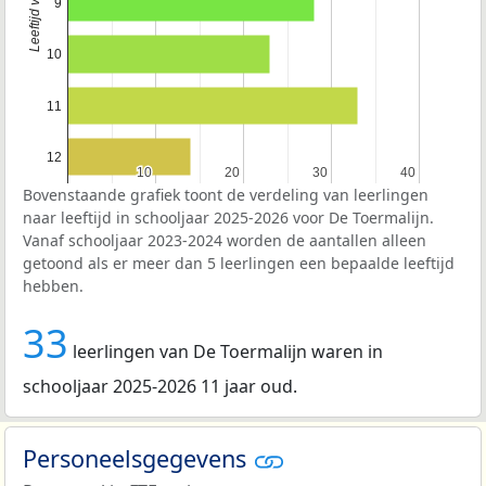
9
10
11
12
10
10
20
20
30
30
40
40
Bovenstaande grafiek toont de verdeling van leerlingen
naar leeftijd in schooljaar 2025-2026 voor De Toermalijn.
Vanaf schooljaar 2023-2024 worden de aantallen alleen
getoond als er meer dan 5 leerlingen een bepaalde leeftijd
hebben.
33
leerlingen van De Toermalijn waren in
schooljaar 2025-2026 11 jaar oud.
Personeelsgegevens