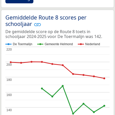
Gemiddelde Route 8 scores per
schooljaar
De gemiddelde score op de Route 8 toets in
schooljaar 2024-2025 voor De Toermalijn was 142.
De Toermalijn
Gemeente Helmond
Nederland
220
220
200
200
180
180
160
160
140
140