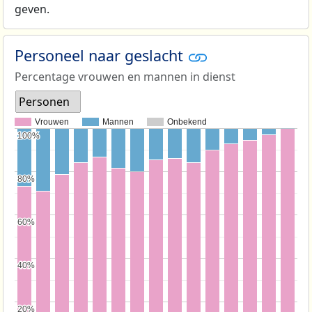
geven.
Personeel naar geslacht
Percentage vrouwen en mannen in dienst
Personen
Vrouwen
Mannen
Onbekend
100%
100%
80%
80%
60%
60%
40%
40%
20%
20%