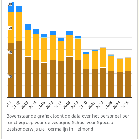
80
80
60
60
40
40
20
20
2011
2012
2013
2014
2015
2016
2017
2018
2019
2020
2021
2022
2023
2024
2025
Bovenstaande grafiek toont de data over het personeel per
functiegroep voor de vestiging School voor Speciaal
Basisonderwijs De Toermalijn in Helmond.