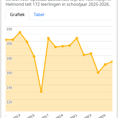
Helmond telt 172 leerlingen in schooljaar 2025-2026.
Grafiek
Tabel
220
220
200
200
180
180
160
160
140
140
120
120