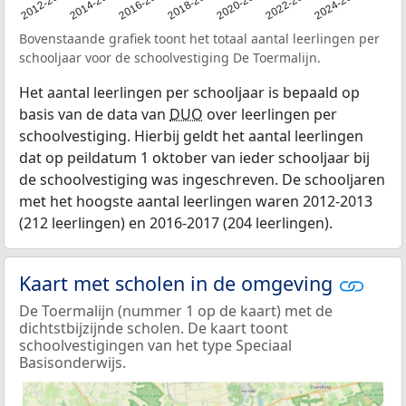
2011
2012-2013
2014-2015
2016-2017
2018-2019
2020-2021
2022-2023
2024-2025
Bovenstaande grafiek toont het totaal aantal leerlingen per
schooljaar voor de schoolvestiging De Toermalijn.
Het aantal leerlingen per schooljaar is bepaald op
basis van de data van
DUO
over leerlingen per
schoolvestiging. Hierbij geldt het aantal leerlingen
dat op peildatum 1 oktober van ieder schooljaar bij
de schoolvestiging was ingeschreven. De schooljaren
met het hoogste aantal leerlingen waren 2012-2013
(212 leerlingen) en 2016-2017 (204 leerlingen).
Kaart met scholen in de omgeving
De Toermalijn (nummer 1 op de kaart) met de
dichtstbijzijnde scholen. De kaart toont
schoolvestigingen van het type Speciaal
Basisonderwijs.