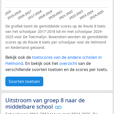
14-2015
2015-2016
2016-2017
2017-2018
2018-2019
2020-2021
2021-2022
2022-2023
2023-2024
2024-2025
De grafiek toont de gemiddelde scores op de Route 8 toets
van het schooljaar 2017-2018 tot en met schooljaar 2024-
2025 voor De Toermalijn. Bovendien worden de gemiddelde
scores op de Route 8 toets per schooljaar voor de Helmond
en Nederland getoond.
Bekijk ook de
toetscores van de andere scholen in
Helmond
. En bekijk ook het
overzicht
van de
verschillende soorten toetsen en de scores per toets.
Soorten toetsen
Uitstroom van groep 8 naar de
middelbare school