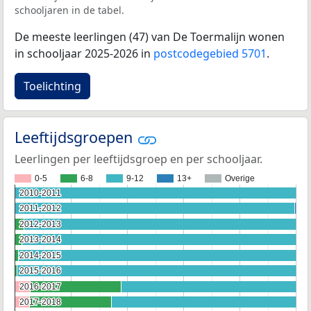
schooljaren in de tabel.
De meeste leerlingen (47) van De Toermalijn wonen
in schooljaar 2025-2026 in
postcodegebied 5701
.
Toelichting
Leeftijdsgroepen
Leerlingen per leeftijdsgroep en per schooljaar.
0-5
6-8
9-12
13+
Overige
2010-2011
2010-2011
2011-2012
2011-2012
2012-2013
2012-2013
2013-2014
2013-2014
2014-2015
2014-2015
2015-2016
2015-2016
2016-2017
2016-2017
2017-2018
2017-2018