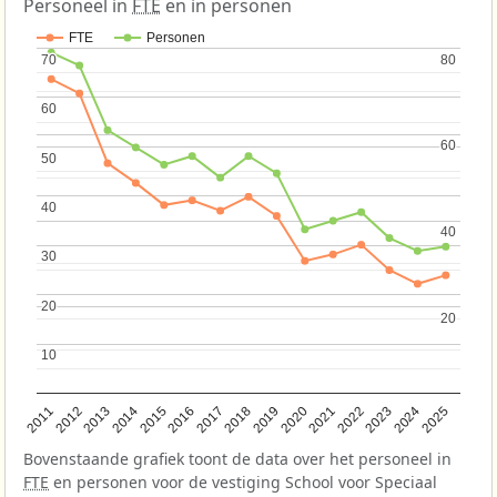
Personeel in
FTE
en in personen
FTE
Personen
70
70
80
80
60
60
60
60
50
50
40
40
40
40
30
30
20
20
20
20
10
10
2013
2018
2023
2015
2020
2025
2012
2017
2022
2014
2019
2024
2011
2016
2021
Bovenstaande grafiek toont de data over het personeel in
FTE
en personen voor de vestiging School voor Speciaal