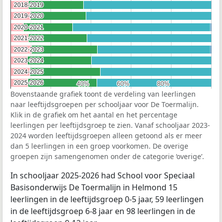
2018-2019
2018-2019
2019-2020
2019-2020
2020-2021
2020-2021
2021-2022
2021-2022
2022-2023
2022-2023
2023-2024
2023-2024
2024-2025
2024-2025
2025-2026
2025-2026
40%
40%
60%
60%
80%
80%
Bovenstaande grafiek toont de verdeling van leerlingen
naar leeftijdsgroepen per schooljaar voor De Toermalijn.
Klik in de grafiek om het aantal en het percentage
leerlingen per leeftijdsgroep te zien. Vanaf schooljaar 2023-
2024 worden leeftijdsgroepen alleen getoond als er meer
dan 5 leerlingen in een groep voorkomen. De overige
groepen zijn samengenomen onder de categorie ‘overige’.
In schooljaar 2025-2026 had School voor Speciaal
Basisonderwijs De Toermalijn in Helmond 15
leerlingen in de leeftijdsgroep 0-5 jaar, 59 leerlingen
in de leeftijdsgroep 6-8 jaar en 98 leerlingen in de