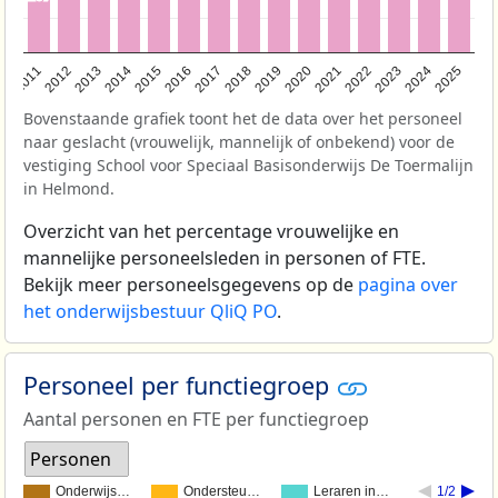
2011
2012
2013
2014
2015
2016
2017
2018
2019
2020
2021
2022
2023
2024
2025
Bovenstaande grafiek toont het de data over het personeel
naar geslacht (vrouwelijk, mannelijk of onbekend) voor de
vestiging School voor Speciaal Basisonderwijs De Toermalijn
in Helmond.
Overzicht van het percentage vrouwelijke en
mannelijke personeelsleden in personen of FTE.
Bekijk meer personeelsgegevens op de
pagina over
het onderwijsbestuur QliQ PO
.
Personeel per functiegroep
Aantal personen en FTE per functiegroep
Personen
Onderwijs…
Ondersteu…
Leraren in…
1/2