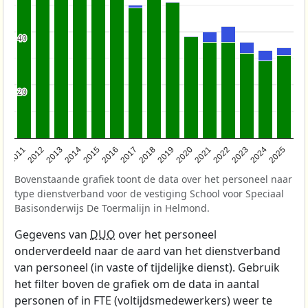
40
40
20
20
2011
2012
2013
2014
2015
2016
2017
2018
2019
2020
2021
2022
2023
2024
2025
Bovenstaande grafiek toont de data over het personeel naar
type dienstverband voor de vestiging School voor Speciaal
Basisonderwijs De Toermalijn in Helmond.
Gegevens van
DUO
over het personeel
onderverdeeld naar de aard van het dienstverband
van personeel (in vaste of tijdelijke dienst). Gebruik
het filter boven de grafiek om de data in aantal
personen of in FTE (voltijdsmedewerkers) weer te