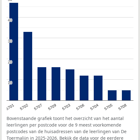
40
40
30
30
20
20
10
10
5701
5702
5707
5709
5703
5706
5704
5705
5708
Bovenstaande grafiek toont het overzicht van het aantal
leerlingen per postcode voor de 9 meest voorkomende
postcodes van de huisadressen van de leerlingen van De
Toermalijn in 2025-2026. Bekijk de data voor de eerdere