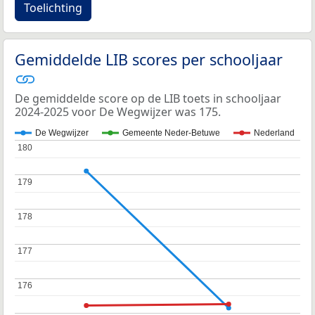
Toelichting
Gemiddelde LIB scores per schooljaar
De gemiddelde score op de LIB toets in schooljaar
2024-2025 voor De Wegwijzer was 175.
De Wegwijzer
Gemeente Neder-Betuwe
Nederland
180
180
179
179
178
178
177
177
176
176