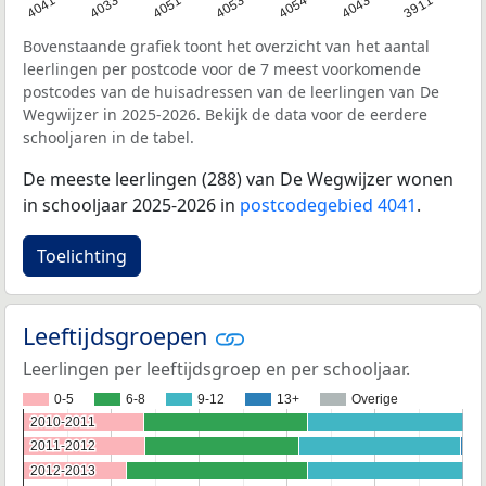
4043
4054
4053
4051
4033
4041
3911
Bovenstaande grafiek toont het overzicht van het aantal
leerlingen per postcode voor de 7 meest voorkomende
postcodes van de huisadressen van de leerlingen van De
Wegwijzer in 2025-2026. Bekijk de data voor de eerdere
schooljaren in de tabel.
De meeste leerlingen (288) van De Wegwijzer wonen
in schooljaar 2025-2026 in
postcodegebied 4041
.
Toelichting
Leeftijdsgroepen
Leerlingen per leeftijdsgroep en per schooljaar.
0-5
6-8
9-12
13+
Overige
2010-2011
2010-2011
2011-2012
2011-2012
2012-2013
2012-2013