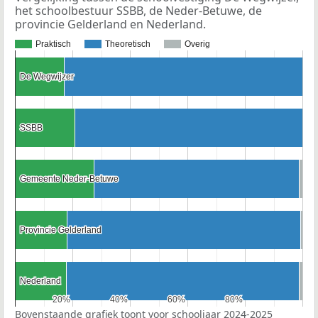
het schoolbestuur SSBB, de Neder-Betuwe, de
provincie Gelderland en Nederland.
Praktisch
Theoretisch
Overig
De Wegwijzer
De Wegwijzer
SSBB
SSBB
Gemeente Neder-Betuwe
Gemeente Neder-Betuwe
Provincie Gelderland
Provincie Gelderland
Nederland
Nederland
20%
20%
40%
40%
60%
60%
80%
80%
Bovenstaande grafiek toont voor schooljaar 2024-2025