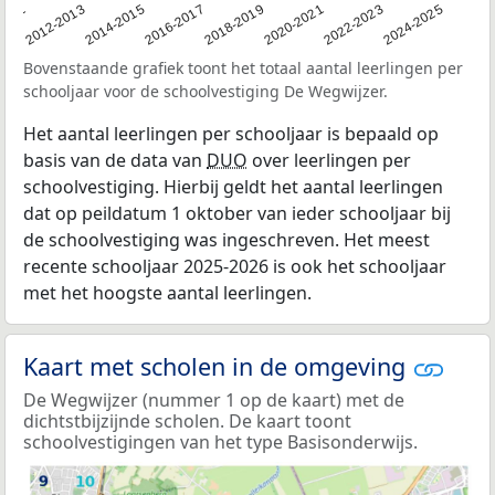
2011
2012-2013
2014-2015
2016-2017
2018-2019
2020-2021
2022-2023
2024-2025
Bovenstaande grafiek toont het totaal aantal leerlingen per
schooljaar voor de schoolvestiging De Wegwijzer.
Het aantal leerlingen per schooljaar is bepaald op
basis van de data van
DUO
over leerlingen per
schoolvestiging. Hierbij geldt het aantal leerlingen
dat op peildatum 1 oktober van ieder schooljaar bij
de schoolvestiging was ingeschreven. Het meest
recente schooljaar 2025-2026 is ook het schooljaar
met het hoogste aantal leerlingen.
Kaart met scholen in de omgeving
De Wegwijzer (nummer 1 op de kaart) met de
dichtstbijzijnde scholen. De kaart toont
schoolvestigingen van het type Basisonderwijs.