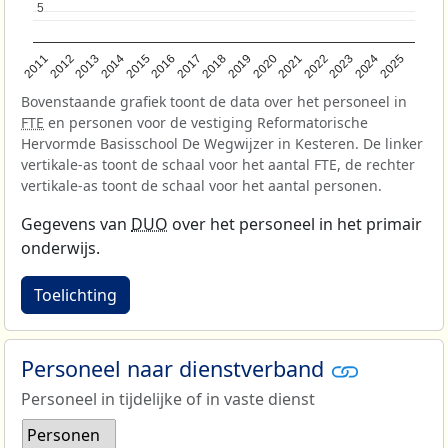
5
5
2013
2018
2023
2015
2020
2025
2012
2017
2022
2014
2019
2024
2011
2016
2021
Bovenstaande grafiek toont de data over het personeel in
FTE
en personen voor de vestiging Reformatorische
Hervormde Basisschool De Wegwijzer in Kesteren. De linker
vertikale-as toont de schaal voor het aantal FTE, de rechter
vertikale-as toont de schaal voor het aantal personen.
Gegevens van
DUO
over het personeel in het primair
onderwijs.
Toelichting
Personeel naar dienstverband
Personeel in tijdelijke of in vaste dienst
Personen