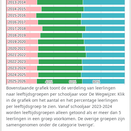
2013-2014
2013-2014
2014-2015
2014-2015
2015-2016
2015-2016
2016-2017
2016-2017
2017-2018
2017-2018
2018-2019
2018-2019
2019-2020
2019-2020
2020-2021
2020-2021
2021-2022
2021-2022
2022-2023
2022-2023
2023-2024
2023-2024
2024-2025
2024-2025
2025-2026
2025-2026
40%
40%
60%
60%
80%
80%
Bovenstaande grafiek toont de verdeling van leerlingen
naar leeftijdsgroepen per schooljaar voor De Wegwijzer. Klik
in de grafiek om het aantal en het percentage leerlingen
per leeftijdsgroep te zien. Vanaf schooljaar 2023-2024
worden leeftijdsgroepen alleen getoond als er meer dan 5
leerlingen in een groep voorkomen. De overige groepen zijn
samengenomen onder de categorie ‘overige’.