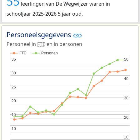
55
leerlingen van De Wegwijzer waren in
schooljaar 2025-2026 5 jaar oud.
Personeelsgegevens
Personeel in
FTE
en in personen
FTE
Personen
35
35
50
50
30
30
40
40
25
25
30
30
20
20
15
15
20
20
10
10
10
10