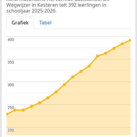
Wegwijzer in Kesteren telt 392 leerlingen in
schooljaar 2025-2026.
Grafiek
Tabel
400
400
350
350
300
300
250
250
200
200