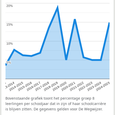
20%
20%
15%
15%
10%
10%
5%
5%
2013
2013-2014
2014-2015
2015-2016
2016-2017
2017-2018
2018-2019
2019-2020
2020-2021
2021-2022
2022-2023
2023-2024
2024-2025
Bovenstaande grafiek toont het percentage groep 8
leerlingen per schooljaar dat in zijn of haar schoolcarrière
is blijven zitten. De gegevens gelden voor De Wegwijzer.