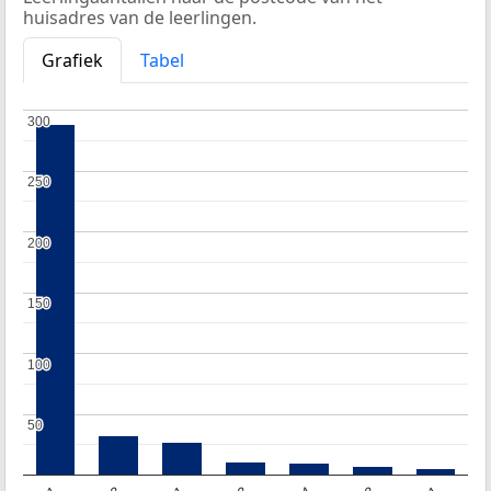
huisadres van de leerlingen.
Grafiek
Tabel
300
300
250
250
200
200
150
150
100
100
50
50