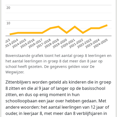
20
20
10
10
2014-2015
2013-2014
2020-2021
12-2013
2019-2020
2018-2019
2017-2018
2024-2025
2016-2017
2023-2024
2022-2023
2015-2016
2021-2022
Bovenstaande grafiek toont het aantal groep 8 leerlingen en
het aantal leerlingen in groep 8 dat meer dan 8 jaar op
school heeft gezeten. De gegevens gelden voor De
Wegwijzer.
Zittenblijvers worden geteld als kinderen die in groep
8 zitten en die al 9 jaar of langer op de basisschool
zitten, en dus op enig moment in hun
schoolloopbaan een jaar over hebben gedaan. Met
andere woorden: het aantal leerlingen van 12 jaar of
ouder, in leerjaar 8, met meer dan 8 verblijfsjaren in