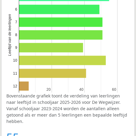
6
Leeftijd van de leerlingen
7
8
9
10
11
12
20
20
40
40
60
60
Bovenstaande grafiek toont de verdeling van leerlingen
naar leeftijd in schooljaar 2025-2026 voor De Wegwijzer.
Vanaf schooljaar 2023-2024 worden de aantallen alleen
getoond als er meer dan 5 leerlingen een bepaalde leeftijd
hebben.