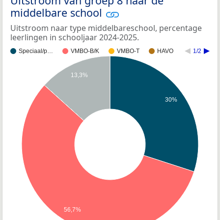
Uitstroom van groep 8 naar de
middelbare school
Uitstroom naar type middelbareschool, percentage
leerlingen in schooljaar 2024-2025.
Speciaal/p…
VMBO-B/K
VMBO-T
HAVO
1/2
13,3%
30%
56,7%