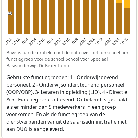
20
20
2011
2012
2013
2014
2015
2016
2017
2018
2019
2020
2021
2022
2023
2024
2025
Bovenstaande grafiek toont de data over het personeel per
functiegroep voor de school School voor Speciaal
Basisonderwijs Dr Bekenkamp.
Gebruikte functiegroepen: 1 - Onderwijsgevend
personeel, 2 - Onderwijsondersteunend personeel
(OOP/OBP), 3- Leraren in opleiding (LIO), 4 - Directie
& 5 - Functiegroep onbekend. Onbekend is gebruikt
als er minder dan 5 medewerkers in een groep
voorkomen. En als de functiegroep van de
dienstverbanden vanuit de salarisadministratie niet
aan DUO is aangeleverd.