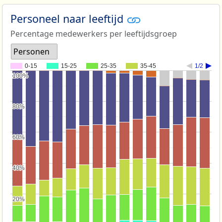
Personeel naar leeftijd
Percentage medewerkers per leeftijdsgroep
Personen
0-15
15-25
25-35
35-45
1/2
100%
100%
80%
80%
60%
60%
40%
40%
20%
20%