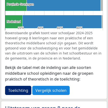
Provincie Groningen
Provincie Groningen
Nederland
Nederland
20%
20%
40%
40%
60%
60%
80%
80%
Bovenstaande grafiek toont voor schooljaar 2024-2025
hoeveel groep 8 leerlingen naar een praktische of een
theoretische middelbare school zijn gegaan. Dit wordt
getoond voor de schoolvestiging en voor het gemiddelde
van de uitstroom van de scholen in het schoolbestuur en in
de gemeente, in de provincie en in Nederland.
Bekijk de tabel met de indeling van alle soorten
middelbare school opleidingen naar de groepen
praktisch of theoretisch in de toelichting:
Toelichting
Vergelijk scholen