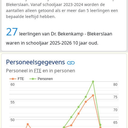
Blekerslaan. Vanaf schooljaar 2023-2024 worden de
aantallen alleen getoond als er meer dan 5 leerlingen een
bepaalde leeftijd hebben.
27
leerlingen van Dr. Bekenkamp - Blekerslaan
waren in schooljaar 2025-2026 10 jaar oud.
Personeelsgegevens
Personeel in
FTE
en in personen
FTE
Personen
60
60
80
80
75
75
55
55
70
70
50
50
65
65