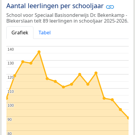
Aantal leerlingen per schooljaar
School voor Speciaal Basisonderwijs Dr. Bekenkamp -
Blekerslaan telt 89 leerlingen in schooljaar 2025-2026.
Grafiek
Tabel
140
140
130
130
120
120
110
110
100
100
90
90
80
80