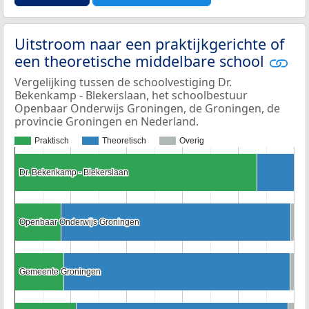
Uitstroom naar een praktijkgerichte of
een theoretische middelbare school
Vergelijking tussen de schoolvestiging Dr.
Bekenkamp - Blekerslaan, het schoolbestuur
Openbaar Onderwijs Groningen, de Groningen, de
provincie Groningen en Nederland.
Praktisch
Theoretisch
Overig
Dr. Bekenkamp - Blekerslaan
Dr. Bekenkamp - Blekerslaan
Openbaar Onderwijs Groningen
Openbaar Onderwijs Groningen
Gemeente Groningen
Gemeente Groningen