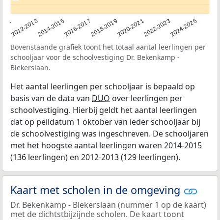
2011
2012-2013
2014-2015
2016-2017
2018-2019
2020-2021
2022-2023
2024-2025
Bovenstaande grafiek toont het totaal aantal leerlingen per
schooljaar voor de schoolvestiging Dr. Bekenkamp -
Blekerslaan.
Het aantal leerlingen per schooljaar is bepaald op
basis van de data van
DUO
over leerlingen per
schoolvestiging. Hierbij geldt het aantal leerlingen
dat op peildatum 1 oktober van ieder schooljaar bij
de schoolvestiging was ingeschreven. De schooljaren
met het hoogste aantal leerlingen waren 2014-2015
(136 leerlingen) en 2012-2013 (129 leerlingen).
Kaart met scholen in de omgeving
Dr. Bekenkamp - Blekerslaan (nummer 1 op de kaart)
met de dichtstbijzijnde scholen. De kaart toont