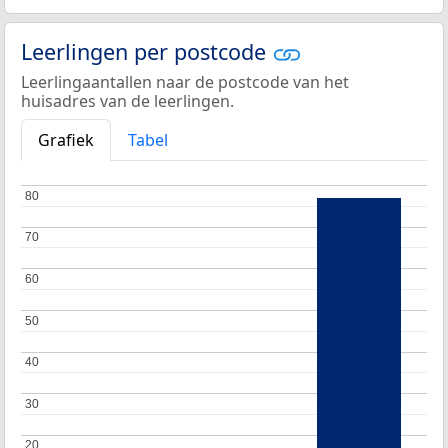
Leerlingen per postcode
Leerlingaantallen naar de postcode van het
huisadres van de leerlingen.
Grafiek
Tabel
80
80
70
70
60
60
50
50
40
40
30
30
20
20