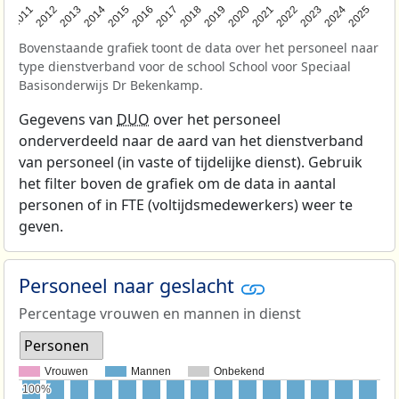
2011
2012
2013
2014
2015
2016
2017
2018
2019
2020
2021
2022
2023
2024
2025
Bovenstaande grafiek toont de data over het personeel naar
type dienstverband voor de school School voor Speciaal
Basisonderwijs Dr Bekenkamp.
Gegevens van
DUO
over het personeel
onderverdeeld naar de aard van het dienstverband
van personeel (in vaste of tijdelijke dienst). Gebruik
het filter boven de grafiek om de data in aantal
personen of in FTE (voltijdsmedewerkers) weer te
geven.
Personeel naar geslacht
Percentage vrouwen en mannen in dienst
Personen
Vrouwen
Mannen
Onbekend
100%
100%