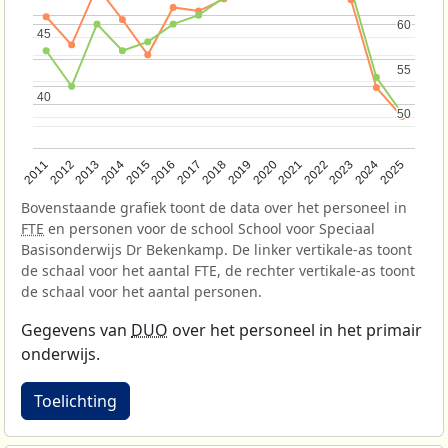
60
60
45
45
55
55
40
40
50
50
2013
2018
2023
2015
2020
2025
2012
2017
2022
2014
2019
2024
2011
2016
2021
Bovenstaande grafiek toont de data over het personeel in
FTE
en personen voor de school School voor Speciaal
Basisonderwijs Dr Bekenkamp. De linker vertikale-as toont
de schaal voor het aantal FTE, de rechter vertikale-as toont
de schaal voor het aantal personen.
Gegevens van
DUO
over het personeel in het primair
onderwijs.
Toelichting