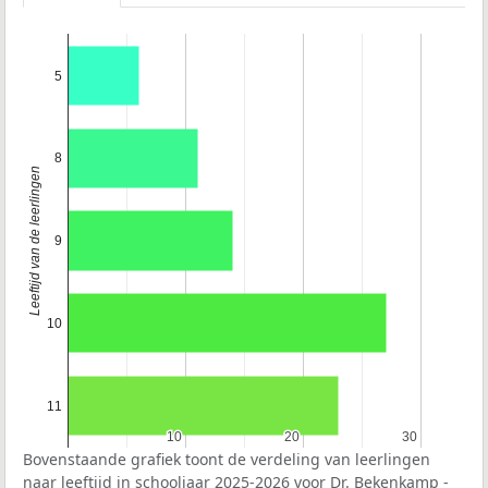
5
8
Leeftijd van de leerlingen
9
10
11
10
10
20
20
30
30
Bovenstaande grafiek toont de verdeling van leerlingen
naar leeftijd in schooljaar 2025-2026 voor Dr. Bekenkamp -