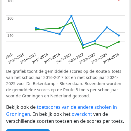
180
180
160
160
140
140
14-2015
2015-2016
2016-2017
2017-2018
2018-2019
2020-2021
2021-2022
2022-2023
2023-2024
2024-2025
De grafiek toont de gemiddelde scores op de Route 8 toets
van het schooljaar 2016-2017 tot en met schooljaar 2024-
2025 voor Dr. Bekenkamp - Blekerslaan. Bovendien worden
de gemiddelde scores op de Route 8 toets per schooljaar
voor de Groningen en Nederland getoond.
Bekijk ook de
toetscores van de andere scholen in
Groningen
. En bekijk ook het
overzicht
van de
verschillende soorten toetsen en de scores per toets.