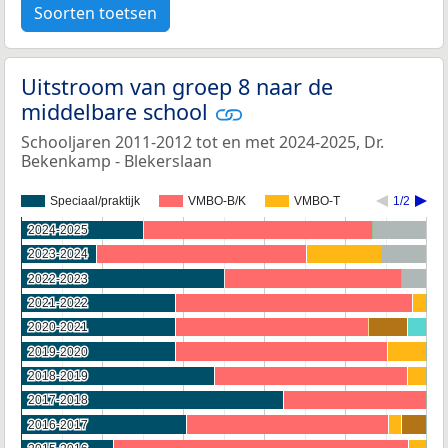
Soorten toetsen
Uitstroom van groep 8 naar de
middelbare school
Schooljaren 2011-2012 tot en met 2024-2025, Dr.
Bekenkamp - Blekerslaan
Speciaal/praktijk
VMBO-B/K
VMBO-T
1/2
2024-2025
2024-2025
2023-2024
2023-2024
2022-2023
2022-2023
2021-2022
2021-2022
2020-2021
2020-2021
2019-2020
2019-2020
2018-2019
2018-2019
2017-2018
2017-2018
2016-2017
2016-2017