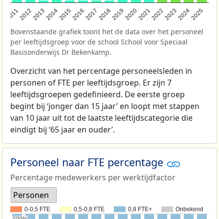
2011
2012
2013
2014
2015
2016
2017
2018
2019
2020
2021
2022
2023
2024
2025
Bovenstaande grafiek toont het de data over het personeel
per leeftijdsgroep voor de school School voor Speciaal
Basisonderwijs Dr Bekenkamp.
Overzicht van het percentage personeelsleden in
personen of FTE per leeftijdsgroep. Er zijn 7
leeftijdsgroepen gedefinieerd. De eerste groep
begint bij ‘jonger dan 15 jaar’ en loopt met stappen
van 10 jaar uit tot de laatste leeftijdscategorie die
eindigt bij ‘65 jaar en ouder’.
Personeel naar FTE percentage
Percentage medewerkers per werktijdfactor
Personen
0-0,5 FTE
0,5-0,8 FTE
0,8 FTE+
Onbekend
100%
100%