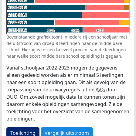
2015-2016
2015-2016
2014-2015
2014-2015
2013-2014
2013-2014
2012-2013
2012-2013
2011-2012
2011-2012
40%
40%
60%
60%
80%
80%
Bovenstaande grafiek toont in iedere rij een schooljaar met
de uitstroom van groep 8 leerlingen naar de middelbare
school. Hierbij is te zien hoeveel procent van de leerlingen
naar welke soort middelbare school opleiding is gegaan.
Vanaf schooljaar 2022-2023 mogen de gegevens
alleen gedeeld worden als er minimaal 5 leerlingen
naar een soort opleiding gaan. Dit als gevolg van de
toepassing van de privacyregels uit de
AVG
door
DUO
. Om zoveel mogelijk data te kunnen tonen zijn
daarom enkele opleidingen samengevoegd. Zie de
toelichting voor het overzicht van de samengenomen
opleidingen.
Toelichting
Vergelijk uitstroom