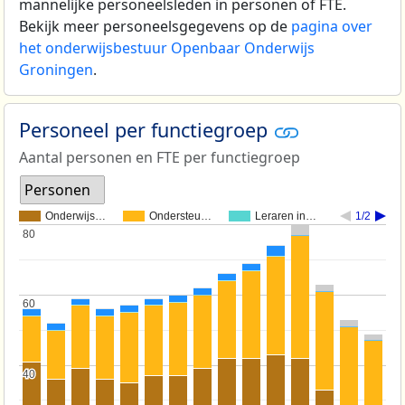
mannelijke personeelsleden in personen of FTE.
Bekijk meer personeelsgegevens op de
pagina over
het onderwijsbestuur Openbaar Onderwijs
Groningen
.
Personeel per functiegroep
Aantal personen en FTE per functiegroep
Personen
Onderwijs…
Ondersteu…
Leraren in…
1/2
80
80
60
60
40
40