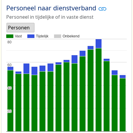
Personeel naar dienstverband
Personeel in tijdelijke of in vaste dienst
Personen
Vast
Tijdelijk
Onbekend
80
80
60
60
40
40
20
20