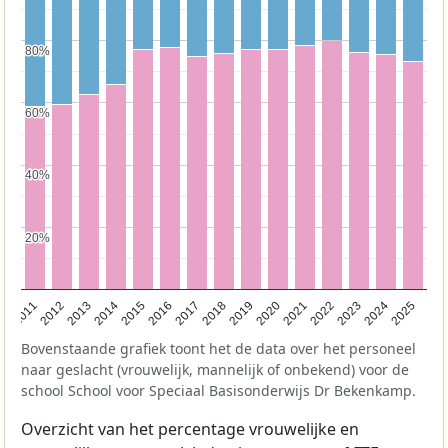
80%
80%
60%
60%
40%
40%
20%
20%
2011
2012
2013
2014
2015
2016
2017
2018
2019
2020
2021
2022
2023
2024
2025
Bovenstaande grafiek toont het de data over het personeel
naar geslacht (vrouwelijk, mannelijk of onbekend) voor de
school School voor Speciaal Basisonderwijs Dr Bekenkamp.
Overzicht van het percentage vrouwelijke en