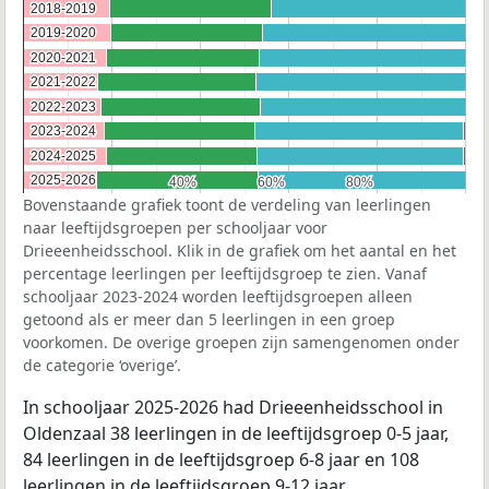
2018-2019
2018-2019
2019-2020
2019-2020
2020-2021
2020-2021
2021-2022
2021-2022
2022-2023
2022-2023
2023-2024
2023-2024
2024-2025
2024-2025
2025-2026
2025-2026
40%
40%
60%
60%
80%
80%
Bovenstaande grafiek toont de verdeling van leerlingen
naar leeftijdsgroepen per schooljaar voor
Drieeenheidsschool. Klik in de grafiek om het aantal en het
percentage leerlingen per leeftijdsgroep te zien. Vanaf
schooljaar 2023-2024 worden leeftijdsgroepen alleen
getoond als er meer dan 5 leerlingen in een groep
voorkomen. De overige groepen zijn samengenomen onder
de categorie ‘overige’.
In schooljaar 2025-2026 had Drieeenheidsschool in
Oldenzaal 38 leerlingen in de leeftijdsgroep 0-5 jaar,
84 leerlingen in de leeftijdsgroep 6-8 jaar en 108
leerlingen in de leeftijdsgroep 9-12 jaar.