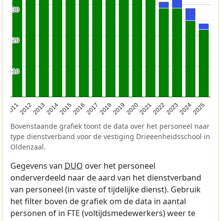
30
30
20
20
10
10
2011
2012
2013
2014
2015
2016
2017
2018
2019
2020
2021
2022
2023
2024
2025
Bovenstaande grafiek toont de data over het personeel naar
type dienstverband voor de vestiging Drieeenheidsschool in
Oldenzaal.
Gegevens van
DUO
over het personeel
onderverdeeld naar de aard van het dienstverband
van personeel (in vaste of tijdelijke dienst). Gebruik
het filter boven de grafiek om de data in aantal
personen of in FTE (voltijdsmedewerkers) weer te