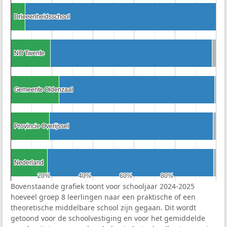
Drieeenheidsschool
Drieeenheidsschool
NO Twente
NO Twente
Gemeente Oldenzaal
Gemeente Oldenzaal
Provincie Overijssel
Provincie Overijssel
Nederland
Nederland
20%
20%
40%
40%
60%
60%
80%
80%
Bovenstaande grafiek toont voor schooljaar 2024-2025
hoeveel groep 8 leerlingen naar een praktische of een
theoretische middelbare school zijn gegaan. Dit wordt
getoond voor de schoolvestiging en voor het gemiddelde