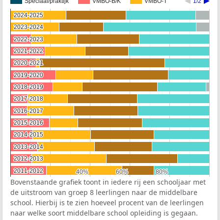
Speciaal/praktijk
VMBO-B/K
VMBO-T
1/2
2024-2025
2024-2025
2023-2024
2023-2024
2022-2023
2022-2023
2021-2022
2021-2022
2020-2021
2020-2021
2019-2020
2019-2020
2018-2019
2018-2019
2017-2018
2017-2018
2016-2017
2016-2017
2015-2016
2015-2016
2014-2015
2014-2015
2013-2014
2013-2014
2012-2013
2012-2013
2011-2012
2011-2012
40%
40%
60%
60%
80%
80%
Bovenstaande grafiek toont in iedere rij een schooljaar met
de uitstroom van groep 8 leerlingen naar de middelbare
school. Hierbij is te zien hoeveel procent van de leerlingen
naar welke soort middelbare school opleiding is gegaan.