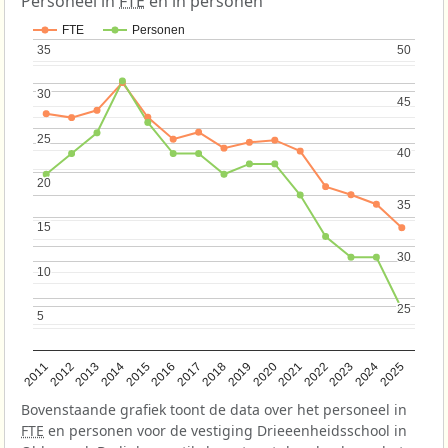
Personeel in
FTE
en in personen
FTE
Personen
35
35
50
50
30
30
45
45
25
25
40
40
20
20
35
35
15
15
30
30
10
10
25
25
5
5
2013
2018
2023
2015
2020
2025
2012
2017
2022
2014
2019
2024
2011
2016
2021
Bovenstaande grafiek toont de data over het personeel in
FTE
en personen voor de vestiging Drieeenheidsschool in