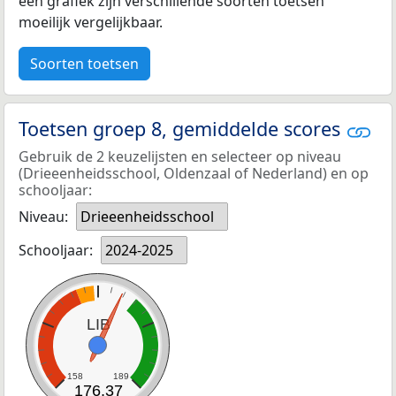
een grafiek zijn verschillende soorten toetsen
moeilijk vergelijkbaar.
Soorten toetsen
Toetsen groep 8, gemiddelde scores
Gebruik de 2 keuzelijsten en selecteer op niveau
(Drieeenheidsschool, Oldenzaal of Nederland) en op
schooljaar:
Niveau:
Drieeenheidsschool
Schooljaar:
2024-2025
LIB
158
189
176,37