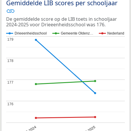
Gemiddelde LIB scores per schooljaar
De gemiddelde score op de LIB toets in schooljaar
2024-2025 voor Drieeenheidsschool was 176.
Drieeenheidsschool
Gemeente Oldenz…
Nederland
179
179
178
178
177
177
176
176