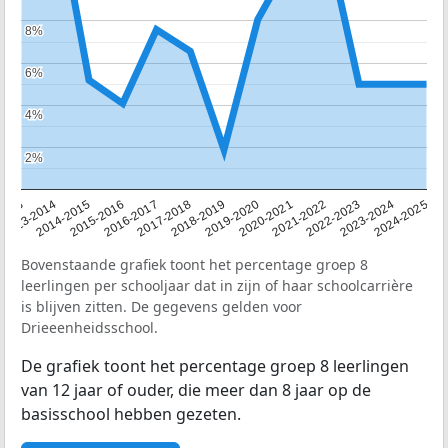
8%
8%
6%
6%
4%
4%
2%
2%
2013
2013-2014
2014-2015
2015-2016
2016-2017
2017-2018
2018-2019
2019-2020
2020-2021
2021-2022
2022-2023
2023-2024
2024-2025
Bovenstaande grafiek toont het percentage groep 8
leerlingen per schooljaar dat in zijn of haar schoolcarrière
is blijven zitten. De gegevens gelden voor
Drieeenheidsschool.
De grafiek toont het percentage groep 8 leerlingen
van 12 jaar of ouder, die meer dan 8 jaar op de
basisschool hebben gezeten.