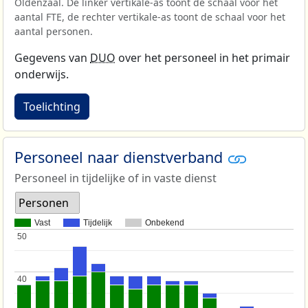
Oldenzaal. De linker vertikale-as toont de schaal voor het
aantal FTE, de rechter vertikale-as toont de schaal voor het
aantal personen.
Gegevens van
DUO
over het personeel in het primair
onderwijs.
Toelichting
Personeel naar dienstverband
Personeel in tijdelijke of in vaste dienst
Personen
Vast
Tijdelijk
Onbekend
50
50
40
40