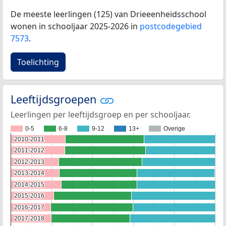
De meeste leerlingen (125) van Drieeenheidsschool
wonen in schooljaar 2025-2026 in
postcodegebied
7573
.
Toelichting
Leeftijdsgroepen
Leerlingen per leeftijdsgroep en per schooljaar.
0-5
6-8
9-12
13+
Overige
2010-2011
2010-2011
2011-2012
2011-2012
2012-2013
2012-2013
2013-2014
2013-2014
2014-2015
2014-2015
2015-2016
2015-2016
2016-2017
2016-2017
2017-2018
2017-2018