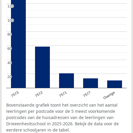
120
120
100
100
80
80
60
60
40
40
20
20
7573
7572
7571
7577
Overige
Bovenstaande grafiek toont het overzicht van het aantal
leerlingen per postcode voor de 5 meest voorkomende
postcodes van de huisadressen van de leerlingen van
Drieeenheidsschool in 2025-2026. Bekijk de data voor de
eerdere schooljaren in de tabel.