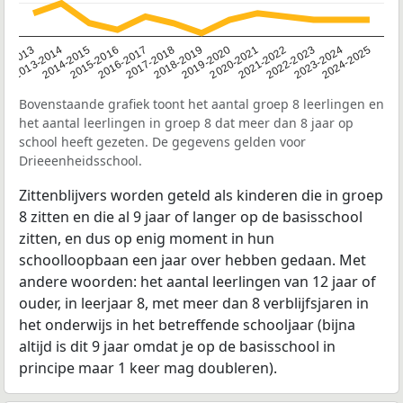
2014-2015
2013-2014
2020-2021
12-2013
2019-2020
2018-2019
2017-2018
2024-2025
2016-2017
2023-2024
2022-2023
2015-2016
2021-2022
Bovenstaande grafiek toont het aantal groep 8 leerlingen en
het aantal leerlingen in groep 8 dat meer dan 8 jaar op
school heeft gezeten. De gegevens gelden voor
Drieeenheidsschool.
Zittenblijvers worden geteld als kinderen die in groep
8 zitten en die al 9 jaar of langer op de basisschool
zitten, en dus op enig moment in hun
schoolloopbaan een jaar over hebben gedaan. Met
andere woorden: het aantal leerlingen van 12 jaar of
ouder, in leerjaar 8, met meer dan 8 verblijfsjaren in
het onderwijs in het betreffende schooljaar (bijna
altijd is dit 9 jaar omdat je op de basisschool in
principe maar 1 keer mag doubleren).