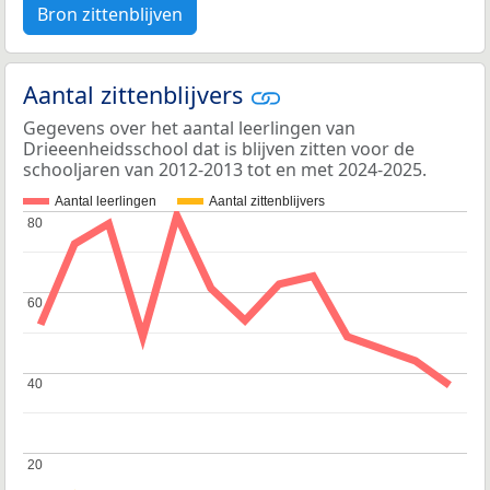
Bron zittenblijven
Aantal zittenblijvers
Gegevens over het aantal leerlingen van
Drieeenheidsschool dat is blijven zitten voor de
schooljaren van 2012-2013 tot en met 2024-2025.
Aantal leerlingen
Aantal zittenblijvers
80
80
60
60
40
40
20
20