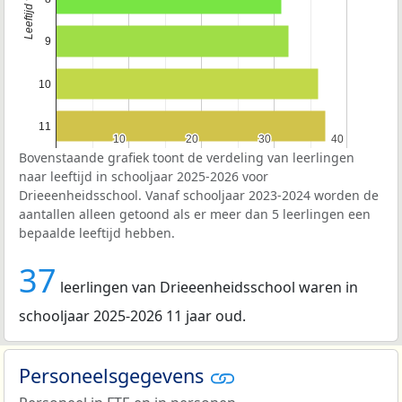
9
10
11
10
10
20
20
30
30
40
40
Bovenstaande grafiek toont de verdeling van leerlingen
naar leeftijd in schooljaar 2025-2026 voor
Drieeenheidsschool. Vanaf schooljaar 2023-2024 worden de
aantallen alleen getoond als er meer dan 5 leerlingen een
bepaalde leeftijd hebben.
37
leerlingen van Drieeenheidsschool waren in
schooljaar 2025-2026 11 jaar oud.
Personeelsgegevens