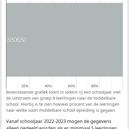
2024-2025
2024-2025
20%
20%
40%
40%
60%
60%
80%
80%
Bovenstaande grafiek toont in iedere rij een schooljaar met
de uitstroom van groep 8 leerlingen naar de middelbare
school. Hierbij is te zien hoeveel procent van de leerlingen
naar welke soort middelbare school opleiding is gegaan.
Vanaf schooljaar 2022-2023 mogen de gegevens
alleen gedeeld worden als er minimaal 5 leerlingen