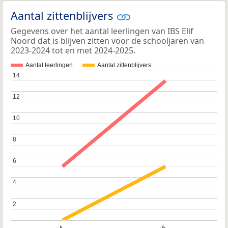
Aantal zittenblijvers
Gegevens over het aantal leerlingen van IBS Elif
Noord dat is blijven zitten voor de schooljaren van
2023-2024 tot en met 2024-2025.
Aantal leerlingen
Aantal zittenblijvers
14
14
12
12
10
10
8
8
6
6
4
4
2
2