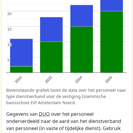
20
20
15
15
10
10
5
5
2022
2023
2024
2025
Bovenstaande grafiek toont de data over het personeel naar
type dienstverband voor de vestiging Islamitische
basisschool Elif Amsterdam Noord.
Gegevens van
DUO
over het personeel
onderverdeeld naar de aard van het dienstverband
van personeel (in vaste of tijdelijke dienst). Gebruik