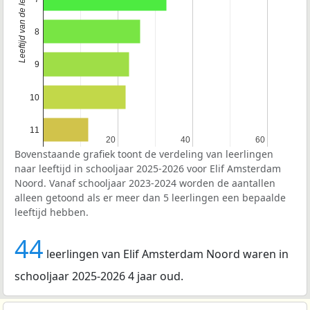
Leeftijd van de leerlingen
8
9
10
11
20
20
40
40
60
60
Bovenstaande grafiek toont de verdeling van leerlingen
naar leeftijd in schooljaar 2025-2026 voor Elif Amsterdam
Noord. Vanaf schooljaar 2023-2024 worden de aantallen
alleen getoond als er meer dan 5 leerlingen een bepaalde
leeftijd hebben.
44
leerlingen van Elif Amsterdam Noord waren in
schooljaar 2025-2026 4 jaar oud.