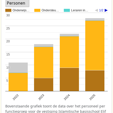
Personen
Onderwijs…
Ondersteu…
Leraren in…
1/2
30
30
25
25
20
20
15
15
10
10
5
5
2022
2023
2024
2025
Bovenstaande grafiek toont de data over het personeel per
functiegroep voor de vestiging Islamitische basisschool Elif