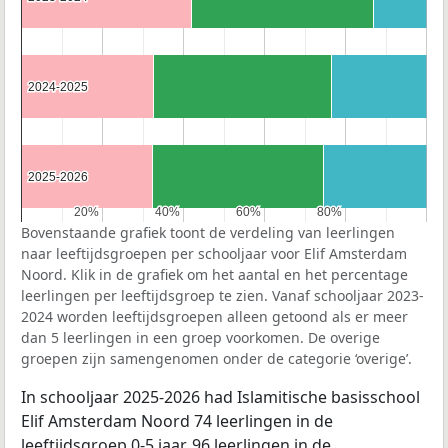
2024-2025
2024-2025
2025-2026
2025-2026
20%
20%
40%
40%
60%
60%
80%
80%
Bovenstaande grafiek toont de verdeling van leerlingen
naar leeftijdsgroepen per schooljaar voor Elif Amsterdam
Noord. Klik in de grafiek om het aantal en het percentage
leerlingen per leeftijdsgroep te zien. Vanaf schooljaar 2023-
2024 worden leeftijdsgroepen alleen getoond als er meer
dan 5 leerlingen in een groep voorkomen. De overige
groepen zijn samengenomen onder de categorie ‘overige’.
In schooljaar 2025-2026 had Islamitische basisschool
Elif Amsterdam Noord 74 leerlingen in de
leeftijdsgroep 0-5 jaar, 96 leerlingen in de