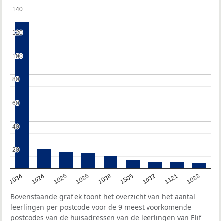
140
140
120
120
100
100
80
80
60
60
40
40
20
20
1034
1024
1025
1035
1036
1505
1032
1121
1033
Bovenstaande grafiek toont het overzicht van het aantal
leerlingen per postcode voor de 9 meest voorkomende
postcodes van de huisadressen van de leerlingen van Elif