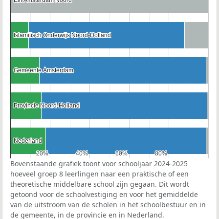
Elif Amsterdam Noord
Elif Amsterdam Noord
Islamitisch Onderwijs Noord-Holland
Islamitisch Onderwijs Noord-Holland
Gemeente Amsterdam
Gemeente Amsterdam
Provincie Noord-Holland
Provincie Noord-Holland
Nederland
Nederland
20%
20%
40%
40%
60%
60%
80%
80%
Bovenstaande grafiek toont voor schooljaar 2024-2025
hoeveel groep 8 leerlingen naar een praktische of een
theoretische middelbare school zijn gegaan. Dit wordt
getoond voor de schoolvestiging en voor het gemiddelde
van de uitstroom van de scholen in het schoolbestuur en in
de gemeente, in de provincie en in Nederland.