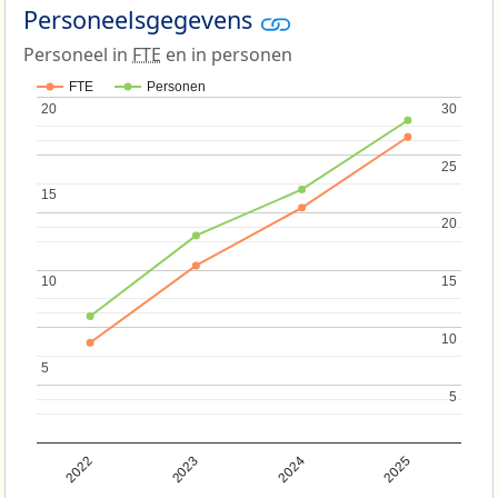
Personeelsgegevens
Personeel in
FTE
en in personen
FTE
Personen
20
20
30
30
25
25
15
15
20
20
10
10
15
15
10
10
5
5
5
5
2022
2023
2024
2025