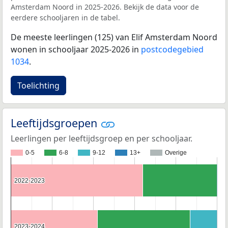
Amsterdam Noord in 2025-2026. Bekijk de data voor de
eerdere schooljaren in de tabel.
De meeste leerlingen (125) van Elif Amsterdam Noord
wonen in schooljaar 2025-2026 in
postcodegebied
1034
.
Toelichting
Leeftijdsgroepen
Leerlingen per leeftijdsgroep en per schooljaar.
0-5
6-8
9-12
13+
Overige
2022-2023
2022-2023
2023-2024
2023-2024