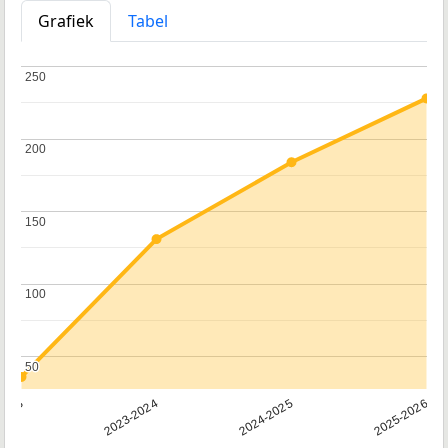
Grafiek
Tabel
250
250
200
200
150
150
100
100
50
50
2023
2023-2024
2024-2025
2025-2026