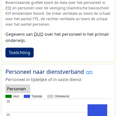
Bovenstaande grafiek toont de data over het personeel in
FTE
en personen voor de vestiging Islamitische basisschool
Elif Amsterdam Noord. De linker vertikale-as toont de schaal
voor het aantal FTE, de rechter vertikale-as toont de schaal
voor het aantal personen.
Gegevens van
DUO
over het personeel in het primair
onderwijs.
Toelichting
Personeel naar dienstverband
Personeel in tijdelijke of in vaste dienst
Personen
Vast
Tijdelijk
Onbekend
30
30
25
25