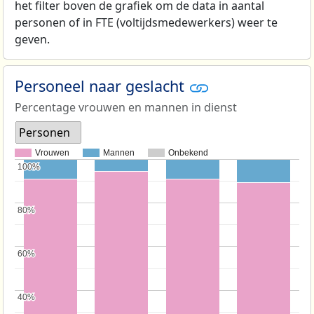
het filter boven de grafiek om de data in aantal
personen of in FTE (voltijdsmedewerkers) weer te
geven.
Personeel naar geslacht
Percentage vrouwen en mannen in dienst
Personen
Vrouwen
Mannen
Onbekend
100%
100%
80%
80%
60%
60%
40%
40%