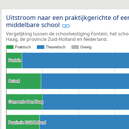
Uitstroom naar een praktijkgerichte of ee
middelbare school
Vergelijking tussen de schoolvestiging Fontein, het sch
Haag, de provincie Zuid-Holland en Nederland.
Praktisch
Theoretisch
Overig
Fontein
Fontein
Octant
Octant
Gemeente Den Haag
Gemeente Den Haag
Provincie Zuid-Holland
Provincie Zuid-Holland