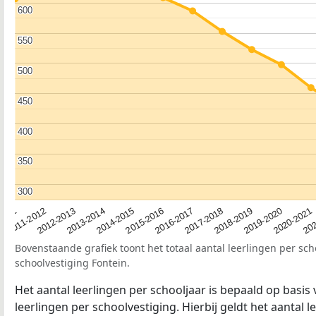
600
600
550
550
500
500
450
450
400
400
350
350
300
300
2012-2013
2019-2020
2015-2016
2011-2012
2018-2019
2014-2015
2011
202
2017-2018
2013-2014
2020-2021
2016-2017
Bovenstaande grafiek toont het totaal aantal leerlingen per sch
schoolvestiging Fontein.
Het aantal leerlingen per schooljaar is bepaald op basis
leerlingen per schoolvestiging. Hierbij geldt het aantal 