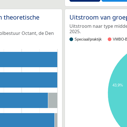
n theoretische
Uitstroom van groe
Uitstroom naar type middel
2025.
oolbestuur Octant, de Den
Speciaal/praktijk
VMBO-B
43,9%