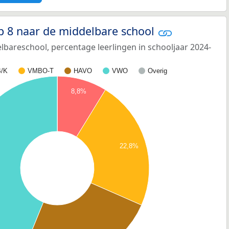
p 8 naar de middelbare school
bareschool, percentage leerlingen in schooljaar 2024-
/K
VMBO-T
HAVO
VWO
Overig
8,8%
22,8%