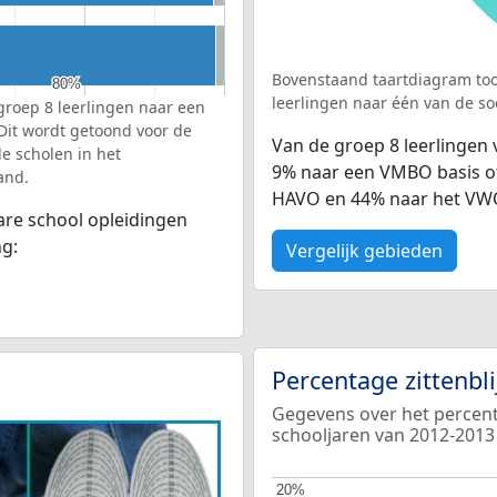
Bovenstaand taartdiagram too
80%
80%
leerlingen naar één van de so
groep 8 leerlingen naar een
 Dit wordt getoond voor de
Van de groep 8 leerlingen
e scholen in het
9% naar een VMBO basis of
and.
HAVO en 44% naar het VW
bare school opleidingen
ng:
Vergelijk gebieden
Percentage zittenbl
Gegevens over het percenta
schooljaren van 2012-2013
20%
20%