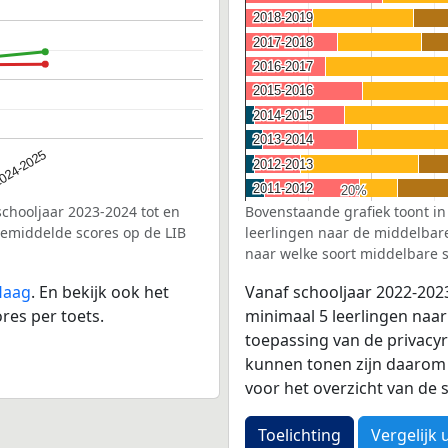
2018-2019
2018-2019
2017-2018
2017-2018
2016-2017
2016-2017
2015-2016
2015-2016
2014-2015
2014-2015
2013-2014
2013-2014
024-2025
2012-2013
2012-2013
2011-2012
2011-2012
20%
20%
schooljaar 2023-2024 tot en
Bovenstaande grafiek toont in
gemiddelde scores op de LIB
leerlingen naar de middelbare 
naar welke soort middelbare s
Haag
. En bekijk ook het
Vanaf schooljaar 2022-202
res per toets.
minimaal 5 leerlingen naar
toepassing van de privacyr
kunnen tonen zijn daarom 
voor het overzicht van d
Toelichting
Vergelijk 