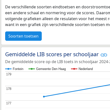
De verschillende soorten eindtoetsen en doorstroomtoe
een andere schaal en normering voor de scores. Daarom
volgende grafieken alleen de resulaten voor het meest r
want in een grafiek zijn verschillende soorten toetsen moe
Soorten toetsen
Gemiddelde LIB scores per schooljaar
De gemiddelde score op de LIB toets in schooljaar 2024
Fontein
Gemeente Den Haag
Nederland
179
179
178
178
177
177