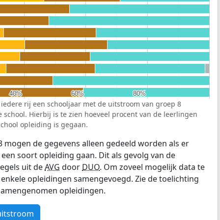
40%
40%
60%
60%
80%
80%
 iedere rij een schooljaar met de uitstroom van groep 8
school. Hierbij is te zien hoeveel procent van de leerlingen
chool opleiding is gegaan.
3 mogen de gegevens alleen gedeeld worden als er
 een soort opleiding gaan. Dit als gevolg van de
egels uit de
AVG
door
DUO
. Om zoveel mogelijk data te
enkele opleidingen samengevoegd. Zie de toelichting
e samengenomen opleidingen.
uitstroom