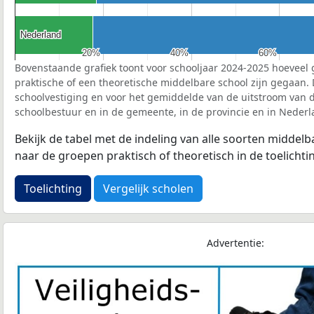
Nederland
Nederland
20%
20%
40%
40%
60%
60%
Bovenstaande grafiek toont voor schooljaar 2024-2025 hoeveel 
praktische of een theoretische middelbare school zijn gegaan.
schoolvestiging en voor het gemiddelde van de uitstroom van d
schoolbestuur en in de gemeente, in de provincie en in Nederl
Bekijk de tabel met de indeling van alle soorten middel
naar de groepen praktisch of theoretisch in de toelichti
Toelichting
Vergelijk scholen
Advertentie: