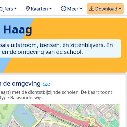
Cijfers
Kaarten
Meer
Download
n Haag
als uitstroom, toetsen, en zittenblijvers. En
g en de omgeving van de school.
in de omgeving
art) met de dichtstbijzijnde scholen. De kaart toont
type Basisonderwijs.