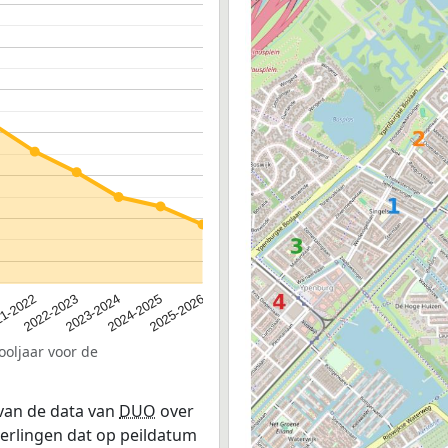
2023-2024
2022-2023
2025-2026
1-2022
2024-2025
ooljaar voor de
 van de data van
DUO
over
leerlingen dat op peildatum