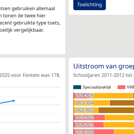
Toelichting
tsen gebruiken allemaal
 tonen de twee hier
ecent gebruikte type toets,
ilijk vergelijkbaar.
Uitstroom van groe
-2025 voor Fontein was 178.
Schooljaren 2011-2012 tot
Speciaal/praktijk
VM
2024-2025
2024-2025
2023-2024
2023-2024
2022-2023
2022-2023
2021-2022
2021-2022
2020-2021
2020-2021
2019-2020
2019-2020