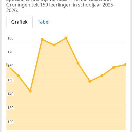
Groningen telt 159 leerlingen in schooljaar 2025-
2026.
Grafiek
Tabel
180
180
170
170
160
160
150
150
140
140
130
130
120
120