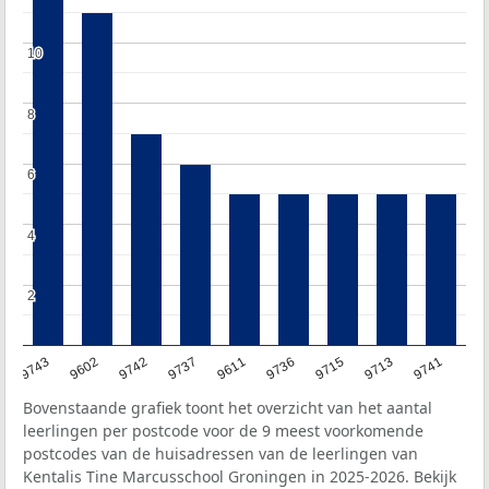
10
10
8
8
6
6
4
4
2
2
9743
9602
9742
9737
9611
9736
9715
9713
9741
Bovenstaande grafiek toont het overzicht van het aantal
leerlingen per postcode voor de 9 meest voorkomende
postcodes van de huisadressen van de leerlingen van
Kentalis Tine Marcusschool Groningen in 2025-2026. Bekijk