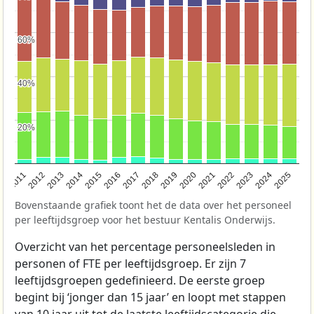
60%
60%
40%
40%
20%
20%
2011
2012
2013
2014
2015
2016
2017
2018
2019
2020
2021
2022
2023
2024
2025
Bovenstaande grafiek toont het de data over het personeel
per leeftijdsgroep voor het bestuur Kentalis Onderwijs.
Overzicht van het percentage personeelsleden in
personen of FTE per leeftijdsgroep. Er zijn 7
leeftijdsgroepen gedefinieerd. De eerste groep
begint bij ‘jonger dan 15 jaar’ en loopt met stappen