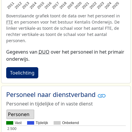
2013
2018
2023
2015
2020
2025
2012
2017
2022
2014
2019
2024
2011
2016
2021
Bovenstaande grafiek toont de data over het personeel in
FTE
en personen voor het bestuur Kentalis Onderwijs. De
linker vertikale-as toont de schaal voor het aantal FTE, de
rechter vertikale-as toont de schaal voor het aantal
personen.
Gegevens van
DUO
over het personeel in het primair
onderwijs.
Toelichting
Personeel naar dienstverband
Personeel in tijdelijke of in vaste dienst
Personen
Vast
Tijdelijk
Onbekend
2.500
2.500