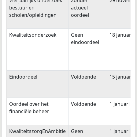
Vierjaarlijks onderzoek
Zonder
29 novembe
bestuur en
actueel
scholen/opleidingen
oordeel
Kwaliteitsonderzoek
Geen
18 januari 
eindoordeel
Eindoordeel
Voldoende
15 januari 
Oordeel over het
Voldoende
1 januari 2
financiële beheer
KwaliteitszorgEnAmbitie
Geen
1 januari 2