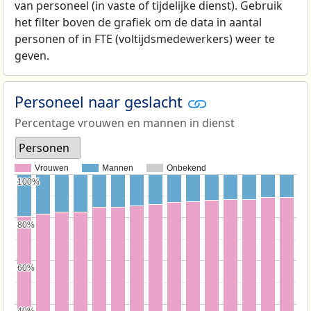
van personeel (in vaste of tijdelijke dienst). Gebruik
het filter boven de grafiek om de data in aantal
personen of in FTE (voltijdsmedewerkers) weer te
geven.
Personeel naar geslacht
Percentage vrouwen en mannen in dienst
Personen
Vrouwen
Mannen
Onbekend
100%
100%
80%
80%
60%
60%