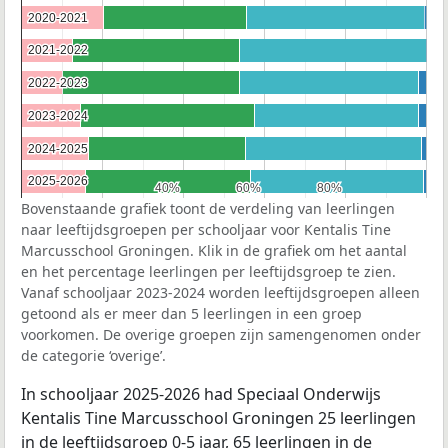
2020-2021
2020-2021
2021-2022
2021-2022
2022-2023
2022-2023
2023-2024
2023-2024
2024-2025
2024-2025
2025-2026
2025-2026
40%
40%
60%
60%
80%
80%
Bovenstaande grafiek toont de verdeling van leerlingen
naar leeftijdsgroepen per schooljaar voor Kentalis Tine
Marcusschool Groningen. Klik in de grafiek om het aantal
en het percentage leerlingen per leeftijdsgroep te zien.
Vanaf schooljaar 2023-2024 worden leeftijdsgroepen alleen
getoond als er meer dan 5 leerlingen in een groep
voorkomen. De overige groepen zijn samengenomen onder
de categorie ‘overige’.
In schooljaar 2025-2026 had Speciaal Onderwijs
Kentalis Tine Marcusschool Groningen 25 leerlingen
in de leeftijdsgroep 0-5 jaar, 65 leerlingen in de