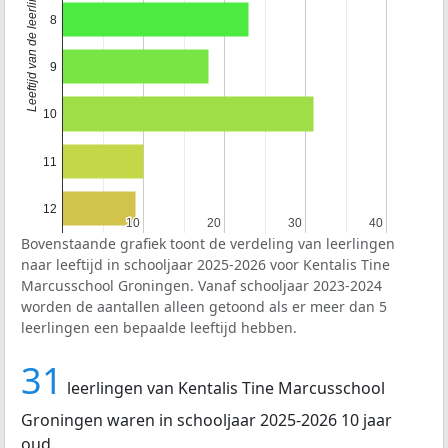
Leeftijd van de leerlingen
8
9
10
11
12
10
10
20
20
30
30
40
40
Bovenstaande grafiek toont de verdeling van leerlingen
naar leeftijd in schooljaar 2025-2026 voor Kentalis Tine
Marcusschool Groningen. Vanaf schooljaar 2023-2024
worden de aantallen alleen getoond als er meer dan 5
leerlingen een bepaalde leeftijd hebben.
31
leerlingen van Kentalis Tine Marcusschool
Groningen waren in schooljaar 2025-2026 10 jaar
oud.