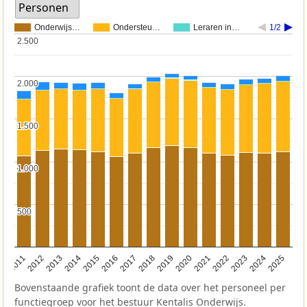
Personen
Onderwijs…
Ondersteu…
Leraren in…
1/2
2.500
2.500
2.000
2.000
1.500
1.500
1.000
1.000
500
500
2011
2012
2013
2014
2015
2016
2017
2018
2019
2020
2021
2022
2023
2024
2025
Bovenstaande grafiek toont de data over het personeel per
functiegroep voor het bestuur Kentalis Onderwijs.