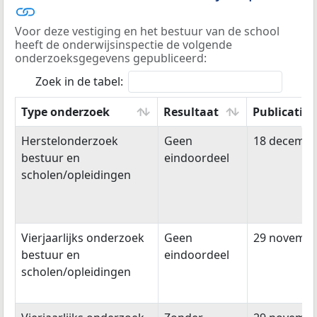
Voor deze vestiging en het bestuur van de school
heeft de onderwijsinspectie de volgende
onderzoeksgegevens gepubliceerd:
Zoek in de tabel:
Type onderzoek
Resultaat
Publicatie
Type onderzoek
Resultaat
Publicatie
Herstelonderzoek
Geen
18 decembe
bestuur en
eindoordeel
scholen/opleidingen
Vierjaarlijks onderzoek
Geen
29 novembe
bestuur en
eindoordeel
scholen/opleidingen