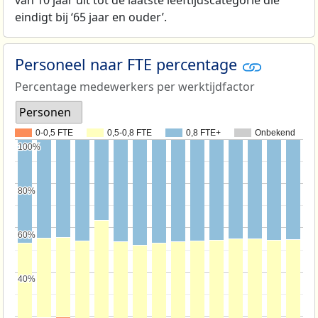
van 10 jaar uit tot de laatste leeftijdscategorie die
eindigt bij ‘65 jaar en ouder’.
Personeel naar FTE percentage
Percentage medewerkers per werktijdfactor
Personen
0-0,5 FTE
0,5-0,8 FTE
0,8 FTE+
Onbekend
100%
100%
80%
80%
60%
60%
40%
40%