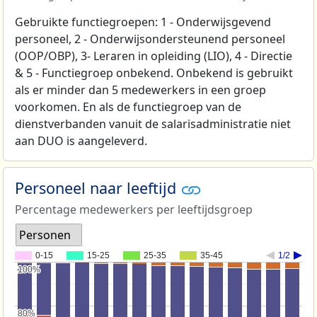
Gebruikte functiegroepen: 1 - Onderwijsgevend
personeel, 2 - Onderwijsondersteunend personeel
(OOP/OBP), 3- Leraren in opleiding (LIO), 4 - Directie
& 5 - Functiegroep onbekend. Onbekend is gebruikt
als er minder dan 5 medewerkers in een groep
voorkomen. En als de functiegroep van de
dienstverbanden vanuit de salarisadministratie niet
aan DUO is aangeleverd.
Personeel naar leeftijd
Percentage medewerkers per leeftijdsgroep
Personen
0-15
15-25
25-35
35-45
1/2
100%
100%
80%
80%