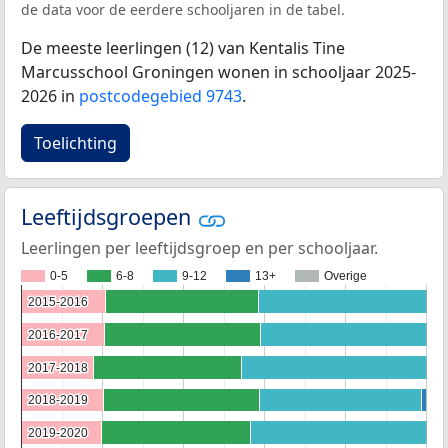
de data voor de eerdere schooljaren in de tabel.
De meeste leerlingen (12) van Kentalis Tine
Marcusschool Groningen wonen in schooljaar 2025-
2026 in
postcodegebied 9743
.
Toelichting
Leeftijdsgroepen
Leerlingen per leeftijdsgroep en per schooljaar.
0-5
6-8
9-12
13+
Overige
2015-2016
2015-2016
2016-2017
2016-2017
2017-2018
2017-2018
2018-2019
2018-2019
2019-2020
2019-2020