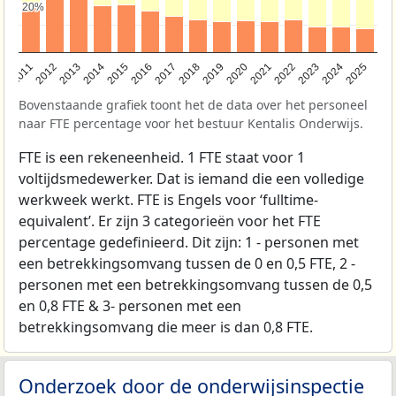
20%
20%
2011
2012
2013
2014
2015
2016
2017
2018
2019
2020
2021
2022
2023
2024
2025
Bovenstaande grafiek toont het de data over het personeel
naar FTE percentage voor het bestuur Kentalis Onderwijs.
FTE is een rekeneenheid. 1 FTE staat voor 1
voltijdsmedewerker. Dat is iemand die een volledige
werkweek werkt. FTE is Engels voor ‘fulltime-
equivalent’. Er zijn 3 categorieën voor het FTE
percentage gedefinieerd. Dit zijn: 1 - personen met
een betrekkingsomvang tussen de 0 en 0,5 FTE, 2 -
personen met een betrekkingsomvang tussen de 0,5
en 0,8 FTE & 3- personen met een
betrekkingsomvang die meer is dan 0,8 FTE.
Onderzoek door de onderwijsinspectie