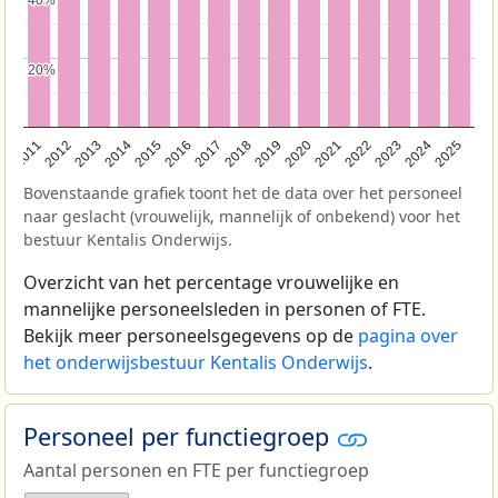
40%
40%
20%
20%
2011
2012
2013
2014
2015
2016
2017
2018
2019
2020
2021
2022
2023
2024
2025
Bovenstaande grafiek toont het de data over het personeel
naar geslacht (vrouwelijk, mannelijk of onbekend) voor het
bestuur Kentalis Onderwijs.
Overzicht van het percentage vrouwelijke en
mannelijke personeelsleden in personen of FTE.
Bekijk meer personeelsgegevens op de
pagina over
het onderwijsbestuur Kentalis Onderwijs
.
Personeel per functiegroep
Aantal personen en FTE per functiegroep