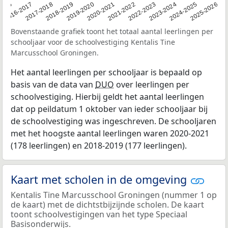
2016
2016-2017
2017-2018
2018-2019
2019-2020
2020-2021
2021-2022
2022-2023
2023-2024
2024-2025
2025-2026
Bovenstaande grafiek toont het totaal aantal leerlingen per
schooljaar voor de schoolvestiging Kentalis Tine
Marcusschool Groningen.
Het aantal leerlingen per schooljaar is bepaald op
basis van de data van
DUO
over leerlingen per
schoolvestiging. Hierbij geldt het aantal leerlingen
dat op peildatum 1 oktober van ieder schooljaar bij
de schoolvestiging was ingeschreven. De schooljaren
met het hoogste aantal leerlingen waren 2020-2021
(178 leerlingen) en 2018-2019 (177 leerlingen).
Kaart met scholen in de omgeving
Kentalis Tine Marcusschool Groningen (nummer 1 op
de kaart) met de dichtstbijzijnde scholen. De kaart
toont schoolvestigingen van het type Speciaal
Basisonderwijs.