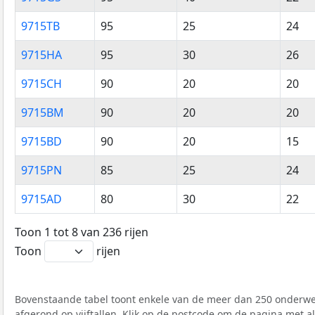
9715TB
95
25
24
9715HA
95
30
26
9715CH
90
20
20
9715BM
90
20
20
9715BD
90
20
15
9715PN
85
25
24
9715AD
80
30
22
Toon 1 tot 8 van 236 rijen
Toon
rijen
Bovenstaande tabel toont enkele van de meer dan 250 onderwer
afgerond op vijftallen. Klik op de postcode om de pagina met a