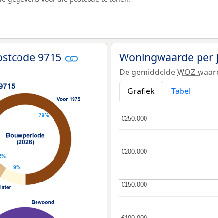
ostcode 9715
Woningwaarde per 
De gemiddelde
WOZ-waar
Grafiek
Tabel
€250.000
€250.000
€200.000
€200.000
€150.000
€150.000
€100.000
€100.000