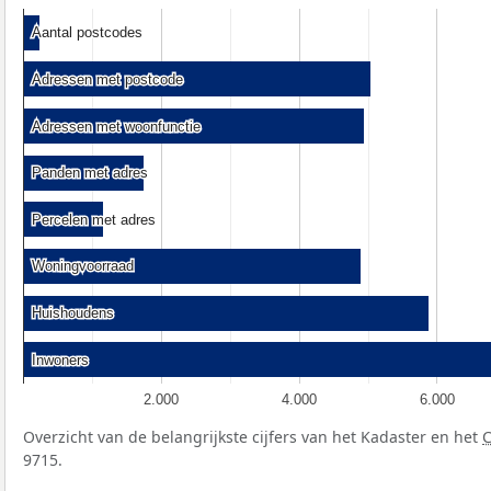
Aantal postcodes
Aantal postcodes
Adressen met postcode
Adressen met postcode
Adressen met woonfunctie
Adressen met woonfunctie
Panden met adres
Panden met adres
Percelen met adres
Percelen met adres
Woningvoorraad
Woningvoorraad
Huishoudens
Huishoudens
Inwoners
Inwoners
2.000
4.000
6.000
Overzicht van de belangrijkste cijfers van het Kadaster en het
9715.