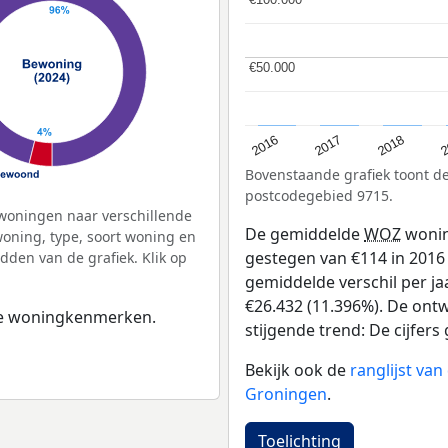
€50.000
€50.000
2
2016
2018
2017
Bovenstaande grafiek toont 
postcodegebied 9715.
woningen naar verschillende
De gemiddelde
WOZ
wonin
ning, type, soort woning en
gestegen van €114 in 2016 
dden van de grafiek. Klik op
gemiddelde verschil per ja
€26.432 (11.396%). De ontwi
 de woningkenmerken.
stijgende trend: De cijfers 
Bekijk ook de
ranglijst va
Groningen
.
Toelichting