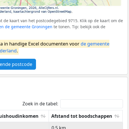
 de kaart van het postcodegebied 9715. Klik op de kaart om de
nnen de gemeente Groningen
te tonen. Tip: bekijk ook de
a in handige Excel documenten voor
de gemeente
derland
.
ende postcode
Zoek in de tabel:
uishoudinkomen
Afstand tot boodschappen
uishoudinkomen
Afstand tot boodschappen
0,5 km