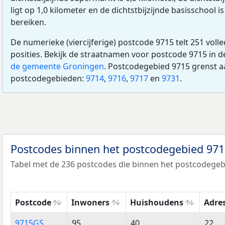
ligt op 1,0 kilometer en de dichtstbijzijnde basisschool is
bereiken.
De numerieke (viercijferige) postcode 9715 telt 251 voll
posities. Bekijk de straatnamen voor postcode 9715 in 
de gemeente Groningen
. Postcodegebied 9715 grenst a
postcodegebieden:
9714
,
9716
,
9717
en
9731
.
Postcodes binnen het postcodegebied 97
Tabel met de 236 postcodes die binnen het postcodegebi
Postcode
Inwoners
Huishoudens
Adre
Postcode
Inwoners
Huishoudens
Adre
9715GS
95
40
22