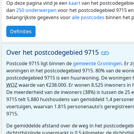
Op deze pagina vind je een
kaart
van het postcodegebied
dan
250 onderwerpen
voor het postcodegebied 9715 en 
belangrijkste gegevens voor
alle postcodes
binnen het 
Definities
Over het postcodegebied 9715
Postcode 9715 ligt binnen de
gemeente Groningen
. Er 
woningen in het postcodegebied 9715. 80% van de woni
postcodegebied 9715 is een huurwoning. De woningen
WOZ
waarde van €238.000. Er wonen 8.525 inwoners in 
De meerderheid van de inwoners (38%) is tussen de 25 e
9715 telt 5.880 huishoudens van gemiddeld 1,4 personen.
voertuigen, waarvan 1.815 personenauto’s geregistreer
9715.
De gemiddelde afstand over de weg in het postcodegebi
dichtstbijzijnde supermarkt is 0,5 kilometer, de dichtstbi