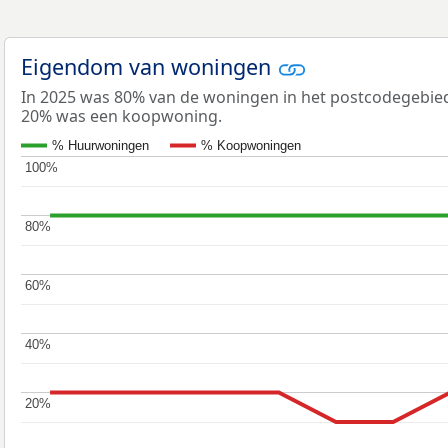
Eigendom van woningen
In 2025 was 80% van de woningen in het postcodegebi
20% was een koopwoning.
% Huurwoningen
% Koopwoningen
100%
100%
80%
80%
60%
60%
40%
40%
20%
20%