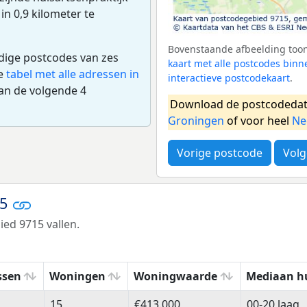
 in 0,9 kilometer te
Bovenstaande afbeelding toont
edige postcodes van zes
kaart met alle postcodes bi
de
tabel met alle adressen in
interactieve postcodekaart
.
an de volgende 4
Download de postcodedat
Groningen
of voor heel
Ne
Vorige postcode
Volg
15
ed 9715 vallen.
ssen
Woningen
Woningwaarde
Mediaan h
ssen
Woningen
Woningwaarde
Mediaan h
15
€413.000
00-20 laag