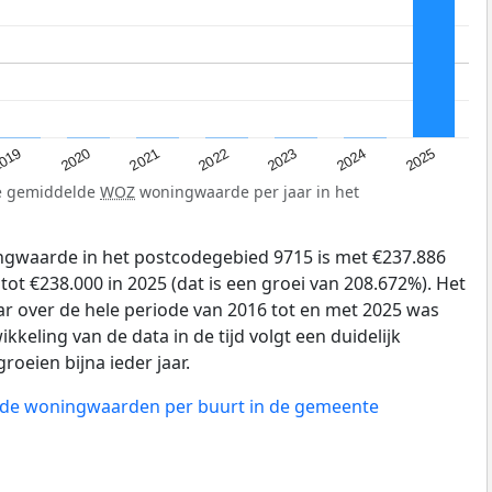
019
2024
2021
2023
2020
2025
2022
de gemiddelde
WOZ
woningwaarde per jaar in het
gwaarde in het postcodegebied 9715 is met €237.886
tot €238.000 in 2025 (dat is een groei van 208.672%). Het
ar over de hele periode van 2016 tot en met 2025 was
kkeling van de data in de tijd volgt een duidelijk
groeien bijna ieder jaar.
n de woningwaarden per buurt in de gemeente