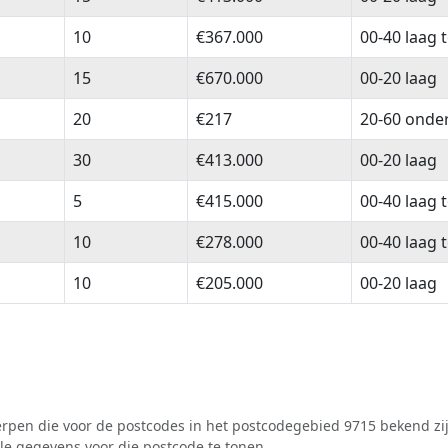
10
€367.000
00-40 laag 
15
€670.000
00-20 laag
20
€217
20-60 onde
30
€413.000
00-20 laag
5
€415.000
00-40 laag 
10
€278.000
00-40 laag 
10
€205.000
00-20 laag
pen die voor de postcodes in het postcodegebied 9715 bekend zij
lle gegevens voor die postcode te tonen.