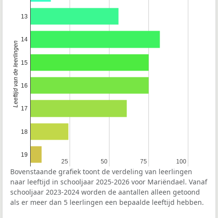
13
14
Leeftijd van de leerlingen
15
16
17
18
19
25
25
50
50
75
75
100
100
Bovenstaande grafiek toont de verdeling van leerlingen
naar leeftijd in schooljaar 2025-2026 voor Mariëndael. Vanaf
schooljaar 2023-2024 worden de aantallen alleen getoond
als er meer dan 5 leerlingen een bepaalde leeftijd hebben.