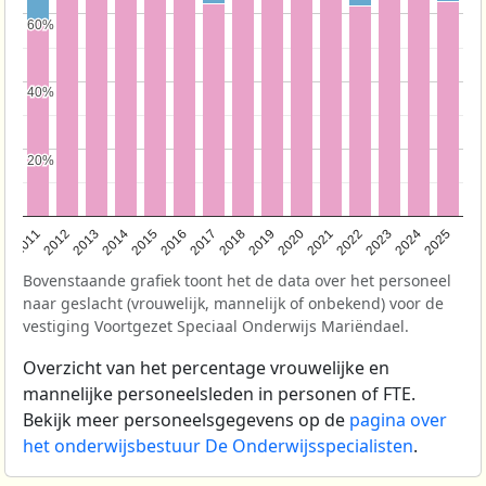
60%
60%
40%
40%
20%
20%
2011
2012
2013
2014
2015
2016
2017
2018
2019
2020
2021
2022
2023
2024
2025
Bovenstaande grafiek toont het de data over het personeel
naar geslacht (vrouwelijk, mannelijk of onbekend) voor de
vestiging Voortgezet Speciaal Onderwijs Mariëndael.
Overzicht van het percentage vrouwelijke en
mannelijke personeelsleden in personen of FTE.
Bekijk meer personeelsgegevens op de
pagina over
het onderwijsbestuur De Onderwijsspecialisten
.