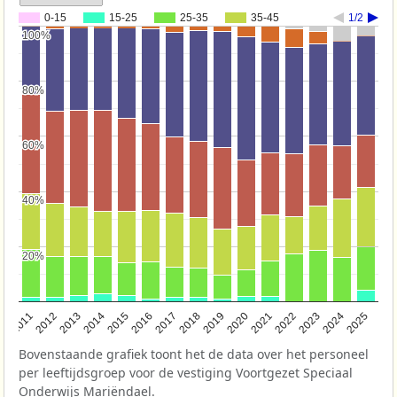
0-15
15-25
25-35
35-45
1/2
100%
100%
80%
80%
60%
60%
40%
40%
20%
20%
2011
2012
2013
2014
2015
2016
2017
2018
2019
2020
2021
2022
2023
2024
2025
Bovenstaande grafiek toont het de data over het personeel
per leeftijdsgroep voor de vestiging Voortgezet Speciaal
Onderwijs Mariëndael.