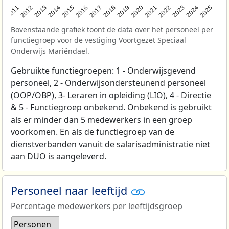
2011
2012
2013
2014
2015
2016
2017
2018
2019
2020
2021
2022
2023
2024
2025
Bovenstaande grafiek toont de data over het personeel per
functiegroep voor de vestiging Voortgezet Speciaal
Onderwijs Mariëndael.
Gebruikte functiegroepen: 1 - Onderwijsgevend
personeel, 2 - Onderwijsondersteunend personeel
(OOP/OBP), 3- Leraren in opleiding (LIO), 4 - Directie
& 5 - Functiegroep onbekend. Onbekend is gebruikt
als er minder dan 5 medewerkers in een groep
voorkomen. En als de functiegroep van de
dienstverbanden vanuit de salarisadministratie niet
aan DUO is aangeleverd.
Personeel naar leeftijd
Percentage medewerkers per leeftijdsgroep
Personen