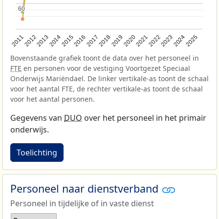
60
60
2013
2018
2023
2015
2020
2025
2012
2017
2022
2014
2019
2024
2011
2016
2021
Bovenstaande grafiek toont de data over het personeel in
FTE
en personen voor de vestiging Voortgezet Speciaal
Onderwijs Mariëndael. De linker vertikale-as toont de schaal
voor het aantal FTE, de rechter vertikale-as toont de schaal
voor het aantal personen.
Gegevens van
DUO
over het personeel in het primair
onderwijs.
Toelichting
Personeel naar dienstverband
Personeel in tijdelijke of in vaste dienst