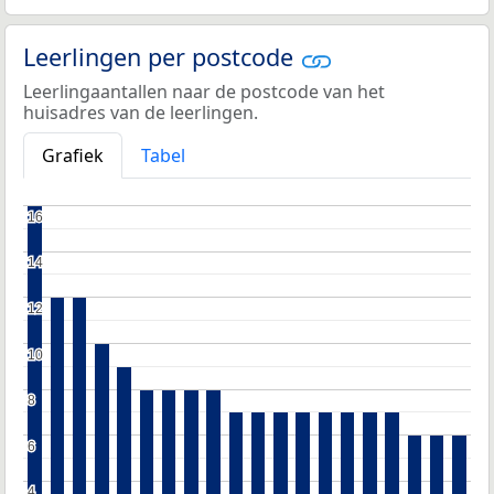
Leerlingen per postcode
Leerlingaantallen naar de postcode van het
huisadres van de leerlingen.
Grafiek
Tabel
16
16
14
14
12
12
10
10
8
8
6
6
4
4