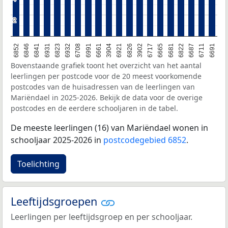
2
2
6852
6846
6841
6931
6823
6932
6708
6991
6661
3904
6921
6826
3902
6717
6665
6681
6822
6687
6711
6691
Bovenstaande grafiek toont het overzicht van het aantal
leerlingen per postcode voor de 20 meest voorkomende
postcodes van de huisadressen van de leerlingen van
Mariëndael in 2025-2026. Bekijk de data voor de overige
postcodes en de eerdere schooljaren in de tabel.
De meeste leerlingen (16) van Mariëndael wonen in
schooljaar 2025-2026 in
postcodegebied 6852
.
Toelichting
Leeftijdsgroepen
Leerlingen per leeftijdsgroep en per schooljaar.