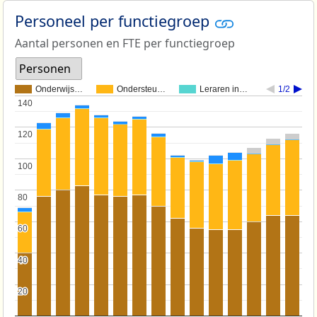
Personeel per functiegroep
Aantal personen en FTE per functiegroep
Personen
Onderwijs…
Ondersteu…
Leraren in…
1/2
140
140
120
120
100
100
80
80
60
60
40
40
20
20