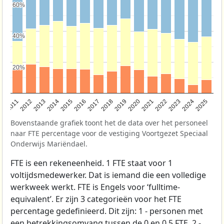
60%
60%
40%
40%
20%
20%
2011
2012
2013
2014
2015
2016
2017
2018
2019
2020
2021
2022
2023
2024
2025
Bovenstaande grafiek toont het de data over het personeel
naar FTE percentage voor de vestiging Voortgezet Speciaal
Onderwijs Mariëndael.
FTE is een rekeneenheid. 1 FTE staat voor 1
voltijdsmedewerker. Dat is iemand die een volledige
werkweek werkt. FTE is Engels voor ‘fulltime-
equivalent’. Er zijn 3 categorieën voor het FTE
percentage gedefinieerd. Dit zijn: 1 - personen met
een betrekkingsomvang tussen de 0 en 0,5 FTE, 2 -