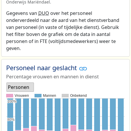
Onderwijs Mariëndael.
Gegevens van
DUO
over het personeel
onderverdeeld naar de aard van het dienstverband
van personeel (in vaste of tijdelijke dienst). Gebruik
het filter boven de grafiek om de data in aantal
personen of in FTE (voltijdsmedewerkers) weer te
geven.
Personeel naar geslacht
Percentage vrouwen en mannen in dienst
Personen
Vrouwen
Mannen
Onbekend
100%
100%
80%
80%