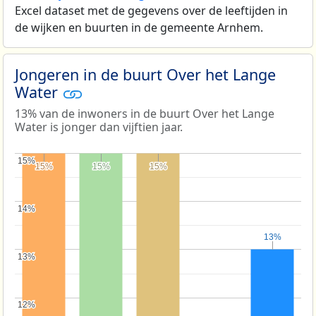
Excel dataset met de gegevens over de leeftijden in
de wijken en buurten in de gemeente Arnhem.
Jongeren in de buurt Over het Lange
Water
13% van de inwoners in de buurt Over het Lange
Water is jonger dan vijftien jaar.
15%
15%
15%
15%
15%
15%
15%
15%
14%
14%
13%
13%
13%
13%
12%
12%