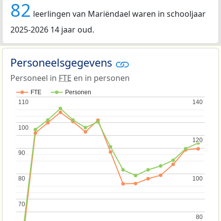
82
leerlingen van Mariëndael waren in schooljaar
2025-2026 14 jaar oud.
Personeelsgegevens
Personeel in
FTE
en in personen
FTE
Personen
110
110
140
140
100
100
120
120
90
90
80
80
100
100
70
70
80
80