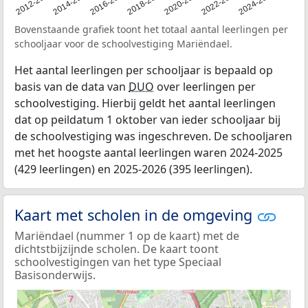
2011
2012-2013
2014-2015
2016-2017
2018-2019
2020-2021
2022-2023
2024-2025
Bovenstaande grafiek toont het totaal aantal leerlingen per
schooljaar voor de schoolvestiging Mariëndael.
Het aantal leerlingen per schooljaar is bepaald op
basis van de data van
DUO
over leerlingen per
schoolvestiging. Hierbij geldt het aantal leerlingen
dat op peildatum 1 oktober van ieder schooljaar bij
de schoolvestiging was ingeschreven. De schooljaren
met het hoogste aantal leerlingen waren 2024-2025
(429 leerlingen) en 2025-2026 (395 leerlingen).
Kaart met scholen in de omgeving
Mariëndael (nummer 1 op de kaart) met de
dichtstbijzijnde scholen. De kaart toont
schoolvestigingen van het type Speciaal
Basisonderwijs.