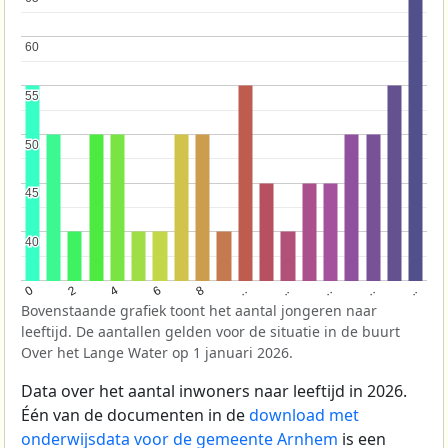
60
60
55
55
50
50
45
45
40
40
..
8
..
4
..
0
..
6
2
..
Bovenstaande grafiek toont het aantal jongeren naar
leeftijd. De aantallen gelden voor de situatie in de buurt
Over het Lange Water op 1 januari 2026.
Data over het aantal inwoners naar leeftijd in 2026.
Één van de documenten in de
download met
onderwijsdata voor de gemeente Arnhem
is een