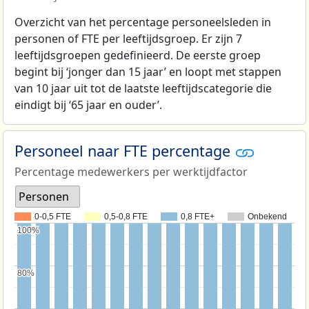
Overzicht van het percentage personeelsleden in
personen of FTE per leeftijdsgroep. Er zijn 7
leeftijdsgroepen gedefinieerd. De eerste groep
begint bij ‘jonger dan 15 jaar’ en loopt met stappen
van 10 jaar uit tot de laatste leeftijdscategorie die
eindigt bij ‘65 jaar en ouder’.
Personeel naar FTE percentage
Percentage medewerkers per werktijdfactor
Personen
0-0,5 FTE
0,5-0,8 FTE
0,8 FTE+
Onbekend
100%
100%
80%
80%