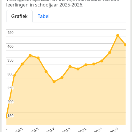
leerlingen in schooljaar 2025-2026.
Grafiek
Tabel
450
450
400
400
350
350
300
300
250
250
200
200
150
150