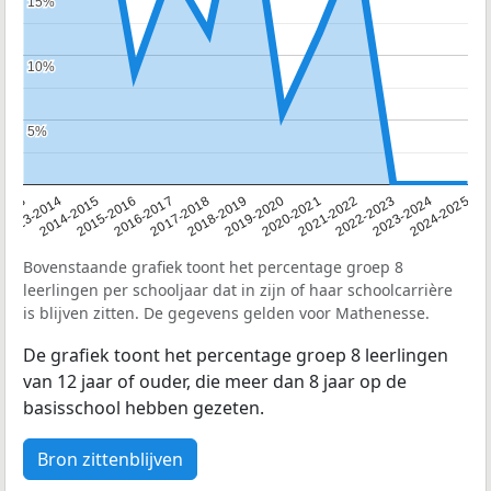
15%
15%
10%
10%
5%
5%
2013
2013-2014
2014-2015
2015-2016
2016-2017
2017-2018
2018-2019
2019-2020
2020-2021
2021-2022
2022-2023
2023-2024
2024-2025
Bovenstaande grafiek toont het percentage groep 8
leerlingen per schooljaar dat in zijn of haar schoolcarrière
is blijven zitten. De gegevens gelden voor Mathenesse.
De grafiek toont het percentage groep 8 leerlingen
van 12 jaar of ouder, die meer dan 8 jaar op de
basisschool hebben gezeten.
Bron zittenblijven