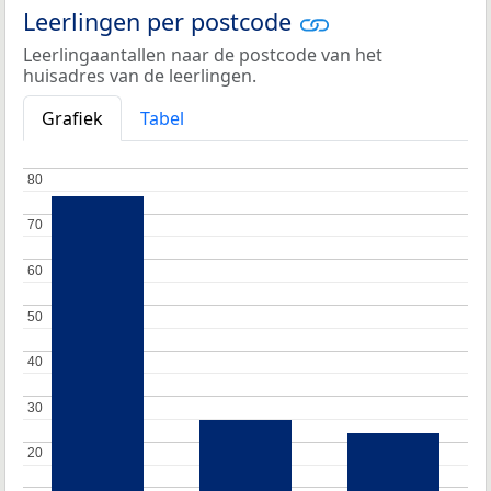
Leerlingen per postcode
Leerlingaantallen naar de postcode van het
huisadres van de leerlingen.
Grafiek
Tabel
80
80
70
70
60
60
50
50
40
40
30
30
20
20