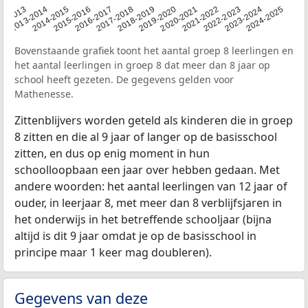
2014-2015
2013-2014
2020-2021
12-2013
2019-2020
2018-2019
2017-2018
2024-2025
2016-2017
2023-2024
2022-2023
2015-2016
2021-2022
Bovenstaande grafiek toont het aantal groep 8 leerlingen en
het aantal leerlingen in groep 8 dat meer dan 8 jaar op
school heeft gezeten. De gegevens gelden voor
Mathenesse.
Zittenblijvers worden geteld als kinderen die in groep
8 zitten en die al 9 jaar of langer op de basisschool
zitten, en dus op enig moment in hun
schoolloopbaan een jaar over hebben gedaan. Met
andere woorden: het aantal leerlingen van 12 jaar of
ouder, in leerjaar 8, met meer dan 8 verblijfsjaren in
het onderwijs in het betreffende schooljaar (bijna
altijd is dit 9 jaar omdat je op de basisschool in
principe maar 1 keer mag doubleren).
Gegevens van deze