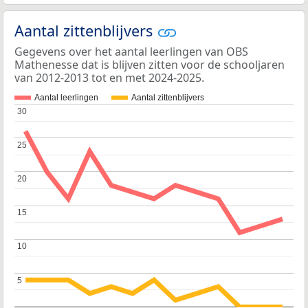
Aantal zittenblijvers
Gegevens over het aantal leerlingen van OBS
Mathenesse dat is blijven zitten voor de schooljaren
van 2012-2013 tot en met 2024-2025.
Aantal leerlingen
Aantal zittenblijvers
30
30
25
25
20
20
15
15
10
10
5
5