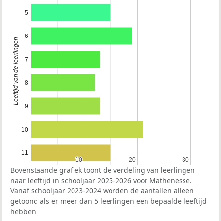
5
6
Leeftijd van de leerlingen
7
8
9
10
11
10
10
20
20
30
30
Bovenstaande grafiek toont de verdeling van leerlingen
naar leeftijd in schooljaar 2025-2026 voor Mathenesse.
Vanaf schooljaar 2023-2024 worden de aantallen alleen
getoond als er meer dan 5 leerlingen een bepaalde leeftijd
hebben.