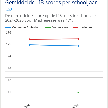
Gemiddelde LIB scores per schooljaar
De gemiddelde score op de LIB toets in schooljaar
2024-2025 voor Mathenesse was 171.
Gemeente Rotterdam
Mathenesse
Nederland
176
176
175
175
174
174
173
173
172
172
171
171