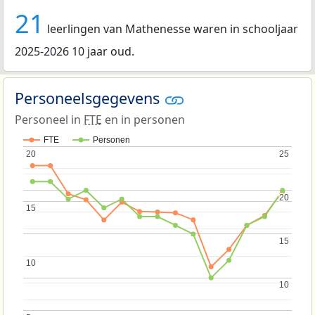
21
leerlingen van Mathenesse waren in schooljaar
2025-2026 10 jaar oud.
Personeelsgegevens
Personeel in
FTE
en in personen
FTE
Personen
20
20
25
25
20
20
15
15
15
15
10
10
10
10