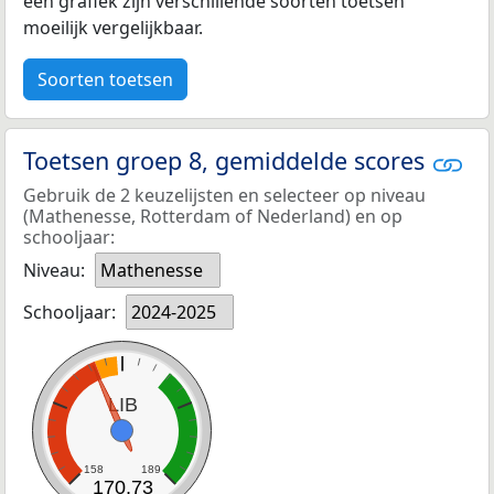
een grafiek zijn verschillende soorten toetsen
moeilijk vergelijkbaar.
Soorten toetsen
Toetsen groep 8, gemiddelde scores
Gebruik de 2 keuzelijsten en selecteer op niveau
(Mathenesse, Rotterdam of Nederland) en op
schooljaar:
Niveau:
Mathenesse
Schooljaar:
2024-2025
LIB
158
189
170,73