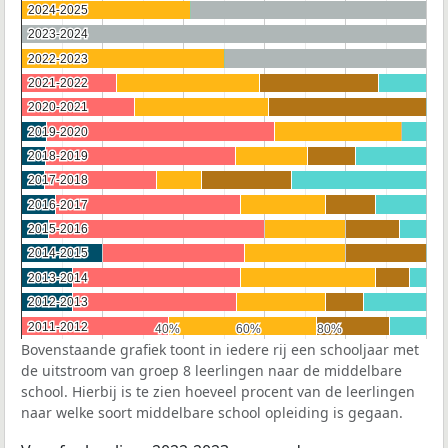
2024-2025
2024-2025
2023-2024
2023-2024
2022-2023
2022-2023
2021-2022
2021-2022
2020-2021
2020-2021
2019-2020
2019-2020
2018-2019
2018-2019
2017-2018
2017-2018
2016-2017
2016-2017
2015-2016
2015-2016
2014-2015
2014-2015
2013-2014
2013-2014
2012-2013
2012-2013
2011-2012
2011-2012
40%
40%
60%
60%
80%
80%
Bovenstaande grafiek toont in iedere rij een schooljaar met
de uitstroom van groep 8 leerlingen naar de middelbare
school. Hierbij is te zien hoeveel procent van de leerlingen
naar welke soort middelbare school opleiding is gegaan.