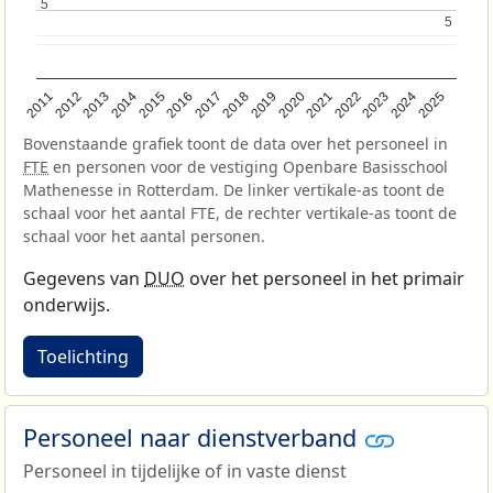
5
5
5
5
2013
2018
2023
2015
2020
2025
2012
2017
2022
2014
2019
2024
2011
2016
2021
Bovenstaande grafiek toont de data over het personeel in
FTE
en personen voor de vestiging Openbare Basisschool
Mathenesse in Rotterdam. De linker vertikale-as toont de
schaal voor het aantal FTE, de rechter vertikale-as toont de
schaal voor het aantal personen.
Gegevens van
DUO
over het personeel in het primair
onderwijs.
Toelichting
Personeel naar dienstverband
Personeel in tijdelijke of in vaste dienst