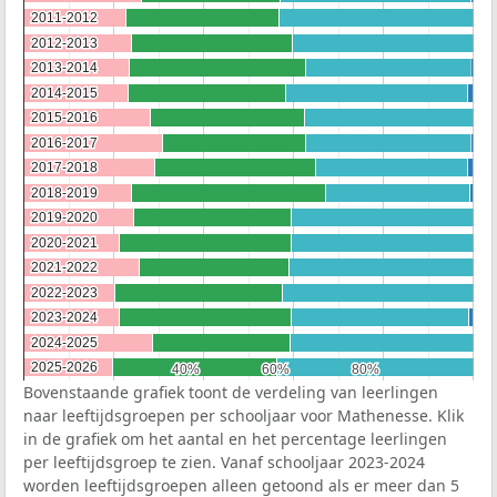
2011-2012
2011-2012
2012-2013
2012-2013
2013-2014
2013-2014
2014-2015
2014-2015
2015-2016
2015-2016
2016-2017
2016-2017
2017-2018
2017-2018
2018-2019
2018-2019
2019-2020
2019-2020
2020-2021
2020-2021
2021-2022
2021-2022
2022-2023
2022-2023
2023-2024
2023-2024
2024-2025
2024-2025
2025-2026
2025-2026
40%
40%
60%
60%
80%
80%
Bovenstaande grafiek toont de verdeling van leerlingen
naar leeftijdsgroepen per schooljaar voor Mathenesse. Klik
in de grafiek om het aantal en het percentage leerlingen
per leeftijdsgroep te zien. Vanaf schooljaar 2023-2024
worden leeftijdsgroepen alleen getoond als er meer dan 5