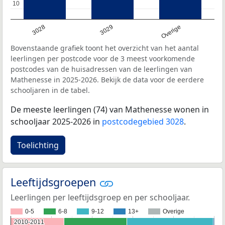
10
10
3028
3029
Overige
Bovenstaande grafiek toont het overzicht van het aantal
leerlingen per postcode voor de 3 meest voorkomende
postcodes van de huisadressen van de leerlingen van
Mathenesse in 2025-2026. Bekijk de data voor de eerdere
schooljaren in de tabel.
De meeste leerlingen (74) van Mathenesse wonen in
schooljaar 2025-2026 in
postcodegebied 3028
.
Toelichting
Leeftijdsgroepen
Leerlingen per leeftijdsgroep en per schooljaar.
0-5
6-8
9-12
13+
Overige
2010-2011
2010-2011