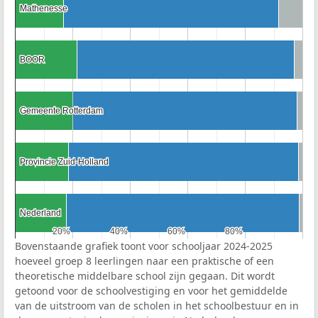
Mathenesse
Mathenesse
BOOR
BOOR
Gemeente Rotterdam
Gemeente Rotterdam
Provincie Zuid-Holland
Provincie Zuid-Holland
Nederland
Nederland
20%
20%
40%
40%
60%
60%
80%
80%
Bovenstaande grafiek toont voor schooljaar 2024-2025
hoeveel groep 8 leerlingen naar een praktische of een
theoretische middelbare school zijn gegaan. Dit wordt
getoond voor de schoolvestiging en voor het gemiddelde
van de uitstroom van de scholen in het schoolbestuur en in