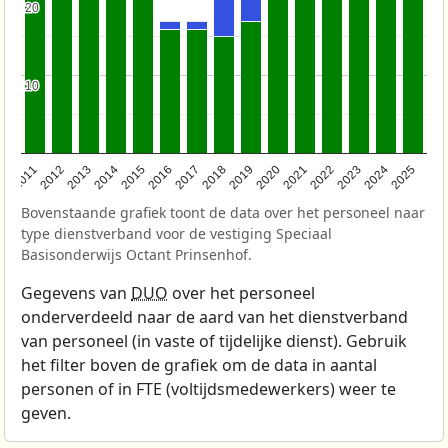
20
20
10
10
2011
2012
2013
2014
2015
2016
2017
2018
2019
2020
2021
2022
2023
2024
2025
Bovenstaande grafiek toont de data over het personeel naar
type dienstverband voor de vestiging Speciaal
Basisonderwijs Octant Prinsenhof.
Gegevens van
DUO
over het personeel
onderverdeeld naar de aard van het dienstverband
van personeel (in vaste of tijdelijke dienst). Gebruik
het filter boven de grafiek om de data in aantal
personen of in FTE (voltijdsmedewerkers) weer te
geven.