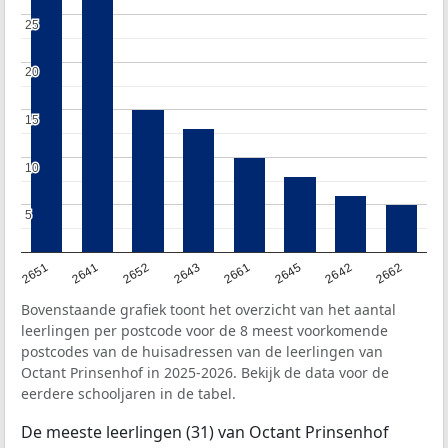
25
25
20
20
15
15
10
10
5
5
2651
2641
2652
2643
2661
2645
2642
2662
Bovenstaande grafiek toont het overzicht van het aantal
leerlingen per postcode voor de 8 meest voorkomende
postcodes van de huisadressen van de leerlingen van
Octant Prinsenhof in 2025-2026. Bekijk de data voor de
eerdere schooljaren in de tabel.
De meeste leerlingen (31) van Octant Prinsenhof