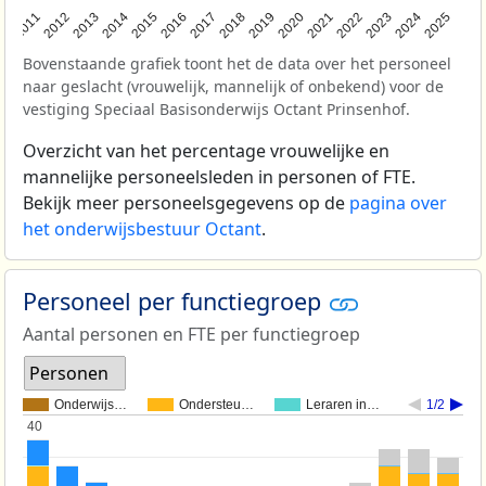
2011
2012
2013
2014
2015
2016
2017
2018
2019
2020
2021
2022
2023
2024
2025
Bovenstaande grafiek toont het de data over het personeel
naar geslacht (vrouwelijk, mannelijk of onbekend) voor de
vestiging Speciaal Basisonderwijs Octant Prinsenhof.
Overzicht van het percentage vrouwelijke en
mannelijke personeelsleden in personen of FTE.
Bekijk meer personeelsgegevens op de
pagina over
het onderwijsbestuur Octant
.
Personeel per functiegroep
Aantal personen en FTE per functiegroep
Personen
Onderwijs…
Ondersteu…
Leraren in…
1/2
40
40