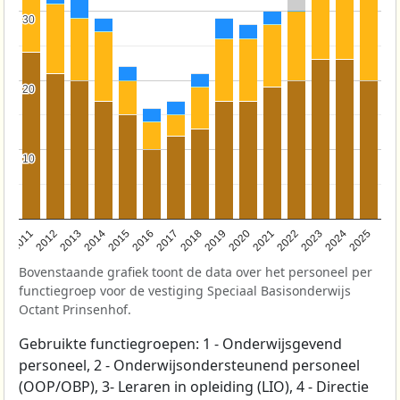
30
30
20
20
10
10
2011
2012
2013
2014
2015
2016
2017
2018
2019
2020
2021
2022
2023
2024
2025
Bovenstaande grafiek toont de data over het personeel per
functiegroep voor de vestiging Speciaal Basisonderwijs
Octant Prinsenhof.
Gebruikte functiegroepen: 1 - Onderwijsgevend
personeel, 2 - Onderwijsondersteunend personeel
(OOP/OBP), 3- Leraren in opleiding (LIO), 4 - Directie