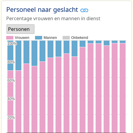
Personeel naar geslacht
Percentage vrouwen en mannen in dienst
Personen
Vrouwen
Mannen
Onbekend
100%
100%
80%
80%
60%
60%
40%
40%
20%
20%