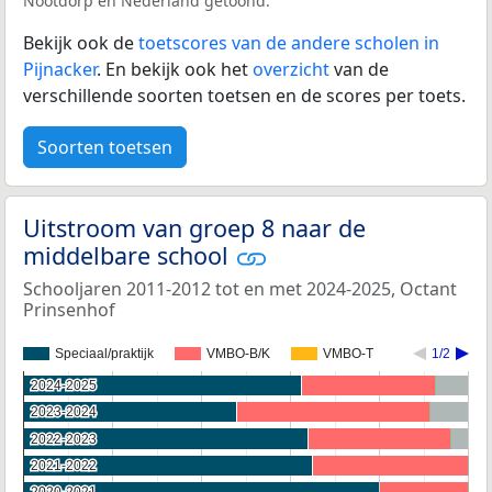
Nootdorp en Nederland getoond.
Bekijk ook de
toetscores van de andere scholen in
Pijnacker
. En bekijk ook het
overzicht
van de
verschillende soorten toetsen en de scores per toets.
Soorten toetsen
Uitstroom van groep 8 naar de
middelbare school
Schooljaren 2011-2012 tot en met 2024-2025, Octant
Prinsenhof
Speciaal/praktijk
VMBO-B/K
VMBO-T
1/2
2024-2025
2024-2025
2023-2024
2023-2024
2022-2023
2022-2023
2021-2022
2021-2022