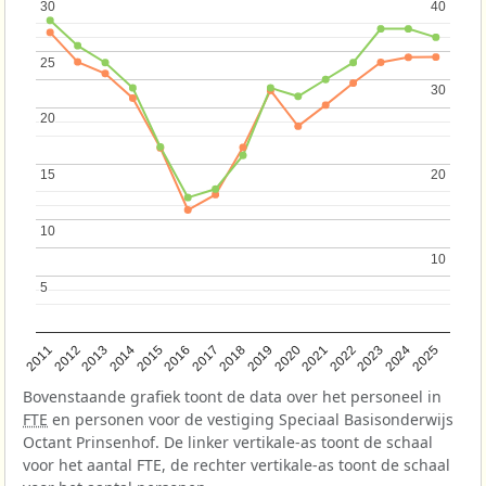
30
30
40
40
25
25
30
30
20
20
15
15
20
20
10
10
10
10
5
5
2013
2018
2023
2015
2020
2025
2012
2017
2022
2014
2019
2024
2011
2016
2021
Bovenstaande grafiek toont de data over het personeel in
FTE
en personen voor de vestiging Speciaal Basisonderwijs
Octant Prinsenhof. De linker vertikale-as toont de schaal
voor het aantal FTE, de rechter vertikale-as toont de schaal