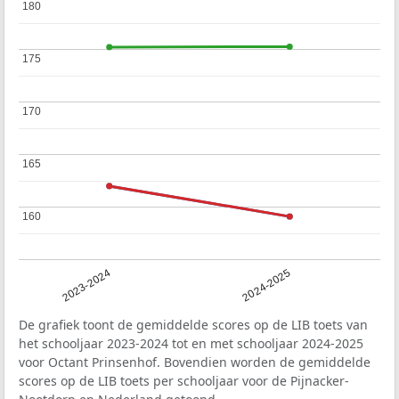
180
180
175
175
170
170
165
165
160
160
2023-2024
2024-2025
De grafiek toont de gemiddelde scores op de LIB toets van
het schooljaar 2023-2024 tot en met schooljaar 2024-2025
voor Octant Prinsenhof. Bovendien worden de gemiddelde
scores op de LIB toets per schooljaar voor de Pijnacker-