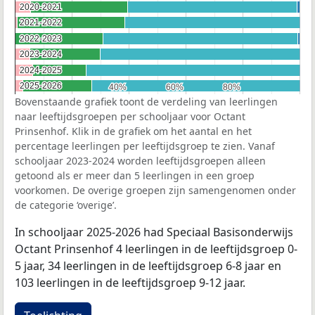
2020-2021
2020-2021
2021-2022
2021-2022
2022-2023
2022-2023
2023-2024
2023-2024
2024-2025
2024-2025
2025-2026
2025-2026
40%
40%
60%
60%
80%
80%
Bovenstaande grafiek toont de verdeling van leerlingen
naar leeftijdsgroepen per schooljaar voor Octant
Prinsenhof. Klik in de grafiek om het aantal en het
percentage leerlingen per leeftijdsgroep te zien. Vanaf
schooljaar 2023-2024 worden leeftijdsgroepen alleen
getoond als er meer dan 5 leerlingen in een groep
voorkomen. De overige groepen zijn samengenomen onder
de categorie ‘overige’.
In schooljaar 2025-2026 had Speciaal Basisonderwijs
Octant Prinsenhof 4 leerlingen in de leeftijdsgroep 0-
5 jaar, 34 leerlingen in de leeftijdsgroep 6-8 jaar en
103 leerlingen in de leeftijdsgroep 9-12 jaar.