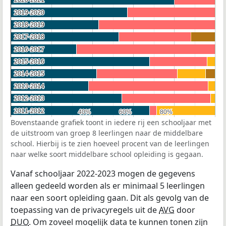
2020-2021
2020-2021
2019-2020
2019-2020
2018-2019
2018-2019
2017-2018
2017-2018
2016-2017
2016-2017
2015-2016
2015-2016
2014-2015
2014-2015
2013-2014
2013-2014
2012-2013
2012-2013
2011-2012
2011-2012
40%
40%
60%
60%
80%
80%
Bovenstaande grafiek toont in iedere rij een schooljaar met
de uitstroom van groep 8 leerlingen naar de middelbare
school. Hierbij is te zien hoeveel procent van de leerlingen
naar welke soort middelbare school opleiding is gegaan.
Vanaf schooljaar 2022-2023 mogen de gegevens
alleen gedeeld worden als er minimaal 5 leerlingen
naar een soort opleiding gaan. Dit als gevolg van de
toepassing van de privacyregels uit de
AVG
door
DUO
. Om zoveel mogelijk data te kunnen tonen zijn