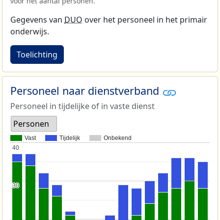
voor het aantal personen.
Gegevens van
DUO
over het personeel in het primair
onderwijs.
Toelichting
Personeel naar dienstverband
Personeel in tijdelijke of in vaste dienst
Personen
Vast
Tijdelijk
Onbekend
40
40
30
30