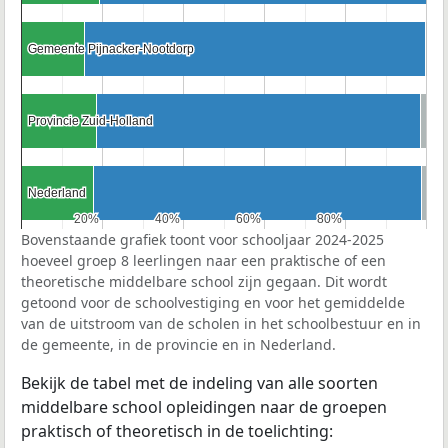
Gemeente Pijnacker-Nootdorp
Gemeente Pijnacker-Nootdorp
Provincie Zuid-Holland
Provincie Zuid-Holland
Nederland
Nederland
20%
20%
40%
40%
60%
60%
80%
80%
Bovenstaande grafiek toont voor schooljaar 2024-2025
hoeveel groep 8 leerlingen naar een praktische of een
theoretische middelbare school zijn gegaan. Dit wordt
getoond voor de schoolvestiging en voor het gemiddelde
van de uitstroom van de scholen in het schoolbestuur en in
de gemeente, in de provincie en in Nederland.
Bekijk de tabel met de indeling van alle soorten
middelbare school opleidingen naar de groepen
praktisch of theoretisch in de toelichting: