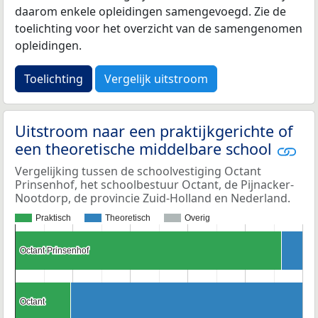
daarom enkele opleidingen samengevoegd. Zie de
toelichting voor het overzicht van de samengenomen
opleidingen.
Toelichting
Vergelijk uitstroom
Uitstroom naar een praktijkgerichte of
een theoretische middelbare school
Vergelijking tussen de schoolvestiging Octant
Prinsenhof, het schoolbestuur Octant, de Pijnacker-
Nootdorp, de provincie Zuid-Holland en Nederland.
Praktisch
Theoretisch
Overig
Octant Prinsenhof
Octant Prinsenhof
Octant
Octant