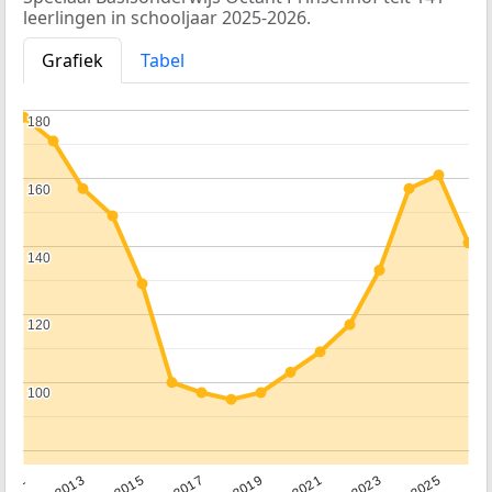
leerlingen in schooljaar 2025-2026.
Grafiek
Tabel
180
180
160
160
140
140
120
120
100
100