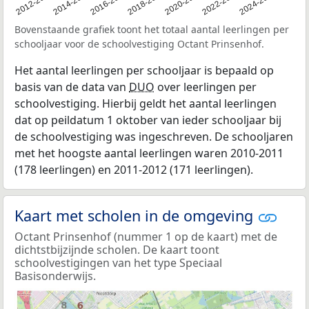
2011
2012-2013
2014-2015
2016-2017
2018-2019
2020-2021
2022-2023
2024-2025
Bovenstaande grafiek toont het totaal aantal leerlingen per
schooljaar voor de schoolvestiging Octant Prinsenhof.
Het aantal leerlingen per schooljaar is bepaald op
basis van de data van
DUO
over leerlingen per
schoolvestiging. Hierbij geldt het aantal leerlingen
dat op peildatum 1 oktober van ieder schooljaar bij
de schoolvestiging was ingeschreven. De schooljaren
met het hoogste aantal leerlingen waren 2010-2011
(178 leerlingen) en 2011-2012 (171 leerlingen).
Kaart met scholen in de omgeving
Octant Prinsenhof (nummer 1 op de kaart) met de
dichtstbijzijnde scholen. De kaart toont
schoolvestigingen van het type Speciaal
Basisonderwijs.