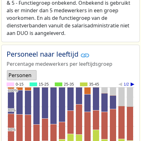
& 5 - Functiegroep onbekend. Onbekend is gebruikt
als er minder dan 5 medewerkers in een groep
voorkomen. En als de functiegroep van de
dienstverbanden vanuit de salarisadministratie niet
aan DUO is aangeleverd.
Personeel naar leeftijd
Percentage medewerkers per leeftijdsgroep
Personen
0-15
15-25
25-35
35-45
1/2
100%
100%
80%
80%
60%
60%