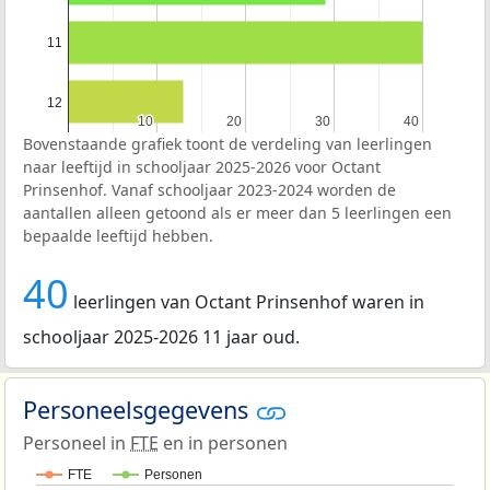
11
12
10
10
20
20
30
30
40
40
Bovenstaande grafiek toont de verdeling van leerlingen
naar leeftijd in schooljaar 2025-2026 voor Octant
Prinsenhof. Vanaf schooljaar 2023-2024 worden de
aantallen alleen getoond als er meer dan 5 leerlingen een
bepaalde leeftijd hebben.
40
leerlingen van Octant Prinsenhof waren in
schooljaar 2025-2026 11 jaar oud.
Personeelsgegevens
Personeel in
FTE
en in personen
FTE
Personen