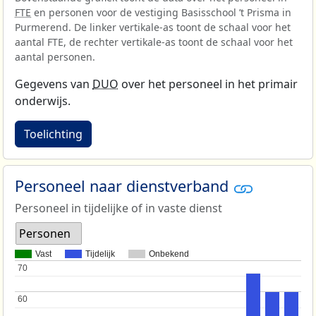
FTE
en personen voor de vestiging Basisschool ’t Prisma in
Purmerend. De linker vertikale-as toont de schaal voor het
aantal FTE, de rechter vertikale-as toont de schaal voor het
aantal personen.
Gegevens van
DUO
over het personeel in het primair
onderwijs.
Toelichting
Personeel naar dienstverband
Personeel in tijdelijke of in vaste dienst
Personen
Vast
Tijdelijk
Onbekend
70
70
60
60