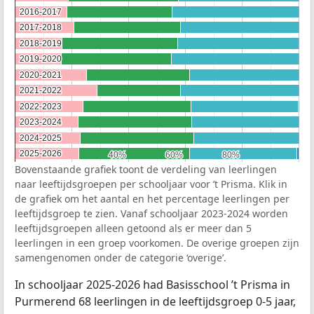
2016-2017
2016-2017
2017-2018
2017-2018
2018-2019
2018-2019
2019-2020
2019-2020
2020-2021
2020-2021
2021-2022
2021-2022
2022-2023
2022-2023
2023-2024
2023-2024
2024-2025
2024-2025
2025-2026
2025-2026
40%
40%
60%
60%
80%
80%
Bovenstaande grafiek toont de verdeling van leerlingen
naar leeftijdsgroepen per schooljaar voor ’t Prisma. Klik in
de grafiek om het aantal en het percentage leerlingen per
leeftijdsgroep te zien. Vanaf schooljaar 2023-2024 worden
leeftijdsgroepen alleen getoond als er meer dan 5
leerlingen in een groep voorkomen. De overige groepen zijn
samengenomen onder de categorie ‘overige’.
In schooljaar 2025-2026 had Basisschool ’t Prisma in
Purmerend 68 leerlingen in de leeftijdsgroep 0-5 jaar,