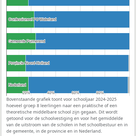
Confessioneel PO Waterland
Confessioneel PO Waterland
Gemeente Purmerend
Gemeente Purmerend
Provincie Noord-Holland
Provincie Noord-Holland
Nederland
Nederland
20%
20%
40%
40%
60%
60%
80%
80%
Bovenstaande grafiek toont voor schooljaar 2024-2025
hoeveel groep 8 leerlingen naar een praktische of een
theoretische middelbare school zijn gegaan. Dit wordt
getoond voor de schoolvestiging en voor het gemiddelde
van de uitstroom van de scholen in het schoolbestuur en in
de gemeente, in de provincie en in Nederland.