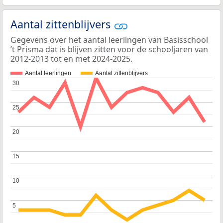
Aantal zittenblijvers
Gegevens over het aantal leerlingen van Basisschool
’t Prisma dat is blijven zitten voor de schooljaren van
2012-2013 tot en met 2024-2025.
Aantal leerlingen
Aantal zittenblijvers
30
30
25
25
20
20
15
15
10
10
5
5