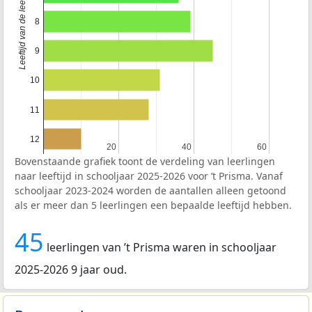
Leeftijd van de leerlingen
8
9
10
11
12
20
20
40
40
60
60
Bovenstaande grafiek toont de verdeling van leerlingen
naar leeftijd in schooljaar 2025-2026 voor ’t Prisma. Vanaf
schooljaar 2023-2024 worden de aantallen alleen getoond
als er meer dan 5 leerlingen een bepaalde leeftijd hebben.
45
leerlingen van ’t Prisma waren in schooljaar
2025-2026 9 jaar oud.