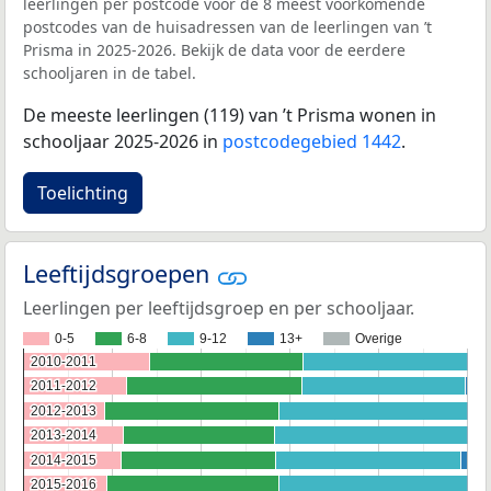
leerlingen per postcode voor de 8 meest voorkomende
postcodes van de huisadressen van de leerlingen van ’t
Prisma in 2025-2026. Bekijk de data voor de eerdere
schooljaren in de tabel.
De meeste leerlingen (119) van ’t Prisma wonen in
schooljaar 2025-2026 in
postcodegebied 1442
.
Toelichting
Leeftijdsgroepen
Leerlingen per leeftijdsgroep en per schooljaar.
0-5
6-8
9-12
13+
Overige
2010-2011
2010-2011
2011-2012
2011-2012
2012-2013
2012-2013
2013-2014
2013-2014
2014-2015
2014-2015
2015-2016
2015-2016