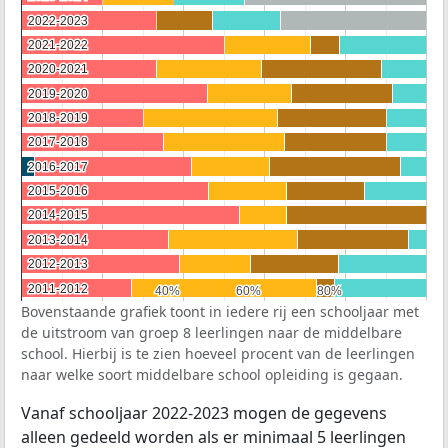
2022-2023
2022-2023
2021-2022
2021-2022
2020-2021
2020-2021
2019-2020
2019-2020
2018-2019
2018-2019
2017-2018
2017-2018
2016-2017
2016-2017
2015-2016
2015-2016
2014-2015
2014-2015
2013-2014
2013-2014
2012-2013
2012-2013
2011-2012
2011-2012
40%
40%
60%
60%
80%
80%
Bovenstaande grafiek toont in iedere rij een schooljaar met
de uitstroom van groep 8 leerlingen naar de middelbare
school. Hierbij is te zien hoeveel procent van de leerlingen
naar welke soort middelbare school opleiding is gegaan.
Vanaf schooljaar 2022-2023 mogen de gegevens
alleen gedeeld worden als er minimaal 5 leerlingen