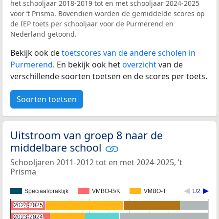
het schooljaar 2018-2019 tot en met schooljaar 2024-2025
voor ’t Prisma. Bovendien worden de gemiddelde scores op
de IEP toets per schooljaar voor de Purmerend en
Nederland getoond.
Bekijk ook de
toetscores van de andere scholen in
Purmerend
. En bekijk ook het
overzicht
van de
verschillende soorten toetsen en de scores per toets.
Soorten toetsen
Uitstroom van groep 8 naar de
middelbare school
Schooljaren 2011-2012 tot en met 2024-2025, ’t
Prisma
Speciaal/praktijk
VMBO-B/K
VMBO-T
1/2
2024-2025
2024-2025
2023-2024
2023-2024