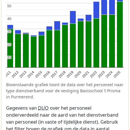
50
50
40
40
30
30
20
20
10
10
2011
2012
2013
2014
2015
2016
2017
2018
2019
2020
2021
2022
2023
2024
2025
Bovenstaande grafiek toont de data over het personeel naar
type dienstverband voor de vestiging Basisschool ’t Prisma
in Purmerend.
Gegevens van
DUO
over het personeel
onderverdeeld naar de aard van het dienstverband
van personeel (in vaste of tijdelijke dienst). Gebruik
het filter boven de grafiek om de data in aantal