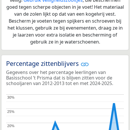
veilig!
Gebruik veiligheidszooltjes
, die beschermen
goed tegen scherpe objecten in je voet! Het materiaal
van de zolen lijkt op dat van een kogelvrij vest.
Bescherm je voeten tegen spijkers en schroeven bij
het klussen, gebruik ze bij evenementen, draag ze in
je laarzen voor extra isolatie en bescherming of
gebruik ze in je waterschoenen.
Percentage zittenblijvers
Gegevens over het percentage leerlingen van
Basisschool ’t Prisma dat is blijven zitten voor de
schooljaren van 2012-2013 tot en met 2024-2025.
30%
30%
25%
25%
20%
20%