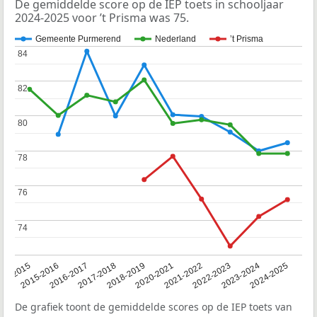
De gemiddelde score op de IEP toets in schooljaar
2024-2025 voor ’t Prisma was 75.
Gemeente Purmerend
Nederland
’t Prisma
84
84
82
82
80
80
78
78
76
76
74
74
14-2015
2015-2016
2016-2017
2017-2018
2018-2019
2020-2021
2021-2022
2022-2023
2023-2024
2024-2025
De grafiek toont de gemiddelde scores op de IEP toets van