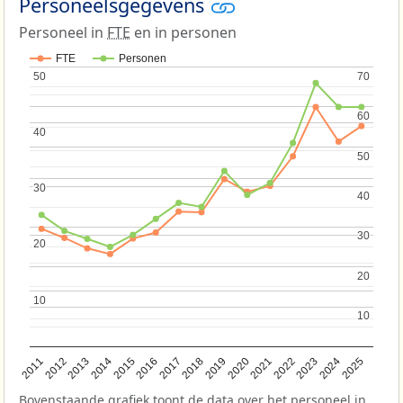
Personeelsgegevens
Personeel in
FTE
en in personen
FTE
Personen
50
50
70
70
60
60
40
40
50
50
30
30
40
40
30
30
20
20
20
20
10
10
10
10
2013
2018
2023
2015
2020
2025
2012
2017
2022
2014
2019
2024
2011
2016
2021
Bovenstaande grafiek toont de data over het personeel in