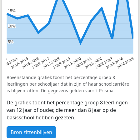
15%
15%
10%
10%
5%
5%
2013
2013-2014
2014-2015
2015-2016
2016-2017
2017-2018
2018-2019
2019-2020
2020-2021
2021-2022
2022-2023
2023-2024
2024-2025
Bovenstaande grafiek toont het percentage groep 8
leerlingen per schooljaar dat in zijn of haar schoolcarrière
is blijven zitten. De gegevens gelden voor ’t Prisma.
De grafiek toont het percentage groep 8 leerlingen
van 12 jaar of ouder, die meer dan 8 jaar op de
basisschool hebben gezeten.
Bron zittenblijven