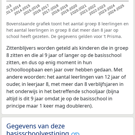
2014-2015
2013-2014
2020-2021
12-2013
2019-2020
2018-2019
2017-2018
2024-2025
2016-2017
2023-2024
2022-2023
2015-2016
2021-2022
Bovenstaande grafiek toont het aantal groep 8 leerlingen en
het aantal leerlingen in groep 8 dat meer dan 8 jaar op
school heeft gezeten. De gegevens gelden voor ’t Prisma.
Zittenblijvers worden geteld als kinderen die in groep
8 zitten en die al 9 jaar of langer op de basisschool
zitten, en dus op enig moment in hun
schoolloopbaan een jaar over hebben gedaan. Met
andere woorden: het aantal leerlingen van 12 jaar of
ouder, in leerjaar 8, met meer dan 8 verblijfsjaren in
het onderwijs in het betreffende schooljaar (bijna
altijd is dit 9 jaar omdat je op de basisschool in
principe maar 1 keer mag doubleren).
Gegevens van deze
basisschoolvestiging