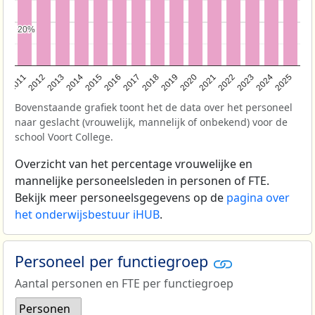
20%
20%
2011
2012
2013
2014
2015
2016
2017
2018
2019
2020
2021
2022
2023
2024
2025
Bovenstaande grafiek toont het de data over het personeel
naar geslacht (vrouwelijk, mannelijk of onbekend) voor de
school Voort College.
Overzicht van het percentage vrouwelijke en
mannelijke personeelsleden in personen of FTE.
Bekijk meer personeelsgegevens op de
pagina over
het onderwijsbestuur iHUB
.
Personeel per functiegroep
Aantal personen en FTE per functiegroep
Personen