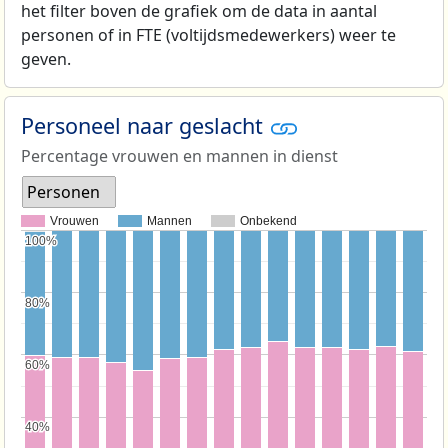
het filter boven de grafiek om de data in aantal
personen of in FTE (voltijdsmedewerkers) weer te
geven.
Personeel naar geslacht
Percentage vrouwen en mannen in dienst
Personen
Vrouwen
Mannen
Onbekend
100%
100%
80%
80%
60%
60%
40%
40%