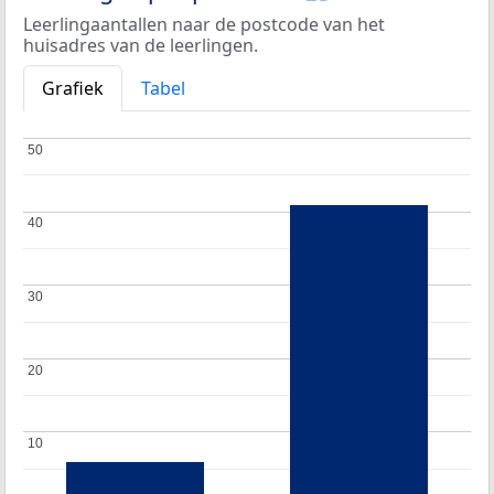
Leerlingaantallen naar de postcode van het
huisadres van de leerlingen.
Grafiek
Tabel
50
50
40
40
30
30
20
20
10
10