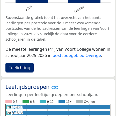
1104
Overige
Bovenstaande grafiek toont het overzicht van het aantal
leerlingen per postcode voor de 2 meest voorkomende
postcodes van de huisadressen van de leerlingen van Voort
College in 2025-2026. Bekijk de data voor de eerdere
schooljaren in de tabel.
De meeste leerlingen (41) van Voort College wonen in
schooljaar 2025-2026 in
postcodegebied Overige
.
Toelichting
Leeftijdsgroepen
Leerlingen per leeftijdsgroep en per schooljaar.
0-5
6-8
9-12
13+
Overige
2010-2011
2010-2011
2011-2012
2011-2012