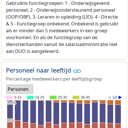
Gebruikte functiegroepen: 1 - Onderwijsgevend
personeel, 2 - Onderwijsondersteunend personeel
(OOP/OBP), 3- Leraren in opleiding (LIO), 4 - Directie
& 5 - Functiegroep onbekend. Onbekend is gebruikt
als er minder dan 5 medewerkers in een groep
voorkomen. En als de functiegroep van de
dienstverbanden vanuit de salarisadministratie niet
aan DUO is aangeleverd.
Personeel naar leeftijd
Percentage medewerkers per leeftijdsgroep
Personen
0-15
15-25
25-35
35-45
1/2
100%
100%
80%
80%