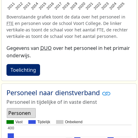
2013
2018
2023
2015
2020
2025
2012
2017
2022
2014
2019
2024
2011
2016
2021
Bovenstaande grafiek toont de data over het personeel in
FTE
en personen voor de school Voort College. De linker
vertikale-as toont de schaal voor het aantal FTE, de rechter
vertikale-as toont de schaal voor het aantal personen.
Gegevens van
DUO
over het personeel in het primair
onderwijs.
Toelichting
Personeel naar dienstverband
Personeel in tijdelijke of in vaste dienst
Personen
Vast
Tijdelijk
Onbekend
400
400