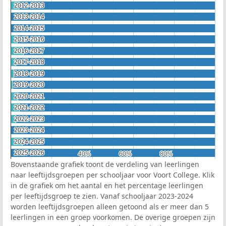
2012-2013
2012-2013
2013-2014
2013-2014
2014-2015
2014-2015
2015-2016
2015-2016
2016-2017
2016-2017
2017-2018
2017-2018
2018-2019
2018-2019
2019-2020
2019-2020
2020-2021
2020-2021
2021-2022
2021-2022
2022-2023
2022-2023
2023-2024
2023-2024
2024-2025
2024-2025
2025-2026
2025-2026
40%
40%
60%
60%
80%
80%
Bovenstaande grafiek toont de verdeling van leerlingen
naar leeftijdsgroepen per schooljaar voor Voort College. Klik
in de grafiek om het aantal en het percentage leerlingen
per leeftijdsgroep te zien. Vanaf schooljaar 2023-2024
worden leeftijdsgroepen alleen getoond als er meer dan 5
leerlingen in een groep voorkomen. De overige groepen zijn