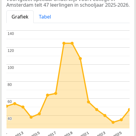
Amsterdam telt 47 leerlingen in schooljaar 2025-2026.
Grafiek
Tabel
140
140
120
120
100
100
80
80
60
60
40
40