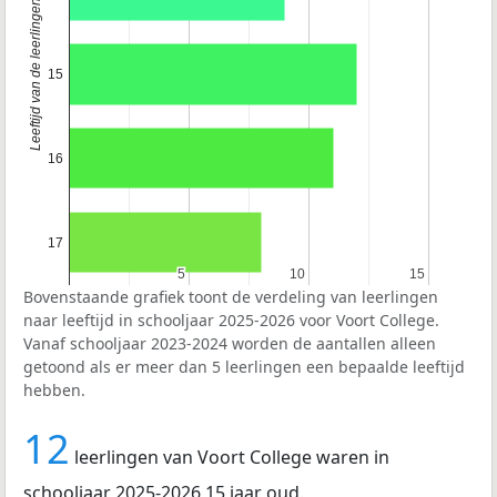
Leeftijd van de leerlingen
15
16
17
5
5
10
10
15
15
Bovenstaande grafiek toont de verdeling van leerlingen
naar leeftijd in schooljaar 2025-2026 voor Voort College.
Vanaf schooljaar 2023-2024 worden de aantallen alleen
getoond als er meer dan 5 leerlingen een bepaalde leeftijd
hebben.
12
leerlingen van Voort College waren in
schooljaar 2025-2026 15 jaar oud.