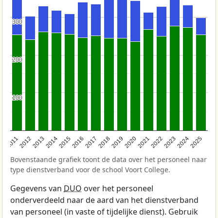
300
300
200
200
100
100
2011
2012
2013
2014
2015
2016
2017
2018
2019
2020
2021
2022
2023
2024
2025
Bovenstaande grafiek toont de data over het personeel naar
type dienstverband voor de school Voort College.
Gegevens van
DUO
over het personeel
onderverdeeld naar de aard van het dienstverband
van personeel (in vaste of tijdelijke dienst). Gebruik