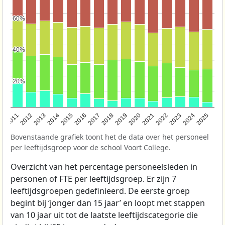
60%
60%
40%
40%
20%
20%
2011
2012
2013
2014
2015
2016
2017
2018
2019
2020
2021
2022
2023
2024
2025
Bovenstaande grafiek toont het de data over het personeel
per leeftijdsgroep voor de school Voort College.
Overzicht van het percentage personeelsleden in
personen of FTE per leeftijdsgroep. Er zijn 7
leeftijdsgroepen gedefinieerd. De eerste groep
begint bij ‘jonger dan 15 jaar’ en loopt met stappen
van 10 jaar uit tot de laatste leeftijdscategorie die