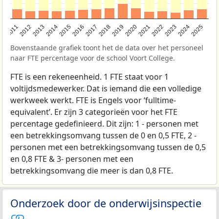
2011
2012
2013
2014
2015
2016
2017
2018
2019
2020
2021
2022
2023
2024
2025
Bovenstaande grafiek toont het de data over het personeel
naar FTE percentage voor de school Voort College.
FTE is een rekeneenheid. 1 FTE staat voor 1
voltijdsmedewerker. Dat is iemand die een volledige
werkweek werkt. FTE is Engels voor ‘fulltime-
equivalent’. Er zijn 3 categorieën voor het FTE
percentage gedefinieerd. Dit zijn: 1 - personen met
een betrekkingsomvang tussen de 0 en 0,5 FTE, 2 -
personen met een betrekkingsomvang tussen de 0,5
en 0,8 FTE & 3- personen met een
betrekkingsomvang die meer is dan 0,8 FTE.
Onderzoek door de onderwijsinspectie