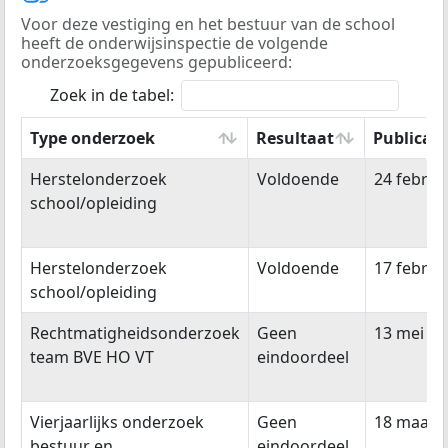
Voor deze vestiging en het bestuur van de school
heeft de onderwijsinspectie de volgende
onderzoeksgegevens gepubliceerd:
Zoek in de tabel:
Type onderzoek
Resultaat
Publicat
Type onderzoek
Resultaat
Publicat
Herstelonderzoek
Voldoende
24 februa
school/opleiding
Herstelonderzoek
Voldoende
17 februa
school/opleiding
Rechtmatigheidsonderzoek
Geen
13 mei 20
team BVE HO VT
eindoordeel
Vierjaarlijks onderzoek
Geen
18 maart
bestuur en
eindoordeel