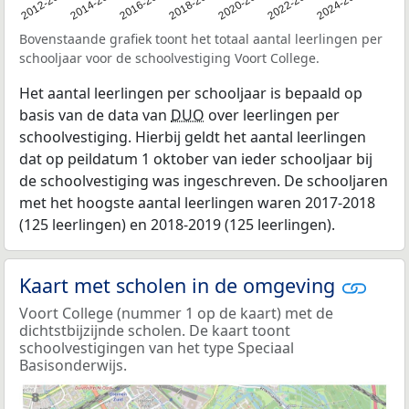
2011
2012-2013
2014-2015
2016-2017
2018-2019
2020-2021
2022-2023
2024-2025
Bovenstaande grafiek toont het totaal aantal leerlingen per
schooljaar voor de schoolvestiging Voort College.
Het aantal leerlingen per schooljaar is bepaald op
basis van de data van
DUO
over leerlingen per
schoolvestiging. Hierbij geldt het aantal leerlingen
dat op peildatum 1 oktober van ieder schooljaar bij
de schoolvestiging was ingeschreven. De schooljaren
met het hoogste aantal leerlingen waren 2017-2018
(125 leerlingen) en 2018-2019 (125 leerlingen).
Kaart met scholen in de omgeving
Voort College (nummer 1 op de kaart) met de
dichtstbijzijnde scholen. De kaart toont
schoolvestigingen van het type Speciaal
Basisonderwijs.