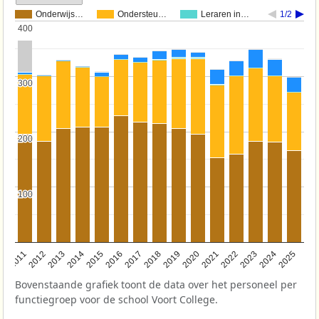
Onderwijs…
Ondersteu…
Leraren in…
1/2
400
400
300
300
200
200
100
100
2011
2012
2013
2014
2015
2016
2017
2018
2019
2020
2021
2022
2023
2024
2025
Bovenstaande grafiek toont de data over het personeel per
functiegroep voor de school Voort College.