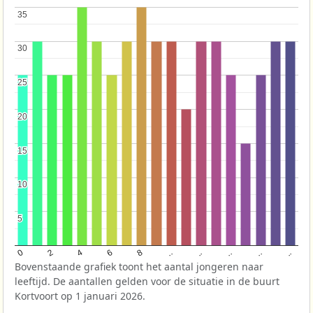
35
35
30
30
25
25
20
20
15
15
10
10
5
5
..
8
..
4
..
0
..
6
2
..
Bovenstaande grafiek toont het aantal jongeren naar
leeftijd. De aantallen gelden voor de situatie in de buurt
Kortvoort op 1 januari 2026.