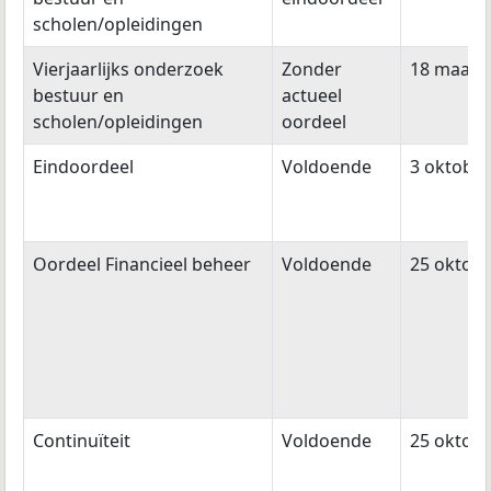
scholen/opleidingen
Vierjaarlijks onderzoek
Zonder
18 maart
bestuur en
actueel
scholen/opleidingen
oordeel
Eindoordeel
Voldoende
3 oktober
Oordeel Financieel beheer
Voldoende
25 oktobe
Continuïteit
Voldoende
25 oktobe