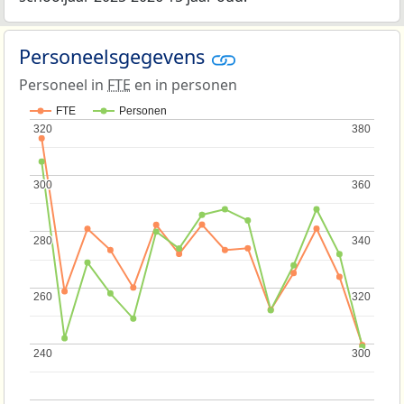
Personeelsgegevens
Personeel in
FTE
en in personen
FTE
Personen
320
320
380
380
300
300
360
360
280
280
340
340
260
260
320
320
240
240
300
300