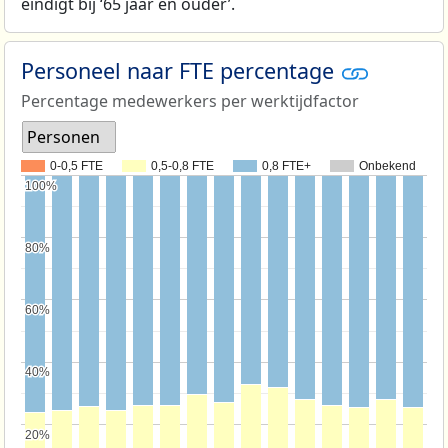
eindigt bij ‘65 jaar en ouder’.
Personeel naar FTE percentage
Percentage medewerkers per werktijdfactor
Personen
0-0,5 FTE
0,5-0,8 FTE
0,8 FTE+
Onbekend
100%
100%
80%
80%
60%
60%
40%
40%
20%
20%